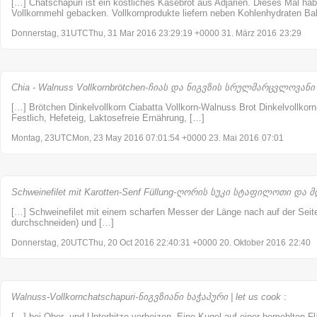
[…] Chatschapuri ist ein köstliches Käsebrot aus Adjarien. Dieses Mal hab
Vollkornmehl gebacken. Vollkornprodukte liefern neben Kohlenhydraten Bal
Donnerstag, 31UTCThu, 31 Mar 2016 23:29:19 +0000 31. März 2016
23:29
Chia - Walnuss Vollkornbrötchen-ჩიას და ნიგვზის სრულმარცვლოვანი პ
[…] Brötchen Dinkelvollkorn Ciabatta Vollkorn-Walnuss Brot Dinkelvollkorn
Festlich, Hefeteig, Laktosefreie Ernährung, […]
Montag, 23UTCMon, 23 May 2016 07:01:54 +0000 23. Mai 2016
07:01
Schweinefilet mit Karotten-Senf Füllung-ღორის სუკი სტაფილოთი და მდ
[…] Schweinefilet mit einem scharfen Messer der Länge nach auf der Seite
durchschneiden) und […]
Donnerstag, 20UTCThu, 20 Oct 2016 22:40:31 +0000 20. Oktober 2016
22:40
Walnuss-Vollkornchatschapuri-ნიგვზიანი ხაჭაპური | let us cook
:
[…] bei Ober- und Unterhitze vorheizen. Eine Kugel auf einer bemehlten Fl