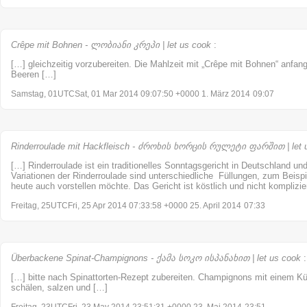
Crêpe mit Bohnen - ლობიანი კრეპი | let us cook
:
[…] gleichzeitig vorzubereiten. Die Mahlzeit mit „Crêpe mit Bohnen“ anfa
Beeren […]
Samstag, 01UTCSat, 01 Mar 2014 09:07:50 +0000 1. März 2014
09:07
Rinderroulade mit Hackfleisch - ძროხის ხორცის რულეტი ფარშით | let 
[…] Rinderroulade ist ein traditionelles Sonntagsgericht in Deutschland un
Variationen der Rinderroulade sind unterschiedliche Füllungen, zum Beispi
heute auch vorstellen möchte. Das Gericht ist köstlich und nicht komplizi
Freitag, 25UTCFri, 25 Apr 2014 07:33:58 +0000 25. April 2014
07:33
Überbackene Spinat-Champignons - ქამა სოკო ისპანახით | let us cook
:
[…] bitte nach Spinattorten-Rezept zubereiten. Champignons mit einem K
schälen, salzen und […]
Freitag, 23UTCFri, 23 May 2014 23:51:31 +0000 23. Mai 2014
23:51