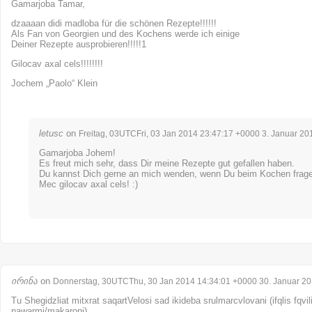
Gamarjoba Tamar,
dzaaaan didi madloba für die schönen Rezepte!!!!!!
Als Fan von Georgien und des Kochens werde ich einige
Deiner Rezepte ausprobieren!!!!!1
Gilocav axal cels!!!!!!!!
Jochem „Paolo“ Klein
letusc
on
Freitag, 03UTCFri, 03 Jan 2014 23:47:17 +0000 3. Januar 20
Gamarjoba Johem!
Es freut mich sehr, dass Dir meine Rezepte gut gefallen haben.
Du kannst Dich gerne an mich wenden, wenn Du beim Kochen frage
Mec gilocav axal cels! :)
ირინა
on
Donnerstag, 30UTCThu, 30 Jan 2014 14:34:01 +0000 30. Januar 2
Tu Shegidzliat mitxrat saqartVelosi sad ikideba srulmarcvlovani (ifqlis fqvil
nawarmi/makaroni)