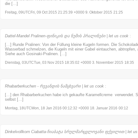
die […]
Freitag, 09UTCFri, 09 Oct 2015 21:25:39 +0000 9. Oktober 2015
21:25
Dattel-Mandel Pralinen-ფინიკის და ნუშის პრალინები | let us cook
:
[…] Runde Pralinen: Von der Füllung kleine Kugeln formen. Die Schokolade
Wasserbad schmelzen, die Kugeln mit einer Gabel eintauchen, abtropfen,
Siehe auch Gosinaki-Pralinen. […]
Dienstag, 03UTCTue, 03 Nov 2015 18:35:02 +0000 3. November 2015
18:35
Rhabarberkuchen - რევანდის ნამცხვარი | let us cook
:
[…] den Rhabarberkuchen habe ich gekaufte Karamellcreme verwendet. S
selbst […]
Montag, 18UTCMon, 18 Jan 2016 00:12:32 +0000 18. Januar 2016
00:12
Dinkelvollkorn Ciabatta-ჩიაბატა სრულმარცვლოვანი ფქვილით | let us