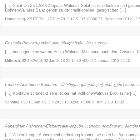
[…] Salat On 27/12/2012 Spinat-Walnuss Salat ist eine leckere und ges
BohnenWalnuss Salat gehört zu der traditionellen georgischen […]
Donnerstag, 27UTCThu, 27 Dec 2012 12:51:37 +0000 27. Dezember 2012
12:
Gosinaki-Pralinen-გოზინაყის პრალინები | let us cook
:
[…] benötigen eine warme Honig-Walnuss Mischung nach dem Gosinaki R
Mittwoch, 02UTCWed, 02 Jan 2013 21:15:30 +0000 2. Januar 2013
21:15
Erdbeer-Nektarinen Konfitüre - მარწყვის და ვაშლატამას ჯემი | let us c
[…] Konfitüre schmeckt sehr lecker mit Vollkorn-Walnuss Brot (sihe […]
Sonntag, 09UTCSun, 09 Jun 2013 15:02:08 +0000 9. Juni 2013
15:02
Auberginen-Hähnchen-Eisbergsalat-მწვანე სალათი ქათმით და ბადრიჯნი
[…] Zubereitung: Auberginenbearbeitung können sie auch bei Ajapsandali
waschen, grün abschneiden, schälen und in Würfel schneiden. Vor dem […