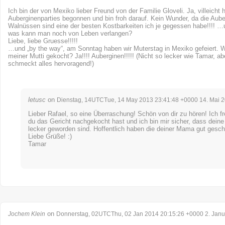
Ich bin der von Mexiko lieber Freund von der Familie Gloveli. Ja, villeicht 
Auberginenparties begonnen und bin froh darauf. Kein Wunder, da die Aube
Walnüssen sind eine der besten Kostbarkeiten ich je gegessen habe!!!! …
was kann man noch von Leben verlangen?
Liebe, liebe Gruesse!!!!!
…und „by the way“, am Sonntag haben wir Muterstag in Mexiko gefeiert. 
meiner Mutti gekocht? Ja!!!! Auberginen!!!!! (Nicht so lecker wie Tamar, ab
schmeckt alles hervoragend!)
letusc
on
Dienstag, 14UTCTue, 14 May 2013 23:41:48 +0000 14. Mai 
Lieber Rafael, so eine Überraschung! Schön von dir zu hören! Ich f
du das Gericht nachgekocht hast und ich bin mir sicher, dass deine
lecker geworden sind. Hoffentlich haben die deiner Mama gut gesc
Liebe Grüße! :)
Tamar
on
Jochem Klein
Donnerstag, 02UTCThu, 02 Jan 2014 20:15:26 +0000 2. Janu