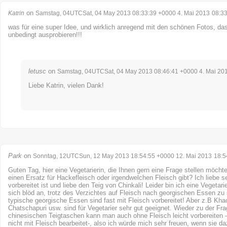
on
Katrin
Samstag, 04UTCSat, 04 May 2013 08:33:39 +0000 4. Mai 2013
08:3
was für eine super Idee, und wirklich anregend mit den schönen Fotos, da
unbedingt ausprobieren!!!
letusc
on
Samstag, 04UTCSat, 04 May 2013 08:46:41 +0000 4. Mai 20
Liebe Katrin, vielen Dank!
Park
on
Sonntag, 12UTCSun, 12 May 2013 18:54:55 +0000 12. Mai 2013
18:5
Guten Tag, hier eine Vegetarierin, die Ihnen gern eine Frage stellen möcht
einen Ersatz für Hackefleisch oder irgendwelchen Fleisch gibt? Ich liebe se
vorbereitet ist und liebe den Teig von Chinkali! Leider bin ich eine Vegetari
sich blöd an, trotz des Verzichtes auf Fleisch nach georgischen Essen zu
typische georgische Essen sind fast mit Fleisch vorbereitet! Aber z.B Kha
Chatschapuri usw. sind für Vegetarier sehr gut geeignet. Wieder zu der Fra
chinesischen Teigtaschen kann man auch ohne Fleisch leicht vorbereiten – 
nicht mit Fleisch bearbeitet-, also ich würde mich sehr freuen, wenn sie d