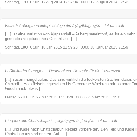
Sonntag, 17UTCSun, 17 Aug 2014 17:52:04 +0000 17. August 2014
17:52
Fleisch-Aubergineneintopf-ხორციანი აჯაფსანდალი. | let us cook
:
[…] ist eine Variation von Ajapsandali – Aubergineneintopf, es ist ein sehr
gesundes vegetarisches Gericht aus […]
Sonntag, 18UTCSun, 18 Jan 2015 21:59:20 +0000 18. Januar 2015
21:59
Fußballfutter Georgien – Deutschland: Rezepte für die Fastenzeit
:
[…] zusammengelaufen. Das sind wirklich die leckersten Sachen dabei, di
Chinkali – Hackfleischteigtaschen bis Gebratene Wachteln mit pikanter To
Geschmack etwas […]
Freitag, 27UTCFri, 27 Mar 2015 14:10:29 +0000 27. März 2015
14:10
Eingefrorene Chatschapuri - გაყინული ხაჭაპური | let us cook
:
[…] und Käse nach Chatschapuri Rezept vorbereiten. Den Teig und Käse in
Chatschapuris vorbereiten. Auf […]