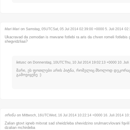
on
Mari Mari
Samstag, 05UTCSat, 05 Jul 2014 02:39:00 +0000 5. Juli 2014
02:
Ukacravad da zemodan is mwvane fotlebi ra aris da chven romeli fotlebi
shegvidzliaa?
letusc
on
Donnerstag, 10UTCThu, 10 Jul 2014 19:02:13 +0000 10. Juli
მარი, ეს ფოთლები არის პიტნა, რომელიც მხოლოდ დეკორა
გამოვიყენე :)
ირინა
on
Mittwoch, 16UTCWed, 16 Jul 2014 10:22:14 +0000 16. Juli 2014
10
Zalian gtovt iqneb mitxrat sad sheidzleba shevidzino srulmarcvlovani fqvili? (
dzalian mchirdeba