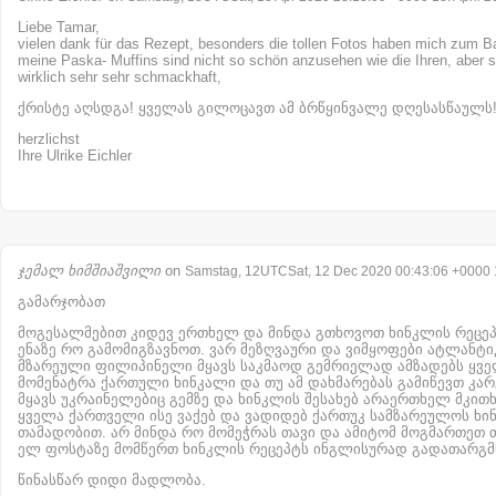
Liebe Tamar,
vielen dank für das Rezept, besonders die tollen Fotos haben mich zum B
meine Paska- Muffins sind nicht so schön anzusehen wie die Ihren, aber si
wirklich sehr sehr schmackhaft,
ქრისტე აღსდგა! ყველას გილოცავთ ამ ბრწყინვალე დღესასწაულს
herzlichst
Ihre Ulrike Eichler
ჯემალ ხიმშიაშვილი
on
Samstag, 12UTCSat, 12 Dec 2020 00:43:06 +0000
გამარჯობათ
მოგესალმებით კიდევ ერთხელ და მინდა გთხოვოთ ხინკლის რეცე
ენაზე რო გამომიგზავნოთ. ვარ მეზღვაური და ვიმყოფები ატლანტიკ
მზარეული ფილიპინელი მყავს საკმაოდ გემრიელად ამზადებს ყვ
მომენატრა ქართული ხინკალი და თუ ამ დახმარებას გამიწევთ კარგ
მყავს უკრაინელებიც გემზე და ხინკლის შესახებ არაერთხელ მკით
ყველა ქართველი ისე ვაქებ და ვადიდებ ქართუკ სამზარეულოს ხი
თამადობით. არ მინდა რო მომეჭრას თავი და ამიტომ მოგმართეთ თ
ელ ფოსტაზე მომწერთ ხინკლის რეცეპტს ინგლისურად გადათარგმ
წინასწარ დიდი მადლობა.