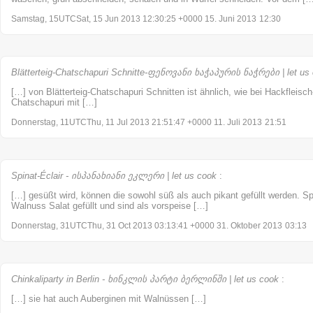
Samstag, 15UTCSat, 15 Jun 2013 12:30:25 +0000 15. Juni 2013
12:30
Blätterteig-Chatschapuri Schnitte-ფენოვანი ხაჭაპურის ნაჭრები | let us
[…] von Blätterteig-Chatschapuri Schnitten ist ähnlich, wie bei Hackfleisc
Chatschapuri mit […]
Donnerstag, 11UTCThu, 11 Jul 2013 21:51:47 +0000 11. Juli 2013
21:51
Spinat-Éclair - ისპანახიანი ეკლერი | let us cook
:
[…] gesüßt wird, können die sowohl süß als auch pikant gefüllt werden. Spi
Walnuss Salat gefüllt und sind als vorspeise […]
Donnerstag, 31UTCThu, 31 Oct 2013 03:13:41 +0000 31. Oktober 2013
03:13
Chinkaliparty in Berlin - ხინკლის პარტი ბერლინში | let us cook
:
[…] sie hat auch Auberginen mit Walnüssen […]