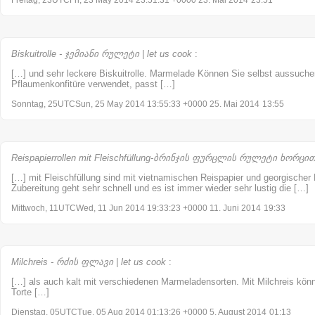
Biskuitrolle - ჯემიანი რულეტი | let us cook
:
[…] und sehr leckere Biskuitrolle. Marmelade Können Sie selbst aussuch
Pflaumenkonfitüre verwendet, passt […]
Sonntag, 25UTCSun, 25 May 2014 13:55:33 +0000 25. Mai 2014
13:55
Reispapierrollen mit Fleischfüllung-ბრინჯის ფურცლის რულეტი ხორცით |
[…] mit Fleischfüllung sind mit vietnamischen Reispapier und georgischer F
Zubereitung geht sehr schnell und es ist immer wieder sehr lustig die […]
Mittwoch, 11UTCWed, 11 Jun 2014 19:33:23 +0000 11. Juni 2014
19:33
Milchreis - რძის ფლავი | let us cook
:
[…] als auch kalt mit verschiedenen Marmeladensorten. Mit Milchreis könn
Torte […]
Dienstag, 05UTCTue, 05 Aug 2014 01:13:26 +0000 5. August 2014
01:13