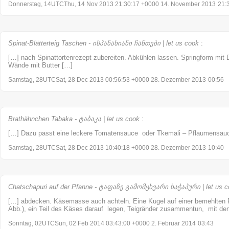
Donnerstag, 14UTCThu, 14 Nov 2013 21:30:17 +0000 14. November 2013
21:
Spinat-Blätterteig Taschen - ისპანახიანი ჩანთები | let us cook
:
[…] nach Spinattortenrezept zubereiten. Abkühlen lassen. Springform mit 
Wände mit Butter […]
Samstag, 28UTCSat, 28 Dec 2013 00:56:53 +0000 28. Dezember 2013
00:56
Brathähnchen Tabaka - ტაბაკა | let us cook
:
[…] Dazu passt eine leckere Tomatensauce oder Tkemali – Pflaumensau
Samstag, 28UTCSat, 28 Dec 2013 10:40:18 +0000 28. Dezember 2013
10:40
Chatschapuri auf der Pfanne - ტაფაზე გამომცხვარი ხაჭაპური | let us c
[…] abdecken. Käsemasse auch achteln. Eine Kugel auf einer bemehlten F
Abb.), ein Teil des Käses darauf legen, Teigränder zusammentun, mit den
Sonntag, 02UTCSun, 02 Feb 2014 03:43:00 +0000 2. Februar 2014
03:43