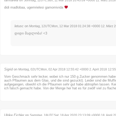
tamtarela
on
Sonntag, 11UTCSun, 11 Mar 2018 20:43:09 +0000 11. März 2018
didi madlobaa, ugemrielesi gamomivida
letusc
on
Montag, 12UTCMon, 12 Mar 2018 01:24:38 +0000 12. März 
დიდი მადლობა! <3
Sigrid
on
Montag, 02UTCMon, 02 Apr 2018 12:55:42 +0000 2. April 2018
12:55
Vom Geschmack sehr lecker, wobei ich nur 150 g Zucker genommen habe (
auch Pflaumen aus dem Glas, und die sind gezuckt). Leider sind die Muffi
aufgegangen, obwohl ich die Pflaumen sehr gut habe abtropfen lassen. K
ich falsch gemacht habe. Von der Menge her hat es für zwölf viel zu flache
Ulrike Eichler
on
Samstag, 18UTCSat, 18 Apr 2020 23:13:09 +0000 18. April 2