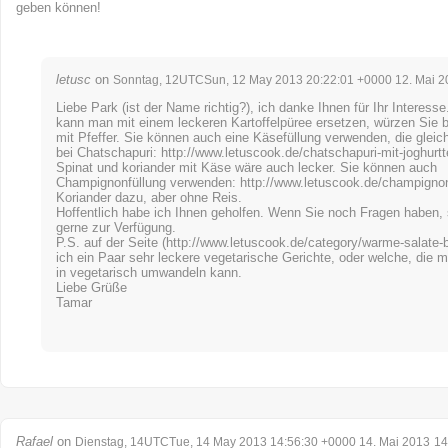
geben können!
letusc
on
Sonntag, 12UTCSun, 12 May 2013 20:22:01 +0000 12. Mai 2
Liebe Park (ist der Name richtig?), ich danke Ihnen für Ihr Interess
kann man mit einem leckeren Kartoffelpüree ersetzen, würzen Sie bi
mit Pfeffer. Sie können auch eine Käsefüllung verwenden, die gleic
bei Chatschapuri:
http://www.letuscook.de/chatschapuri-mit-joghurtt
Spinat und koriander mit Käse wäre auch lecker. Sie können auch
Champignonfüllung verwenden:
http://www.letuscook.de/champignon
Koriander dazu, aber ohne Reis.
Hoffentlich habe ich Ihnen geholfen. Wenn Sie noch Fragen haben, 
gerne zur Verfügung.
P.S. auf der Seite (
http://www.letuscook.de/category/warme-salate-b
ich ein Paar sehr leckere vegetarische Gerichte, oder welche, die 
in vegetarisch umwandeln kann.
Liebe Grüße
Tamar
Rafael
on
Dienstag, 14UTCTue, 14 May 2013 14:56:30 +0000 14. Mai 2013
14