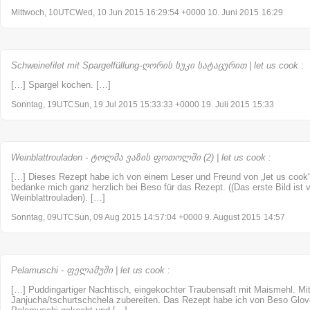
Mittwoch, 10UTCWed, 10 Jun 2015 16:29:54 +0000 10. Juni 2015
16:29
Schweinefilet mit Spargelfüllung-ღორის სუკი სატაცურით | let us cook
:
[…] Spargel kochen. […]
Sonntag, 19UTCSun, 19 Jul 2015 15:33:33 +0000 19. Juli 2015
15:33
Weinblattrouladen - ტოლმა ვაზის ფოთოლში (2) | let us cook
:
[…] Dieses Rezept habe ich von einem Leser und Freund von „let us coo
bedanke mich ganz herzlich bei Beso für das Rezept. ((Das erste Bild is
Weinblattrouladen). […]
Sonntag, 09UTCSun, 09 Aug 2015 14:57:04 +0000 9. August 2015
14:57
Pelamuschi - ფელამუში | let us cook
:
[…] Puddingartiger Nachtisch, eingekochter Traubensaft mit Maismehl. M
Janjucha/tschurtschchela zubereiten. Das Rezept habe ich von Beso Glo