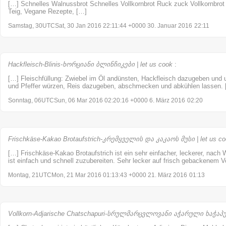
[…] Schnelles Walnussbrot Schnelles Vollkornbrot Ruck zuck Vollkornbrot C
Teig, Vegane Rezepte, […]
Samstag, 30UTCSat, 30 Jan 2016 22:11:44 +0000 30. Januar 2016
22:11
Hackfleisch-Blinis-ხორციანი ბლინჩიკები | let us cook
:
[…] Fleischfüllung: Zwiebel im Öl andünsten, Hackfleisch dazugeben und u
und Pfeffer würzen, Reis dazugeben, abschmecken und abkühlen lassen.
Sonntag, 06UTCSun, 06 Mar 2016 02:20:16 +0000 6. März 2016
02:20
Frischkäse-Kakao Brotaufstrich-კრემყველის და კაკაოს მუსი | let us c
[…] Frischkäse-Kakao Brotaufstrich ist ein sehr einfacher, leckerer, nach
ist einfach und schnell zuzubereiten. Sehr lecker auf frisch gebackenem V
Montag, 21UTCMon, 21 Mar 2016 01:13:43 +0000 21. März 2016
01:13
Vollkorn-Adjarische Chatschapuri-სრულმარცვლოვანი აჭარული ხაჭაპური