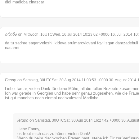
didi madloba cinascar
ირინა
on
Mittwoch, 16UTCWed, 16 Jul 2014 10:23:02 +0000 16. Juli 2014
10
da tu sadme saqartveloshi ikideva srulmarcvlovani fqvilisgan damzadebuli
nacarmi
Fanny
on
Samstag, 30UTCSat, 30 Aug 2014 11:03:53 +0000 30. August 2014
Liebe Tamar, vielen Dank für deine Mühe, all die tollen Rezepte zusammen
Ich war gerade in Georgien und habe sehr genau zugesehen, wie die Frau
ist gut manches noch einmal nachzulesen! Madloba!
letusc
on
Samstag, 30UTCSat, 30 Aug 2014 16:27:42 +0000 30. Augus
Liebe Fanny,
es freut mich das zu hören, vielen Dank!
Wenn du beim Nachkochen Fragen hast, stehe ich Dir zur Verfügun