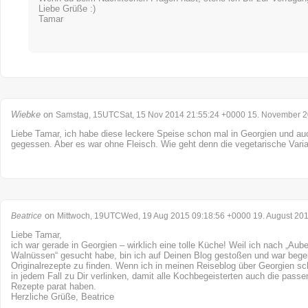
Liebe Grüße :)
Tamar
Wiebke
on
Samstag, 15UTCSat, 15 Nov 2014 21:55:24 +0000 15. November 
Liebe Tamar, ich habe diese leckere Speise schon mal in Georgien und au
gegessen. Aber es war ohne Fleisch. Wie geht denn die vegetarische Vari
on
Beatrice
Mittwoch, 19UTCWed, 19 Aug 2015 09:18:56 +0000 19. August 20
Liebe Tamar,
ich war gerade in Georgien – wirklich eine tolle Küche! Weil ich nach „Aub
Walnüssen“ gesucht habe, bin ich auf Deinen Blog gestoßen und war begeist
Originalrezepte zu finden. Wenn ich in meinen Reiseblog über Georgien sc
in jedem Fall zu Dir verlinken, damit alle Kochbegeisterten auch die pass
Rezepte parat haben.
Herzliche Grüße, Beatrice