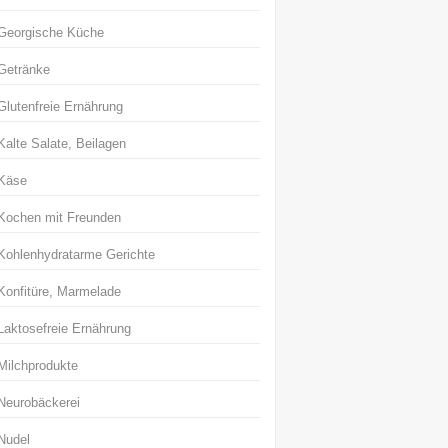
Georgische Küche
Getränke
Glutenfreie Ernährung
Kalte Salate, Beilagen
Käse
Kochen mit Freunden
Kohlenhydratarme Gerichte
Konfitüre, Marmelade
Laktosefreie Ernährung
Milchprodukte
Neurobäckerei
Nudel