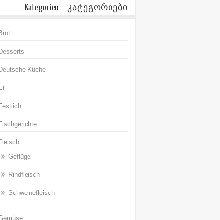
Kategorien – კატეგორიები
Brot
Desserts
Deutsche Küche
Ei
Festlich
Fischgerichte
Fleisch
Geflügel
Rindfleisch
Schweinefleisch
Gemüse