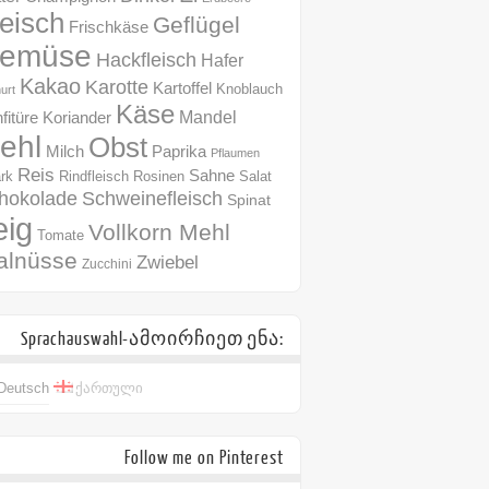
leisch
Geflügel
Frischkäse
emüse
Hackfleisch
Hafer
Kakao
Karotte
Kartoffel
Knoblauch
urt
Käse
Mandel
fitüre
Koriander
ehl
Obst
Milch
Paprika
Pflaumen
Reis
Sahne
Rindfleisch
Rosinen
rk
Salat
hokolade
Schweinefleisch
Spinat
eig
Vollkorn Mehl
Tomate
alnüsse
Zwiebel
Zucchini
Sprachauswahl-ამოირჩიეთ ენა:
Deutsch
ქართული
Follow me on Pinterest