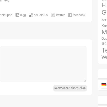
e
,
Teig
F
G
mbleupon
digg
del.icio.us
Twitter
facebook
Jogh
Kon
M
Qua
Sc
T
W