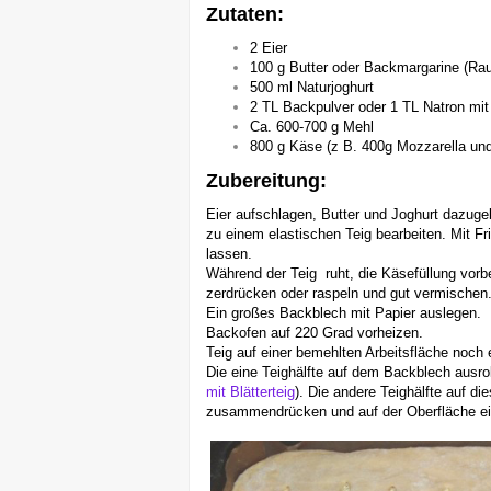
Zutaten:
2 Eier
100 g Butter oder Backmargarine (Ra
500 ml Naturjoghurt
2 TL Backpulver oder 1 TL Natron mi
Ca. 600-700 g Mehl
800 g Käse (z B. 400g Mozzarella und
Zubereitung:
Eier aufschlagen, Butter und Joghurt dazug
zu einem elastischen Teig bearbeiten. Mit Fr
lassen.
Während der Teig ruht, die Käsefüllung vorb
zerdrücken oder raspeln und gut vermischen
Ein großes Backblech mit Papier auslegen.
Backofen auf 220 Grad vorheizen.
Teig auf einer bemehlten Arbeitsfläche noch e
Die eine Teighälfte auf dem Backblech ausrol
mit Blätterteig
). Die andere Teighälfte auf d
zusammendrücken und auf der Oberfläche ei