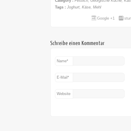
Category :
Festlich
,
Georgische Küche
,
Käs
Tags :
Joghurt
,
Käse
,
Mehl
Google +1
stu
Schreibe einen Kommentar
Name
*
E-Mail
*
Website