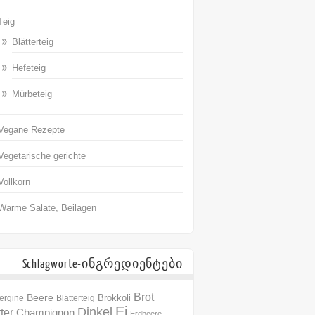
Teig
Blätterteig
Hefeteig
Mürbeteig
Vegane Rezepte
Vegetarische gerichte
Vollkorn
Warme Salate, Beilagen
Schlagworte-ინგრედიენტები
Brot
Beere
Brokkoli
ergine
Blätterteig
Ei
Dinkel
ter
Champignon
Erdbeere