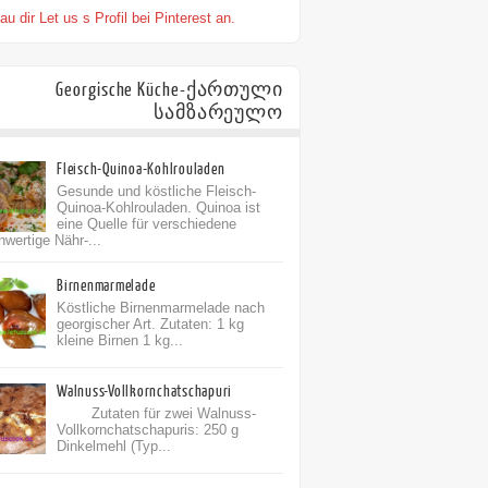
u dir Let us s Profil bei Pinterest an.
Georgische Küche-ქართული
სამზარეულო
Fleisch-Quinoa-Kohlrouladen
Gesunde und köstliche Fleisch-
Quinoa-Kohlrouladen. Quinoa ist
eine Quelle für verschiedene
hwertige Nähr-...
Birnenmarmelade
Köstliche Birnenmarmelade nach
georgischer Art. Zutaten: 1 kg
kleine Birnen 1 kg...
Walnuss-Vollkornchatschapuri
Zutaten für zwei Walnuss-
Vollkornchatschapuris: 250 g
Dinkelmehl (Typ...