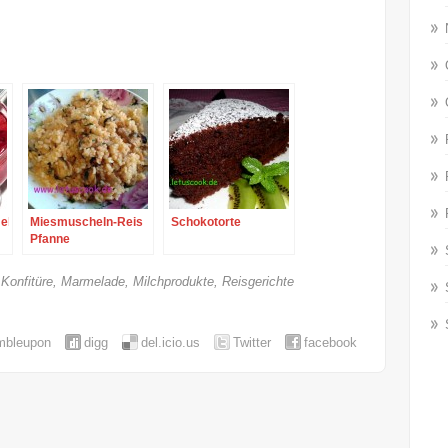
elade
Miesmuscheln-Reis
Schokotorte
Pfanne
,
Konfitüre, Marmelade
,
Milchprodukte
,
Reisgerichte
mbleupon
digg
del.icio.us
Twitter
facebook