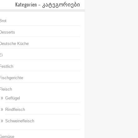
Kategorien – კატეგორიები
Brot
Desserts
Deutsche Küche
Ei
Festlich
Fischgerichte
Fleisch
Geflügel
Rindfleisch
Schweinefleisch
Gemüse