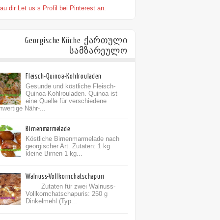
u dir Let us s Profil bei Pinterest an.
Georgische Küche-ქართული
სამზარეულო
Fleisch-Quinoa-Kohlrouladen
Gesunde und köstliche Fleisch-
Quinoa-Kohlrouladen. Quinoa ist
eine Quelle für verschiedene
hwertige Nähr-...
Birnenmarmelade
Köstliche Birnenmarmelade nach
georgischer Art. Zutaten: 1 kg
kleine Birnen 1 kg...
Walnuss-Vollkornchatschapuri
Zutaten für zwei Walnuss-
Vollkornchatschapuris: 250 g
Dinkelmehl (Typ...