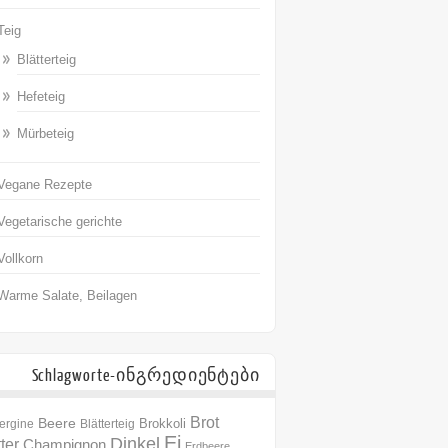
Teig
Blätterteig
Hefeteig
Mürbeteig
Vegane Rezepte
Vegetarische gerichte
Vollkorn
Warme Salate, Beilagen
Schlagworte-ინგრედიენტები
Brot
Beere
Brokkoli
ergine
Blätterteig
Ei
Dinkel
ter
Champignon
Erdbeere