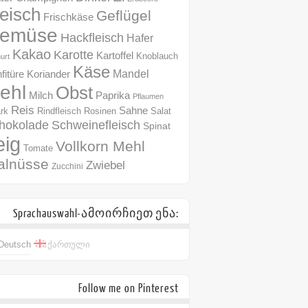
leisch
Geflügel
Frischkäse
emüse
Hackfleisch
Hafer
Kakao
Karotte
Kartoffel
Knoblauch
urt
Käse
Mandel
fitüre
Koriander
ehl
Obst
Milch
Paprika
Pflaumen
Reis
Sahne
Rindfleisch
Rosinen
rk
Salat
hokolade
Schweinefleisch
Spinat
eig
Vollkorn Mehl
Tomate
alnüsse
Zwiebel
Zucchini
Sprachauswahl-ამოირჩიეთ ენა:
Deutsch
ქართული
Follow me on Pinterest