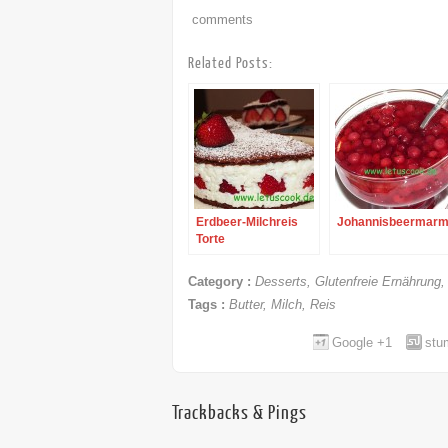
comments
Related Posts:
Erdbeer-Milchreis
Johannisbeermarm
Torte
Category :
Desserts
,
Glutenfreie Ernährung
Tags :
Butter
,
Milch
,
Reis
Google +1
stu
Trackbacks & Pings