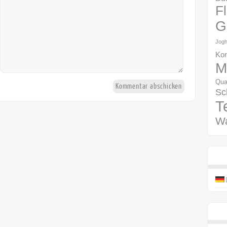
F
G
Jogh
Kon
M
Qua
Sc
T
W