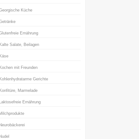
Georgische Küche
Getränke
Glutenfreie Ernährung
Kalte Salate, Beilagen
Käse
Kochen mit Freunden
Kohlenhydratarme Gerichte
Konfitüre, Marmelade
Laktosefreie Ernährung
Milchprodukte
Neurobäckerei
Nudel