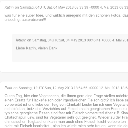
on
Katrin
Samstag, 04UTCSat, 04 May 2013 08:33:39 +0000 4. Mai 2013
08:3
was für eine super Idee, und wirklich anregend mit den schönen Fotos, da
unbedingt ausprobieren!!!
letusc
on
Samstag, 04UTCSat, 04 May 2013 08:46:41 +0000 4. Mai 20
Liebe Katrin, vielen Dank!
Park
on
Sonntag, 12UTCSun, 12 May 2013 18:54:55 +0000 12. Mai 2013
18:5
Guten Tag, hier eine Vegetarierin, die Ihnen gern eine Frage stellen möcht
einen Ersatz für Hackefleisch oder irgendwelchen Fleisch gibt? Ich liebe se
vorbereitet ist und liebe den Teig von Chinkali! Leider bin ich eine Vegetari
sich blöd an, trotz des Verzichtes auf Fleisch nach georgischen Essen zu
typische georgische Essen sind fast mit Fleisch vorbereitet! Aber z.B Kha
Chatschapuri usw. sind für Vegetarier sehr gut geeignet. Wieder zu der Fra
chinesischen Teigtaschen kann man auch ohne Fleisch leicht vorbereiten – 
nicht mit Fleisch bearbeitet-, also ich würde mich sehr freuen, wenn sie d