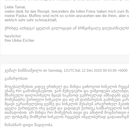
Liebe Tamar,
vielen dank für das Rezept, besonders die tollen Fotos haben mich zum B
meine Paska- Muffins sind nicht so schön anzusehen wie die Ihren, aber si
wirklich sehr sehr schmackhaft,
ქრისტე აღსდგა! ყველას გილოცავთ ამ ბრწყინვალე დღესასწაულს
herzlichst
Ihre Ulrike Eichler
ჯემალ ხიმშიაშვილი
on
Samstag, 12UTCSat, 12 Dec 2020 00:43:06 +0000
გამარჯობათ
მოგესალმებით კიდევ ერთხელ და მინდა გთხოვოთ ხინკლის რეცე
ენაზე რო გამომიგზავნოთ. ვარ მეზღვაური და ვიმყოფები ატლანტიკ
მზარეული ფილიპინელი მყავს საკმაოდ გემრიელად ამზადებს ყვ
მომენატრა ქართული ხინკალი და თუ ამ დახმარებას გამიწევთ კარგ
მყავს უკრაინელებიც გემზე და ხინკლის შესახებ არაერთხელ მკით
ყველა ქართველი ისე ვაქებ და ვადიდებ ქართუკ სამზარეულოს ხი
თამადობით. არ მინდა რო მომეჭრას თავი და ამიტომ მოგმართეთ თ
ელ ფოსტაზე მომწერთ ხინკლის რეცეპტს ინგლისურად გადათარგმ
წინასწარ დიდი მადლობა.