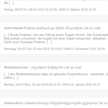
die […]
Freitag, 09UTCFri, 09 Oct 2015 21:25:39 +0000 9. Oktober 2015
21:25
Dattel-Mandel Pralinen-ფინიკის და ნუშის პრალინები | let us cook
:
[…] Runde Pralinen: Von der Füllung kleine Kugeln formen. Die Schokolade
Wasserbad schmelzen, die Kugeln mit einer Gabel eintauchen, abtropfen,
Siehe auch Gosinaki-Pralinen. […]
Dienstag, 03UTCTue, 03 Nov 2015 18:35:02 +0000 3. November 2015
18:35
Rhabarberkuchen - რევანდის ნამცხვარი | let us cook
:
[…] den Rhabarberkuchen habe ich gekaufte Karamellcreme verwendet. S
selbst […]
Montag, 18UTCMon, 18 Jan 2016 00:12:32 +0000 18. Januar 2016
00:12
Dinkelvollkorn Ciabatta-ჩიაბატა სრულმარცვლოვანი ფქვილით | let us