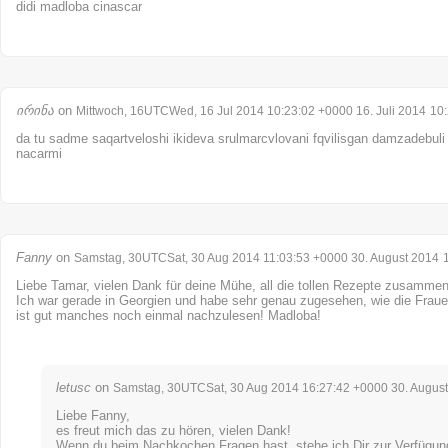
didi madloba cinascar
ირინა
on
Mittwoch, 16UTCWed, 16 Jul 2014 10:23:02 +0000 16. Juli 2014
10
da tu sadme saqartveloshi ikideva srulmarcvlovani fqvilisgan damzadebuli
nacarmi
Fanny
on
Samstag, 30UTCSat, 30 Aug 2014 11:03:53 +0000 30. August 2014
Liebe Tamar, vielen Dank für deine Mühe, all die tollen Rezepte zusammen
Ich war gerade in Georgien und habe sehr genau zugesehen, wie die Frau
ist gut manches noch einmal nachzulesen! Madloba!
letusc
on
Samstag, 30UTCSat, 30 Aug 2014 16:27:42 +0000 30. Augus
Liebe Fanny,
es freut mich das zu hören, vielen Dank!
Wenn du beim Nachkochen Fragen hast, stehe ich Dir zur Verfügun