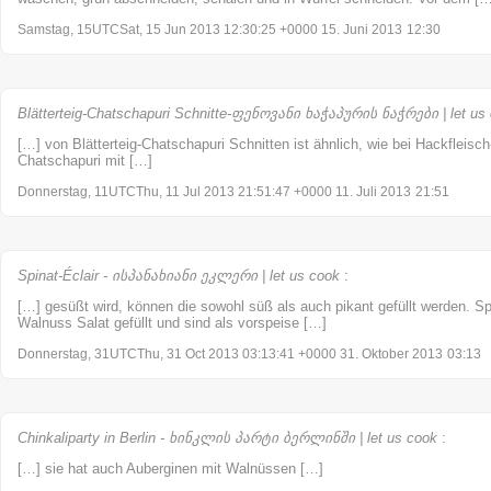
Samstag, 15UTCSat, 15 Jun 2013 12:30:25 +0000 15. Juni 2013
12:30
Blätterteig-Chatschapuri Schnitte-ფენოვანი ხაჭაპურის ნაჭრები | let us
[…] von Blätterteig-Chatschapuri Schnitten ist ähnlich, wie bei Hackfleisc
Chatschapuri mit […]
Donnerstag, 11UTCThu, 11 Jul 2013 21:51:47 +0000 11. Juli 2013
21:51
Spinat-Éclair - ისპანახიანი ეკლერი | let us cook
:
[…] gesüßt wird, können die sowohl süß als auch pikant gefüllt werden. Spi
Walnuss Salat gefüllt und sind als vorspeise […]
Donnerstag, 31UTCThu, 31 Oct 2013 03:13:41 +0000 31. Oktober 2013
03:13
Chinkaliparty in Berlin - ხინკლის პარტი ბერლინში | let us cook
:
[…] sie hat auch Auberginen mit Walnüssen […]