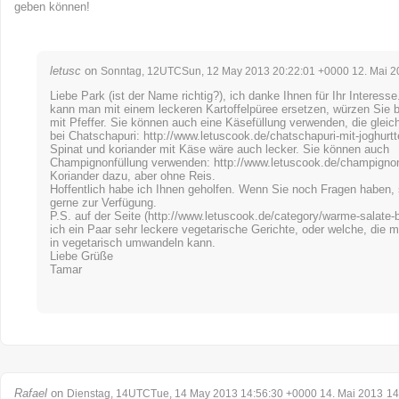
geben können!
letusc
on
Sonntag, 12UTCSun, 12 May 2013 20:22:01 +0000 12. Mai 2
Liebe Park (ist der Name richtig?), ich danke Ihnen für Ihr Interess
kann man mit einem leckeren Kartoffelpüree ersetzen, würzen Sie bi
mit Pfeffer. Sie können auch eine Käsefüllung verwenden, die gleic
bei Chatschapuri:
http://www.letuscook.de/chatschapuri-mit-joghurtt
Spinat und koriander mit Käse wäre auch lecker. Sie können auch
Champignonfüllung verwenden:
http://www.letuscook.de/champignon
Koriander dazu, aber ohne Reis.
Hoffentlich habe ich Ihnen geholfen. Wenn Sie noch Fragen haben, 
gerne zur Verfügung.
P.S. auf der Seite (
http://www.letuscook.de/category/warme-salate-b
ich ein Paar sehr leckere vegetarische Gerichte, oder welche, die 
in vegetarisch umwandeln kann.
Liebe Grüße
Tamar
Rafael
on
Dienstag, 14UTCTue, 14 May 2013 14:56:30 +0000 14. Mai 2013
14