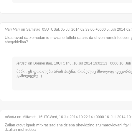
on
Mari Mari
Samstag, 05UTCSat, 05 Jul 2014 02:39:00 +0000 5. Juli 2014
02:
Ukacravad da zemodan is mwvane fotlebi ra aris da chven romeli fotlebi
shegvidzliaa?
letusc
on
Donnerstag, 10UTCThu, 10 Jul 2014 19:02:13 +0000 10. Juli
მარი, ეს ფოთლები არის პიტნა, რომელიც მხოლოდ დეკორა
გამოვიყენე :)
ირინა
on
Mittwoch, 16UTCWed, 16 Jul 2014 10:22:14 +0000 16. Juli 2014
10
Zalian gtovt iqneb mitxrat sad sheidzleba shevidzino srulmarcvlovani fqvili? (
dzalian mchirdeba