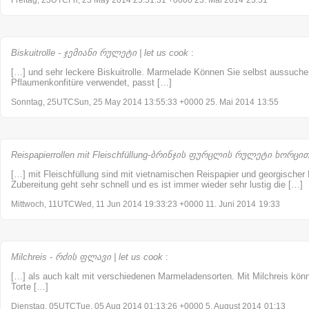
Biskuitrolle - ჯემიანი რულეტი | let us cook
:
[…] und sehr leckere Biskuitrolle. Marmelade Können Sie selbst aussuch
Pflaumenkonfitüre verwendet, passt […]
Sonntag, 25UTCSun, 25 May 2014 13:55:33 +0000 25. Mai 2014
13:55
Reispapierrollen mit Fleischfüllung-ბრინჯის ფურცლის რულეტი ხორცით |
[…] mit Fleischfüllung sind mit vietnamischen Reispapier und georgischer F
Zubereitung geht sehr schnell und es ist immer wieder sehr lustig die […]
Mittwoch, 11UTCWed, 11 Jun 2014 19:33:23 +0000 11. Juni 2014
19:33
Milchreis - რძის ფლავი | let us cook
:
[…] als auch kalt mit verschiedenen Marmeladensorten. Mit Milchreis könn
Torte […]
Dienstag, 05UTCTue, 05 Aug 2014 01:13:26 +0000 5. August 2014
01:13