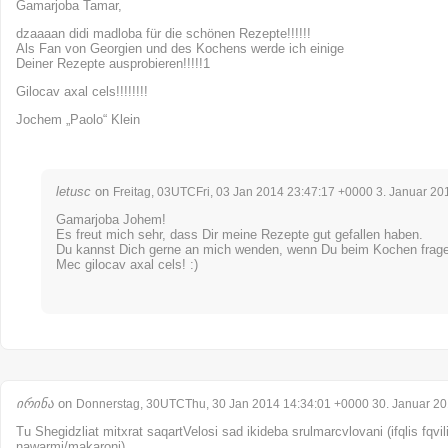
Gamarjoba Tamar,
dzaaaan didi madloba für die schönen Rezepte!!!!!!
Als Fan von Georgien und des Kochens werde ich einige
Deiner Rezepte ausprobieren!!!!!1
Gilocav axal cels!!!!!!!!
Jochem „Paolo“ Klein
letusc
on
Freitag, 03UTCFri, 03 Jan 2014 23:47:17 +0000 3. Januar 20
Gamarjoba Johem!
Es freut mich sehr, dass Dir meine Rezepte gut gefallen haben.
Du kannst Dich gerne an mich wenden, wenn Du beim Kochen frage
Mec gilocav axal cels! :)
ირინა
on
Donnerstag, 30UTCThu, 30 Jan 2014 14:34:01 +0000 30. Januar 2
Tu Shegidzliat mitxrat saqartVelosi sad ikideba srulmarcvlovani (ifqlis fqvil
nawarmi/makaroni)