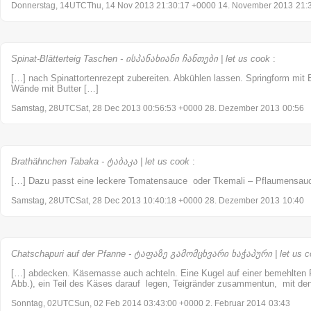
Donnerstag, 14UTCThu, 14 Nov 2013 21:30:17 +0000 14. November 2013
21:
Spinat-Blätterteig Taschen - ისპანახიანი ჩანთები | let us cook
:
[…] nach Spinattortenrezept zubereiten. Abkühlen lassen. Springform mit 
Wände mit Butter […]
Samstag, 28UTCSat, 28 Dec 2013 00:56:53 +0000 28. Dezember 2013
00:56
Brathähnchen Tabaka - ტაბაკა | let us cook
:
[…] Dazu passt eine leckere Tomatensauce oder Tkemali – Pflaumensau
Samstag, 28UTCSat, 28 Dec 2013 10:40:18 +0000 28. Dezember 2013
10:40
Chatschapuri auf der Pfanne - ტაფაზე გამომცხვარი ხაჭაპური | let us c
[…] abdecken. Käsemasse auch achteln. Eine Kugel auf einer bemehlten F
Abb.), ein Teil des Käses darauf legen, Teigränder zusammentun, mit den
Sonntag, 02UTCSun, 02 Feb 2014 03:43:00 +0000 2. Februar 2014
03:43