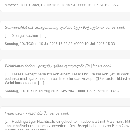
Mittwoch, 10UTCWed, 10 Jun 2015 16:29:54 +0000 10. Juni 2015
16:29
Schweinefilet mit Spargelfüllung-ღორის სუკი სატაცურით | let us cook
:
[…] Spargel kochen. […]
Sonntag, 19UTCSun, 19 Jul 2015 15:33:33 +0000 19. Juli 2015
15:33
Weinblattrouladen - ტოლმა ვაზის ფოთოლში (2) | let us cook
:
[…] Dieses Rezept habe ich von einem Leser und Freund von „let us coo
bedanke mich ganz herzlich bei Beso für das Rezept. ((Das erste Bild is
Weinblattrouladen). […]
Sonntag, 09UTCSun, 09 Aug 2015 14:57:04 +0000 9. August 2015
14:57
Pelamuschi - ფელამუში | let us cook
:
[…] Puddingartiger Nachtisch, eingekochter Traubensaft mit Maismehl. M
Janjucha/tschurtschchela zubereiten. Das Rezept habe ich von Beso Glo