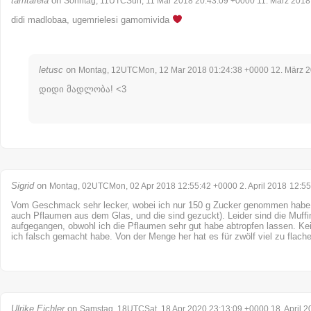
tamtarela
on
Sonntag, 11UTCSun, 11 Mar 2018 20:43:09 +0000 11. März 2018
didi madlobaa, ugemrielesi gamomivida
letusc
on
Montag, 12UTCMon, 12 Mar 2018 01:24:38 +0000 12. März 
დიდი მადლობა! <3
Sigrid
on
Montag, 02UTCMon, 02 Apr 2018 12:55:42 +0000 2. April 2018
12:55
Vom Geschmack sehr lecker, wobei ich nur 150 g Zucker genommen habe (
auch Pflaumen aus dem Glas, und die sind gezuckt). Leider sind die Muffi
aufgegangen, obwohl ich die Pflaumen sehr gut habe abtropfen lassen. K
ich falsch gemacht habe. Von der Menge her hat es für zwölf viel zu flache
Ulrike Eichler
on
Samstag, 18UTCSat, 18 Apr 2020 23:13:09 +0000 18. April 2