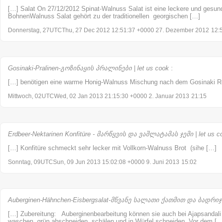
[…] Salat On 27/12/2012 Spinat-Walnuss Salat ist eine leckere und ges
BohnenWalnuss Salat gehört zu der traditionellen georgischen […]
Donnerstag, 27UTCThu, 27 Dec 2012 12:51:37 +0000 27. Dezember 2012
12:
Gosinaki-Pralinen-გოზინაყის პრალინები | let us cook
:
[…] benötigen eine warme Honig-Walnuss Mischung nach dem Gosinaki R
Mittwoch, 02UTCWed, 02 Jan 2013 21:15:30 +0000 2. Januar 2013
21:15
Erdbeer-Nektarinen Konfitüre - მარწყვის და ვაშლატამას ჯემი | let us c
[…] Konfitüre schmeckt sehr lecker mit Vollkorn-Walnuss Brot (sihe […]
Sonntag, 09UTCSun, 09 Jun 2013 15:02:08 +0000 9. Juni 2013
15:02
Auberginen-Hähnchen-Eisbergsalat-მწვანე სალათი ქათმით და ბადრიჯნი
[…] Zubereitung: Auberginenbearbeitung können sie auch bei Ajapsandali
waschen, grün abschneiden, schälen und in Würfel schneiden. Vor dem […