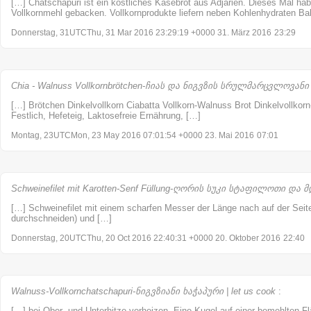
[…] Chatschapuri ist ein köstliches Käsebrot aus Adjarien. Dieses Mal hab
Vollkornmehl gebacken. Vollkornprodukte liefern neben Kohlenhydraten Bal
Donnerstag, 31UTCThu, 31 Mar 2016 23:29:19 +0000 31. März 2016
23:29
Chia - Walnuss Vollkornbrötchen-ჩიას და ნიგვზის სრულმარცვლოვანი პ
[…] Brötchen Dinkelvollkorn Ciabatta Vollkorn-Walnuss Brot Dinkelvollkorn
Festlich, Hefeteig, Laktosefreie Ernährung, […]
Montag, 23UTCMon, 23 May 2016 07:01:54 +0000 23. Mai 2016
07:01
Schweinefilet mit Karotten-Senf Füllung-ღორის სუკი სტაფილოთი და მდ
[…] Schweinefilet mit einem scharfen Messer der Länge nach auf der Seite
durchschneiden) und […]
Donnerstag, 20UTCThu, 20 Oct 2016 22:40:31 +0000 20. Oktober 2016
22:40
Walnuss-Vollkornchatschapuri-ნიგვზიანი ხაჭაპური | let us cook
:
[…] bei Ober- und Unterhitze vorheizen. Eine Kugel auf einer bemehlten Fl