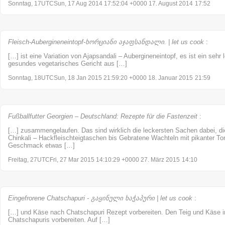
Sonntag, 17UTCSun, 17 Aug 2014 17:52:04 +0000 17. August 2014
17:52
Fleisch-Aubergineneintopf-ხორციანი აჯაფსანდალი. | let us cook
:
[…] ist eine Variation von Ajapsandali – Aubergineneintopf, es ist ein sehr
gesundes vegetarisches Gericht aus […]
Sonntag, 18UTCSun, 18 Jan 2015 21:59:20 +0000 18. Januar 2015
21:59
Fußballfutter Georgien – Deutschland: Rezepte für die Fastenzeit
:
[…] zusammengelaufen. Das sind wirklich die leckersten Sachen dabei, di
Chinkali – Hackfleischteigtaschen bis Gebratene Wachteln mit pikanter To
Geschmack etwas […]
Freitag, 27UTCFri, 27 Mar 2015 14:10:29 +0000 27. März 2015
14:10
Eingefrorene Chatschapuri - გაყინული ხაჭაპური | let us cook
:
[…] und Käse nach Chatschapuri Rezept vorbereiten. Den Teig und Käse in
Chatschapuris vorbereiten. Auf […]