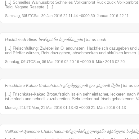
[…] Schnelles Walnussbrot Schnelles Vollkornbrot Ruck zuck Vollkornbrot C
Teig, Vegane Rezepte, […]
Samstag, 30UTCSat, 30 Jan 2016 22:11:44 +0000 30. Januar 2016
22:11
Hackfleisch-Blinis-ხორციანი ბლინჩიკები | let us cook
:
[…] Fleischfüllung: Zwiebel im Öl andünsten, Hackfleisch dazugeben und u
und Pfeffer würzen, Reis dazugeben, abschmecken und abkühlen lassen.
Sonntag, 06UTCSun, 06 Mar 2016 02:20:16 +0000 6. März 2016
02:20
Frischkäse-Kakao Brotaufstrich-კრემყველის და კაკაოს მუსი | let us c
[…] Frischkäse-Kakao Brotaufstrich ist ein sehr einfacher, leckerer, nach
ist einfach und schnell zuzubereiten. Sehr lecker auf frisch gebackenem V
Montag, 21UTCMon, 21 Mar 2016 01:13:43 +0000 21. März 2016
01:13
Vollkorn-Adjarische Chatschapuri-სრულმარცვლოვანი აჭარული ხაჭაპური