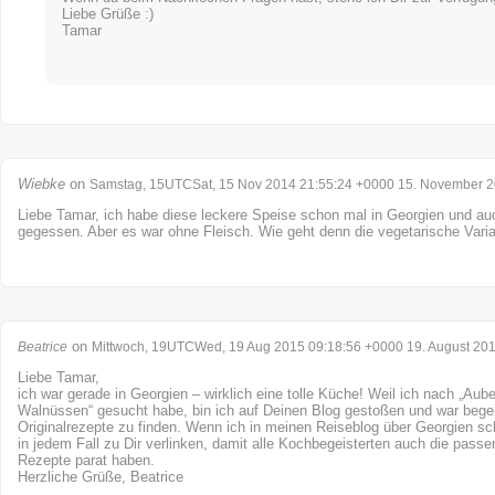
Liebe Grüße :)
Tamar
Wiebke
on
Samstag, 15UTCSat, 15 Nov 2014 21:55:24 +0000 15. November 
Liebe Tamar, ich habe diese leckere Speise schon mal in Georgien und au
gegessen. Aber es war ohne Fleisch. Wie geht denn die vegetarische Vari
on
Beatrice
Mittwoch, 19UTCWed, 19 Aug 2015 09:18:56 +0000 19. August 20
Liebe Tamar,
ich war gerade in Georgien – wirklich eine tolle Küche! Weil ich nach „Aub
Walnüssen“ gesucht habe, bin ich auf Deinen Blog gestoßen und war begeist
Originalrezepte zu finden. Wenn ich in meinen Reiseblog über Georgien sc
in jedem Fall zu Dir verlinken, damit alle Kochbegeisterten auch die pass
Rezepte parat haben.
Herzliche Grüße, Beatrice