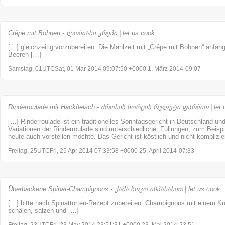
Crêpe mit Bohnen - ლობიანი კრეპი | let us cook
:
[…] gleichzeitig vorzubereiten. Die Mahlzeit mit „Crêpe mit Bohnen“ anfa
Beeren […]
Samstag, 01UTCSat, 01 Mar 2014 09:07:50 +0000 1. März 2014
09:07
Rinderroulade mit Hackfleisch - ძროხის ხორცის რულეტი ფარშით | let 
[…] Rinderroulade ist ein traditionelles Sonntagsgericht in Deutschland un
Variationen der Rinderroulade sind unterschiedliche Füllungen, zum Beispi
heute auch vorstellen möchte. Das Gericht ist köstlich und nicht komplizi
Freitag, 25UTCFri, 25 Apr 2014 07:33:58 +0000 25. April 2014
07:33
Überbackene Spinat-Champignons - ქამა სოკო ისპანახით | let us cook
:
[…] bitte nach Spinattorten-Rezept zubereiten. Champignons mit einem K
schälen, salzen und […]
Freitag, 23UTCFri, 23 May 2014 23:51:31 +0000 23. Mai 2014
23:51