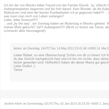
Ich bin der von Mexiko lieber Freund von der Familie Gloveli. Ja, villeicht 
Auberginenparties begonnen und bin froh darauf. Kein Wunder, da die Aube
Walnüssen sind eine der besten Kostbarkeiten ich je gegessen habe!!!! …
was kann man noch von Leben verlangen?
Liebe, liebe Gruesse!!!!!
…und „by the way“, am Sonntag haben wir Muterstag in Mexiko gefeiert. 
meiner Mutti gekocht? Ja!!!! Auberginen!!!!! (Nicht so lecker wie Tamar, ab
schmeckt alles hervoragend!)
letusc
on
Dienstag, 14UTCTue, 14 May 2013 23:41:48 +0000 14. Mai 
Lieber Rafael, so eine Überraschung! Schön von dir zu hören! Ich f
du das Gericht nachgekocht hast und ich bin mir sicher, dass deine
lecker geworden sind. Hoffentlich haben die deiner Mama gut gesc
Liebe Grüße! :)
Tamar
on
Jochem Klein
Donnerstag, 02UTCThu, 02 Jan 2014 20:15:26 +0000 2. Janu