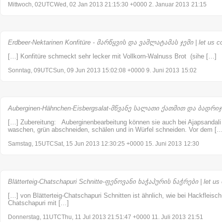
Mittwoch, 02UTCWed, 02 Jan 2013 21:15:30 +0000 2. Januar 2013
21:15
Erdbeer-Nektarinen Konfitüre - მარწყვის და ვაშლატამას ჯემი | let us c
[…] Konfitüre schmeckt sehr lecker mit Vollkorn-Walnuss Brot (sihe […]
Sonntag, 09UTCSun, 09 Jun 2013 15:02:08 +0000 9. Juni 2013
15:02
Auberginen-Hähnchen-Eisbergsalat-მწვანე სალათი ქათმით და ბადრიჯნი
[…] Zubereitung: Auberginenbearbeitung können sie auch bei Ajapsandali
waschen, grün abschneiden, schälen und in Würfel schneiden. Vor dem […
Samstag, 15UTCSat, 15 Jun 2013 12:30:25 +0000 15. Juni 2013
12:30
Blätterteig-Chatschapuri Schnitte-ფენოვანი ხაჭაპურის ნაჭრები | let us
[…] von Blätterteig-Chatschapuri Schnitten ist ähnlich, wie bei Hackfleisc
Chatschapuri mit […]
Donnerstag, 11UTCThu, 11 Jul 2013 21:51:47 +0000 11. Juli 2013
21:51