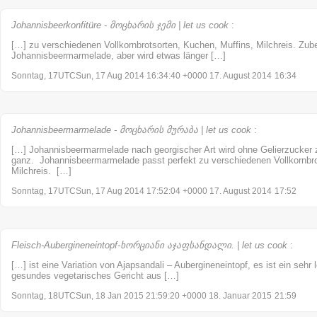
Johannisbeerkonfitüre - მოცხარის ჯემი | let us cook
:
[…] zu verschiedenen Vollkornbrotsorten, Kuchen, Muffins, Milchreis. Zuber
Johannisbeermarmelade, aber wird etwas länger […]
Sonntag, 17UTCSun, 17 Aug 2014 16:34:40 +0000 17. August 2014
16:34
Johannisbeermarmelade - მოცხარის მურაბა | let us cook
:
[…] Johannisbeermarmelade nach georgischer Art wird ohne Gelierzucker zu
ganz. Johannisbeermarmelade passt perfekt zu verschiedenen Vollkornbro
Milchreis. […]
Sonntag, 17UTCSun, 17 Aug 2014 17:52:04 +0000 17. August 2014
17:52
Fleisch-Aubergineneintopf-ხორციანი აჯაფსანდალი. | let us cook
:
[…] ist eine Variation von Ajapsandali – Aubergineneintopf, es ist ein sehr
gesundes vegetarisches Gericht aus […]
Sonntag, 18UTCSun, 18 Jan 2015 21:59:20 +0000 18. Januar 2015
21:59