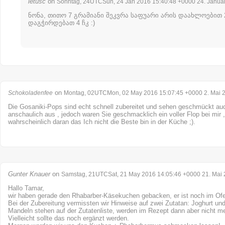
letusc
on
Sonntag, 24UTCSun, 24 Jan 2016 15:40:48 +0000 24. Janua
ნონა, თითო 7 გრამიანი შეკვრა საფუარი არის დაახლოებით 2 
დაგჭირდებათ 4 ჩკ :)
on
Schokoladenfee
Montag, 02UTCMon, 02 May 2016 15:07:45 +0000 2. Mai 
Die Gosaniki-Pops sind echt schnell zubereitet und sehen geschmückt auc
anschaulich aus , jedoch waren Sie geschmacklich ein voller Flop bei mir , 
wahrscheinlich daran das Ich nicht die Beste bin in der Küche ;).
Gunter Knauer
on
Samstag, 21UTCSat, 21 May 2016 14:05:46 +0000 21. Mai
Hallo Tamar,
wir haben gerade den Rhabarber-Käsekuchen gebacken, er ist noch im Of
Bei der Zubereitung vermissten wir Hinweise auf zwei Zutatan: Joghurt u
Mandeln stehen auf der Zutatenliste, werden im Rezept dann aber nicht m
Vielleicht sollte das noch ergänzt werden.