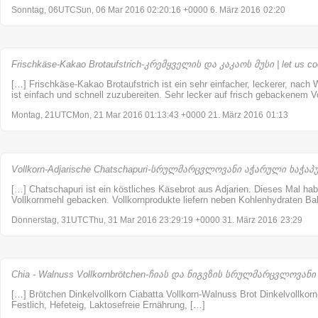
Sonntag, 06UTCSun, 06 Mar 2016 02:20:16 +0000 6. März 2016
02:20
Frischkäse-Kakao Brotaufstrich-კრემყველის და კაკაოს მუსი | let us c
[…] Frischkäse-Kakao Brotaufstrich ist ein sehr einfacher, leckerer, nach
ist einfach und schnell zuzubereiten. Sehr lecker auf frisch gebackenem V
Montag, 21UTCMon, 21 Mar 2016 01:13:43 +0000 21. März 2016
01:13
Vollkorn-Adjarische Chatschapuri-სრულმარცვლოვანი აჭარული ხაჭაპური
[…] Chatschapuri ist ein köstliches Käsebrot aus Adjarien. Dieses Mal hab
Vollkornmehl gebacken. Vollkornprodukte liefern neben Kohlenhydraten Bal
Donnerstag, 31UTCThu, 31 Mar 2016 23:29:19 +0000 31. März 2016
23:29
Chia - Walnuss Vollkornbrötchen-ჩიას და ნიგვზის სრულმარცვლოვანი პ
[…] Brötchen Dinkelvollkorn Ciabatta Vollkorn-Walnuss Brot Dinkelvollkorn
Festlich, Hefeteig, Laktosefreie Ernährung, […]