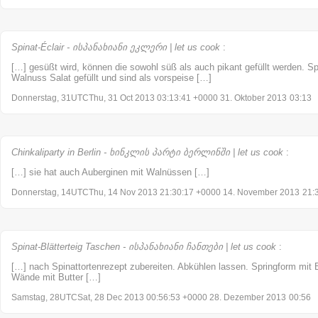
Spinat-Éclair - ისპანახიანი ეკლერი | let us cook
:
[…] gesüßt wird, können die sowohl süß als auch pikant gefüllt werden. Spi
Walnuss Salat gefüllt und sind als vorspeise […]
Donnerstag, 31UTCThu, 31 Oct 2013 03:13:41 +0000 31. Oktober 2013
03:13
Chinkaliparty in Berlin - ხინკლის პარტი ბერლინში | let us cook
:
[…] sie hat auch Auberginen mit Walnüssen […]
Donnerstag, 14UTCThu, 14 Nov 2013 21:30:17 +0000 14. November 2013
21:
Spinat-Blätterteig Taschen - ისპანახიანი ჩანთები | let us cook
:
[…] nach Spinattortenrezept zubereiten. Abkühlen lassen. Springform mit 
Wände mit Butter […]
Samstag, 28UTCSat, 28 Dec 2013 00:56:53 +0000 28. Dezember 2013
00:56