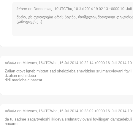
letusc
on
Donnerstag, 10UTCThu, 10 Jul 2014 19:02:13 +0000 10. Juli
მარი, ეს ფოთლები არის პიტნა, რომელიც მხოლოდ დეკორა
გამოვიყენე :)
ირინა
on
Mittwoch, 16UTCWed, 16 Jul 2014 10:22:14 +0000 16. Juli 2014
10
Zalian gtovt iqneb mitxrat sad sheidzleba shevidzino srulmarcvlovani fqvili? (
dzalian mchirdeba
didi madloba cinascar
ირინა
on
Mittwoch, 16UTCWed, 16 Jul 2014 10:23:02 +0000 16. Juli 2014
10
da tu sadme saqartveloshi ikideva srulmarcvlovani fqvilisgan damzadebuli
nacarmi