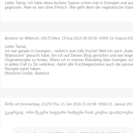
Liebe Tamar, ich habe diese leckere Speise schon mal in Georgien und au
gegessen. Aber es war ohne Fleisch. Wie geht denn die vegetarische Vari
on
Beatrice
Mittwoch, 19UTCWed, 19 Aug 2015 09:18:56 +0000 19. August 20
Liebe Tamar,
ich war gerade in Georgien – wirklich eine tolle Küche! Weil ich nach „Aub
Walnüssen“ gesucht habe, bin ich auf Deinen Blog gestoßen und war begeist
Originalrezepte zu finden. Wenn ich in meinen Reiseblog über Georgien sc
in jedem Fall zu Dir verlinken, damit alle Kochbegeisterten auch die pass
Rezepte parat haben.
Herzliche Grüße, Beatrice
ნონა
on
Donnerstag, 21UTCThu, 21 Jan 2016 21:43:08 +0000 21. Januar 201
უკაცრვად, ორი შეკვრა საფუარი რამდენი ჩაის კოვზია დაახლოები