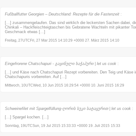
Fußballfutter Georgien – Deutschland: Rezepte für die Fastenzeit
:
[…] zusammengelaufen. Das sind wirklich die leckersten Sachen dabei, di
Chinkali – Hackfleischteigtaschen bis Gebratene Wachteln mit pikanter To
Geschmack etwas […]
Freitag, 27UTCFri, 27 Mar 2015 14:10:29 +0000 27. März 2015
14:10
Eingefrorene Chatschapuri - გაყინული ხაჭაპური | let us cook
:
[…] und Käse nach Chatschapuri Rezept vorbereiten. Den Teig und Käse in
Chatschapuris vorbereiten. Auf […]
Mittwoch, 10UTCWed, 10 Jun 2015 16:29:54 +0000 10. Juni 2015
16:29
Schweinefilet mit Spargelfüllung-ღორის სუკი სატაცურით | let us cook
:
[…] Spargel kochen. […]
Sonntag, 19UTCSun, 19 Jul 2015 15:33:33 +0000 19. Juli 2015
15:33