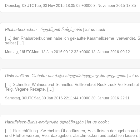
Dienstag, 03UTCTue, 03 Nov 2015 18:35:02 +0000 3. November 2015
18:35
Rhabarberkuchen - რევანდის ნამცხვარი | let us cook
:
[…] den Rhabarberkuchen habe ich gekaufte Karamellcreme verwendet. S
selbst […]
Montag, 18UTCMon, 18 Jan 2016 00:12:32 +0000 18. Januar 2016
00:12
Dinkelvollkorn Ciabatta-ჩიაბატა სრულმარცვლოვანი ფქვილით | let us
[…] Schnelles Walnussbrot Schnelles Vollkornbrot Ruck zuck Vollkornbrot C
Teig, Vegane Rezepte, […]
Samstag, 30UTCSat, 30 Jan 2016 22:11:44 +0000 30. Januar 2016
22:11
Hackfleisch-Blinis-ხორციანი ბლინჩიკები | let us cook
:
[…] Fleischfüllung: Zwiebel im Öl andünsten, Hackfleisch dazugeben und u
und Pfeffer würzen, Reis dazugeben, abschmecken und abkühlen lassen.