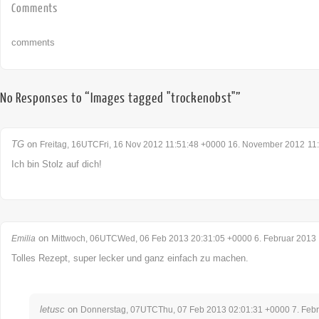
Comments
comments
No Responses to “Images tagged "trockenobst"”
TG
on
Freitag, 16UTCFri, 16 Nov 2012 11:51:48 +0000 16. November 2012
11
Ich bin Stolz auf dich!
on
Emilia
Mittwoch, 06UTCWed, 06 Feb 2013 20:31:05 +0000 6. Februar 2013
Tolles Rezept, super lecker und ganz einfach zu machen.
letusc
on
Donnerstag, 07UTCThu, 07 Feb 2013 02:01:31 +0000 7. Feb