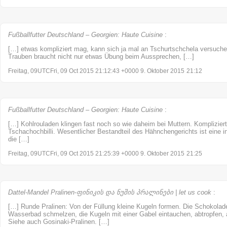
Fußballfutter Deutschland – Georgien: Haute Cuisine
:
[…] etwas kompliziert mag, kann sich ja mal an Tschurtschchela versuch
Trauben braucht nicht nur etwas Übung beim Aussprechen, […]
Freitag, 09UTCFri, 09 Oct 2015 21:12:43 +0000 9. Oktober 2015
21:12
Fußballfutter Deutschland – Georgien: Haute Cuisine
:
[…] Kohlrouladen klingen fast noch so wie daheim bei Muttern. Kompliziert
Tschachochbilli. Wesentlicher Bestandteil des Hähnchengerichts ist eine in
die […]
Freitag, 09UTCFri, 09 Oct 2015 21:25:39 +0000 9. Oktober 2015
21:25
Dattel-Mandel Pralinen-ფინიკის და ნუშის პრალინები | let us cook
:
[…] Runde Pralinen: Von der Füllung kleine Kugeln formen. Die Schokolade
Wasserbad schmelzen, die Kugeln mit einer Gabel eintauchen, abtropfen,
Siehe auch Gosinaki-Pralinen. […]