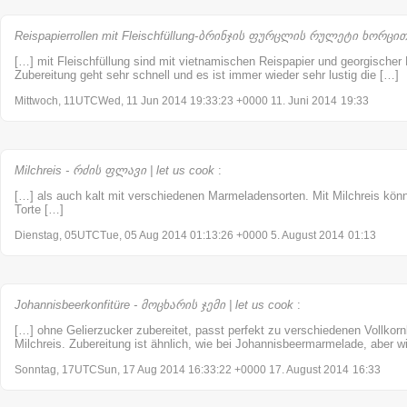
Reispapierrollen mit Fleischfüllung-ბრინჯის ფურცლის რულეტი ხორცით |
[…] mit Fleischfüllung sind mit vietnamischen Reispapier und georgischer F
Zubereitung geht sehr schnell und es ist immer wieder sehr lustig die […]
Mittwoch, 11UTCWed, 11 Jun 2014 19:33:23 +0000 11. Juni 2014
19:33
Milchreis - რძის ფლავი | let us cook
:
[…] als auch kalt mit verschiedenen Marmeladensorten. Mit Milchreis könn
Torte […]
Dienstag, 05UTCTue, 05 Aug 2014 01:13:26 +0000 5. August 2014
01:13
Johannisbeerkonfitüre - მოცხარის ჯემი | let us cook
:
[…] ohne Gelierzucker zubereitet, passt perfekt zu verschiedenen Vollkorn
Milchreis. Zubereitung ist ähnlich, wie bei Johannisbeermarmelade, aber w
Sonntag, 17UTCSun, 17 Aug 2014 16:33:22 +0000 17. August 2014
16:33