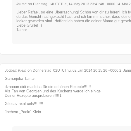
letusc
on
Dienstag, 14UTCTue, 14 May 2013 23:41:48 +0000 14. Mai 
Lieber Rafael, so eine Überraschung! Schön von dir zu hören! Ich f
du das Gericht nachgekocht hast und ich bin mir sicher, dass deine
lecker geworden sind. Hoffentlich haben die deiner Mama gut gesc
Liebe Grüße! :)
Tamar
on
Jochem Klein
Donnerstag, 02UTCThu, 02 Jan 2014 20:15:26 +0000 2. Janu
Gamarjoba Tamar,
dzaaaan didi madloba für die schönen Rezepte!!!!!!
Als Fan von Georgien und des Kochens werde ich einige
Deiner Rezepte ausprobieren!!!!!1
Gilocav axal cels!!!!!!!!
Jochem „Paolo“ Klein