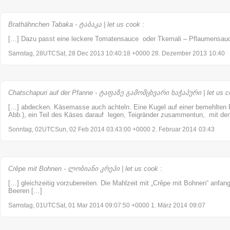
Brathähnchen Tabaka - ტაბაკა | let us cook
:
[…] Dazu passt eine leckere Tomatensauce oder Tkemali – Pflaumensau
Samstag, 28UTCSat, 28 Dec 2013 10:40:18 +0000 28. Dezember 2013
10:40
Chatschapuri auf der Pfanne - ტაფაზე გამომცხვარი ხაჭაპური | let us c
[…] abdecken. Käsemasse auch achteln. Eine Kugel auf einer bemehlten F
Abb.), ein Teil des Käses darauf legen, Teigränder zusammentun, mit den
Sonntag, 02UTCSun, 02 Feb 2014 03:43:00 +0000 2. Februar 2014
03:43
Crêpe mit Bohnen - ლობიანი კრეპი | let us cook
:
[…] gleichzeitig vorzubereiten. Die Mahlzeit mit „Crêpe mit Bohnen“ anfa
Beeren […]
Samstag, 01UTCSat, 01 Mar 2014 09:07:50 +0000 1. März 2014
09:07