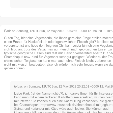
Park
on
Sonntag, 12UTCSun, 12 May 2013 18:54:55 +0000 12. Mai 2013
18:5
Guten Tag, hier eine Vegetarierin, die Ihnen gern eine Frage stellen möcht
einen Ersatz für Hackefleisch oder irgendwelchen Fleisch gibt? Ich liebe se
vorbereitet ist und liebe den Teig von Chinkali! Leider bin ich eine Vegetari
sich blöd an, trotz des Verzichtes auf Fleisch nach georgischen Essen zu
typische georgische Essen sind fast mit Fleisch vorbereitet! Aber z.B Kha
Chatschapuri usw. sind für Vegetarier sehr gut geeignet. Wieder zu der Fra
chinesischen Teigtaschen kann man auch ohne Fleisch leicht vorbereiten – 
nicht mit Fleisch bearbeitet-, also ich würde mich sehr freuen, wenn sie d
geben können!
letusc
on
Sonntag, 12UTCSun, 12 May 2013 20:22:01 +0000 12. Mai 2
Liebe Park (ist der Name richtig?), ich danke Ihnen für Ihr Interess
kann man mit einem leckeren Kartoffelpüree ersetzen, würzen Sie bi
mit Pfeffer. Sie können auch eine Käsefüllung verwenden, die gleic
bei Chatschapuri:
http://www.letuscook.de/chatschapuri-mit-joghurtt
Spinat und koriander mit Käse wäre auch lecker. Sie können auch
Champignonfüllung verwenden:
http://www.letuscook.de/champignon