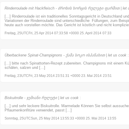
Rinderroulade mit Hackfleisch - ძროხის ხორცის რულეტი ფარშით | let 
[…] Rinderroulade ist ein traditionelles Sonntagsgericht in Deutschland un
Variationen der Rinderroulade sind unterschiedliche Füllungen, zum Beispi
heute auch vorstellen möchte. Das Gericht ist köstlich und nicht komplizi
Freitag, 25UTCFri, 25 Apr 2014 07:33:58 +0000 25. April 2014
07:33
Überbackene Spinat-Champignons - ქამა სოკო ისპანახით | let us cook
:
[…] bitte nach Spinattorten-Rezept zubereiten. Champignons mit einem K
schälen, salzen und […]
Freitag, 23UTCFri, 23 May 2014 23:51:31 +0000 23. Mai 2014
23:51
Biskuitrolle - ჯემიანი რულეტი | let us cook
:
[…] und sehr leckere Biskuitrolle. Marmelade Können Sie selbst aussuch
Pflaumenkonfitüre verwendet, passt […]
Sonntag, 25UTCSun, 25 May 2014 13:55:33 +0000 25. Mai 2014
13:55