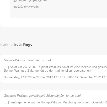
თამარ დუგლაძე
Trackbacks & Pings
Spinat-Walnuss Salat | let us cook
:
[…] Salat On 27/12/2012 Spinat-Walnuss Salat ist eine leckere und ges
BohnenWalnuss Salat gehört zu der traditionellen georgischen […]
Donnerstag, 27UTCThu, 27 Dec 2012 12:51:37 +0000 27. Dezember 2012
12:
Gosinaki-Pralinen-გოზინაყის პრალინები | let us cook
:
[…] benötigen eine warme Honig-Walnuss Mischung nach dem Gosinaki R