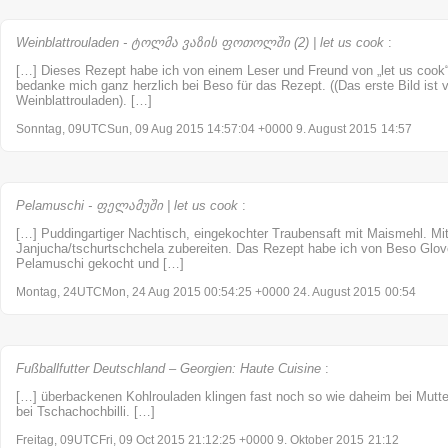
Weinblattrouladen - ტოლმა ვაზის ფოთოლში (2) | let us cook
:
[…] Dieses Rezept habe ich von einem Leser und Freund von „let us coo
bedanke mich ganz herzlich bei Beso für das Rezept. ((Das erste Bild is
Weinblattrouladen). […]
Sonntag, 09UTCSun, 09 Aug 2015 14:57:04 +0000 9. August 2015
14:57
Pelamuschi - ფელამუში | let us cook
:
[…] Puddingartiger Nachtisch, eingekochter Traubensaft mit Maismehl. M
Janjucha/tschurtschchela zubereiten. Das Rezept habe ich von Beso Glo
Pelamuschi gekocht und […]
Montag, 24UTCMon, 24 Aug 2015 00:54:25 +0000 24. August 2015
00:54
Fußballfutter Deutschland – Georgien: Haute Cuisine
:
[…] überbackenen Kohlrouladen klingen fast noch so wie daheim bei Mutter
bei Tschachochbilli. […]
Freitag, 09UTCFri, 09 Oct 2015 21:12:25 +0000 9. Oktober 2015
21:12