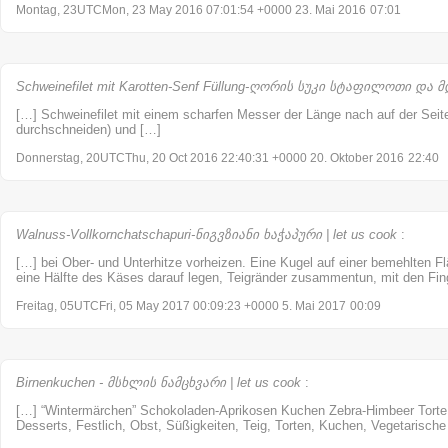
Montag, 23UTCMon, 23 May 2016 07:01:54 +0000 23. Mai 2016
07:01
Schweinefilet mit Karotten-Senf Füllung-ღორის სუკი სტაფილოთი და მდ
[…] Schweinefilet mit einem scharfen Messer der Länge nach auf der Seite
durchschneiden) und […]
Donnerstag, 20UTCThu, 20 Oct 2016 22:40:31 +0000 20. Oktober 2016
22:40
Walnuss-Vollkornchatschapuri-ნიგვზიანი ხაჭაპური | let us cook
:
[…] bei Ober- und Unterhitze vorheizen. Eine Kugel auf einer bemehlten Fl
eine Hälfte des Käses darauf legen, Teigränder zusammentun, mit den Fin
Freitag, 05UTCFri, 05 May 2017 00:09:23 +0000 5. Mai 2017
00:09
Birnenkuchen - მსხლის ნამცხვარი | let us cook
:
[…] “Wintermärchen” Schokoladen-Aprikosen Kuchen Zebra-Himbeer Torte 
Desserts, Festlich, Obst, Süßigkeiten, Teig, Torten, Kuchen, Vegetarische