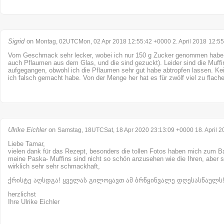
Sigrid
on
Montag, 02UTCMon, 02 Apr 2018 12:55:42 +0000 2. April 2018
12:55
Vom Geschmack sehr lecker, wobei ich nur 150 g Zucker genommen habe (
auch Pflaumen aus dem Glas, und die sind gezuckt). Leider sind die Muffi
aufgegangen, obwohl ich die Pflaumen sehr gut habe abtropfen lassen. K
ich falsch gemacht habe. Von der Menge her hat es für zwölf viel zu flache
Ulrike Eichler
on
Samstag, 18UTCSat, 18 Apr 2020 23:13:09 +0000 18. April 2
Liebe Tamar,
vielen dank für das Rezept, besonders die tollen Fotos haben mich zum B
meine Paska- Muffins sind nicht so schön anzusehen wie die Ihren, aber si
wirklich sehr sehr schmackhaft,
ქრისტე აღსდგა! ყველას გილოცავთ ამ ბრწყინვალე დღესასწაულს
herzlichst
Ihre Ulrike Eichler