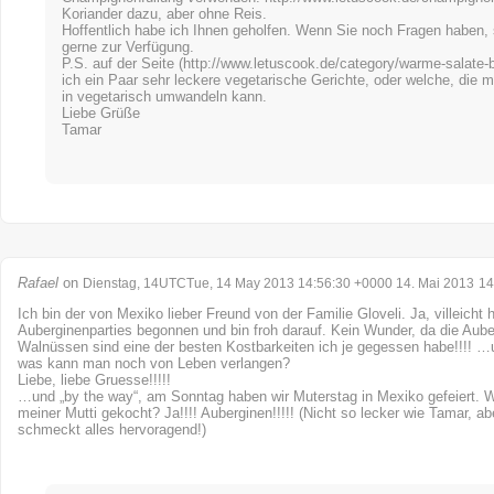
Koriander dazu, aber ohne Reis.
Hoffentlich habe ich Ihnen geholfen. Wenn Sie noch Fragen haben, 
gerne zur Verfügung.
P.S. auf der Seite (
http://www.letuscook.de/category/warme-salate-b
ich ein Paar sehr leckere vegetarische Gerichte, oder welche, die 
in vegetarisch umwandeln kann.
Liebe Grüße
Tamar
Rafael
on
Dienstag, 14UTCTue, 14 May 2013 14:56:30 +0000 14. Mai 2013
14
Ich bin der von Mexiko lieber Freund von der Familie Gloveli. Ja, villeicht 
Auberginenparties begonnen und bin froh darauf. Kein Wunder, da die Aube
Walnüssen sind eine der besten Kostbarkeiten ich je gegessen habe!!!! …
was kann man noch von Leben verlangen?
Liebe, liebe Gruesse!!!!!
…und „by the way“, am Sonntag haben wir Muterstag in Mexiko gefeiert. 
meiner Mutti gekocht? Ja!!!! Auberginen!!!!! (Nicht so lecker wie Tamar, ab
schmeckt alles hervoragend!)