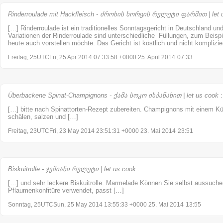
Rinderroulade mit Hackfleisch - ძროხის ხორცის რულეტი ფარშით | let 
[…] Rinderroulade ist ein traditionelles Sonntagsgericht in Deutschland un
Variationen der Rinderroulade sind unterschiedliche Füllungen, zum Beispi
heute auch vorstellen möchte. Das Gericht ist köstlich und nicht komplizi
Freitag, 25UTCFri, 25 Apr 2014 07:33:58 +0000 25. April 2014
07:33
Überbackene Spinat-Champignons - ქამა სოკო ისპანახით | let us cook
:
[…] bitte nach Spinattorten-Rezept zubereiten. Champignons mit einem K
schälen, salzen und […]
Freitag, 23UTCFri, 23 May 2014 23:51:31 +0000 23. Mai 2014
23:51
Biskuitrolle - ჯემიანი რულეტი | let us cook
:
[…] und sehr leckere Biskuitrolle. Marmelade Können Sie selbst aussuch
Pflaumenkonfitüre verwendet, passt […]
Sonntag, 25UTCSun, 25 May 2014 13:55:33 +0000 25. Mai 2014
13:55