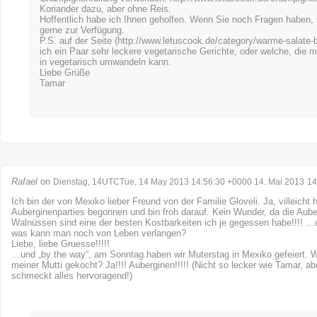
Koriander dazu, aber ohne Reis.
Hoffentlich habe ich Ihnen geholfen. Wenn Sie noch Fragen haben, 
gerne zur Verfügung.
P.S. auf der Seite (
http://www.letuscook.de/category/warme-salate-b
ich ein Paar sehr leckere vegetarische Gerichte, oder welche, die 
in vegetarisch umwandeln kann.
Liebe Grüße
Tamar
Rafael
on
Dienstag, 14UTCTue, 14 May 2013 14:56:30 +0000 14. Mai 2013
14
Ich bin der von Mexiko lieber Freund von der Familie Gloveli. Ja, villeicht 
Auberginenparties begonnen und bin froh darauf. Kein Wunder, da die Aube
Walnüssen sind eine der besten Kostbarkeiten ich je gegessen habe!!!! …
was kann man noch von Leben verlangen?
Liebe, liebe Gruesse!!!!!
…und „by the way“, am Sonntag haben wir Muterstag in Mexiko gefeiert. 
meiner Mutti gekocht? Ja!!!! Auberginen!!!!! (Nicht so lecker wie Tamar, ab
schmeckt alles hervoragend!)