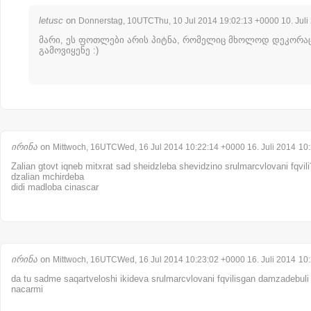
letusc
on
Donnerstag, 10UTCThu, 10 Jul 2014 19:02:13 +0000 10. Juli
მარი, ეს ფოთლები არის პიტნა, რომელიც მხოლოდ დეკორა
გამოვიყენე :)
ირინა
on
Mittwoch, 16UTCWed, 16 Jul 2014 10:22:14 +0000 16. Juli 2014
10
Zalian gtovt iqneb mitxrat sad sheidzleba shevidzino srulmarcvlovani fqvili? (
dzalian mchirdeba
didi madloba cinascar
ირინა
on
Mittwoch, 16UTCWed, 16 Jul 2014 10:23:02 +0000 16. Juli 2014
10
da tu sadme saqartveloshi ikideva srulmarcvlovani fqvilisgan damzadebuli
nacarmi