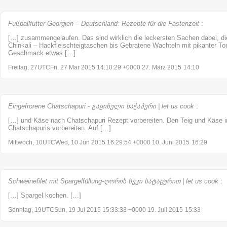
Fußballfutter Georgien – Deutschland: Rezepte für die Fastenzeit
:
[…] zusammengelaufen. Das sind wirklich die leckersten Sachen dabei, di
Chinkali – Hackfleischteigtaschen bis Gebratene Wachteln mit pikanter To
Geschmack etwas […]
Freitag, 27UTCFri, 27 Mar 2015 14:10:29 +0000 27. März 2015
14:10
Eingefrorene Chatschapuri - გაყინული ხაჭაპური | let us cook
:
[…] und Käse nach Chatschapuri Rezept vorbereiten. Den Teig und Käse in
Chatschapuris vorbereiten. Auf […]
Mittwoch, 10UTCWed, 10 Jun 2015 16:29:54 +0000 10. Juni 2015
16:29
Schweinefilet mit Spargelfüllung-ღორის სუკი სატაცურით | let us cook
:
[…] Spargel kochen. […]
Sonntag, 19UTCSun, 19 Jul 2015 15:33:33 +0000 19. Juli 2015
15:33