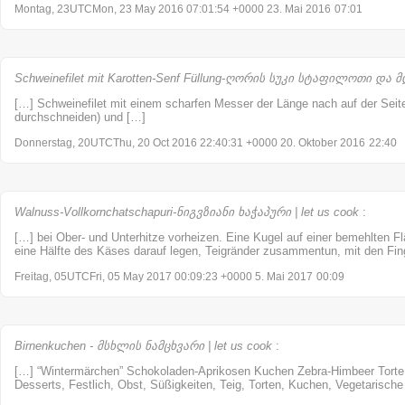
Montag, 23UTCMon, 23 May 2016 07:01:54 +0000 23. Mai 2016
07:01
Schweinefilet mit Karotten-Senf Füllung-ღორის სუკი სტაფილოთი და მდ
[…] Schweinefilet mit einem scharfen Messer der Länge nach auf der Seite
durchschneiden) und […]
Donnerstag, 20UTCThu, 20 Oct 2016 22:40:31 +0000 20. Oktober 2016
22:40
Walnuss-Vollkornchatschapuri-ნიგვზიანი ხაჭაპური | let us cook
:
[…] bei Ober- und Unterhitze vorheizen. Eine Kugel auf einer bemehlten Fl
eine Hälfte des Käses darauf legen, Teigränder zusammentun, mit den Fin
Freitag, 05UTCFri, 05 May 2017 00:09:23 +0000 5. Mai 2017
00:09
Birnenkuchen - მსხლის ნამცხვარი | let us cook
:
[…] “Wintermärchen” Schokoladen-Aprikosen Kuchen Zebra-Himbeer Torte 
Desserts, Festlich, Obst, Süßigkeiten, Teig, Torten, Kuchen, Vegetarische