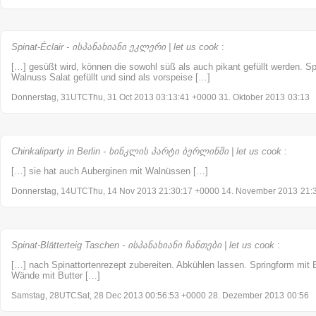
Spinat-Éclair - ისპანახიანი ეკლერი | let us cook
:
[…] gesüßt wird, können die sowohl süß als auch pikant gefüllt werden. Spi
Walnuss Salat gefüllt und sind als vorspeise […]
Donnerstag, 31UTCThu, 31 Oct 2013 03:13:41 +0000 31. Oktober 2013
03:13
Chinkaliparty in Berlin - ხინკლის პარტი ბერლინში | let us cook
:
[…] sie hat auch Auberginen mit Walnüssen […]
Donnerstag, 14UTCThu, 14 Nov 2013 21:30:17 +0000 14. November 2013
21:
Spinat-Blätterteig Taschen - ისპანახიანი ჩანთები | let us cook
:
[…] nach Spinattortenrezept zubereiten. Abkühlen lassen. Springform mit 
Wände mit Butter […]
Samstag, 28UTCSat, 28 Dec 2013 00:56:53 +0000 28. Dezember 2013
00:56