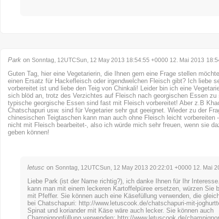
Park
on
Sonntag, 12UTCSun, 12 May 2013 18:54:55 +0000 12. Mai 2013
18:5
Guten Tag, hier eine Vegetarierin, die Ihnen gern eine Frage stellen möcht
einen Ersatz für Hackefleisch oder irgendwelchen Fleisch gibt? Ich liebe se
vorbereitet ist und liebe den Teig von Chinkali! Leider bin ich eine Vegetari
sich blöd an, trotz des Verzichtes auf Fleisch nach georgischen Essen zu
typische georgische Essen sind fast mit Fleisch vorbereitet! Aber z.B Kha
Chatschapuri usw. sind für Vegetarier sehr gut geeignet. Wieder zu der Fra
chinesischen Teigtaschen kann man auch ohne Fleisch leicht vorbereiten – 
nicht mit Fleisch bearbeitet-, also ich würde mich sehr freuen, wenn sie d
geben können!
letusc
on
Sonntag, 12UTCSun, 12 May 2013 20:22:01 +0000 12. Mai 2
Liebe Park (ist der Name richtig?), ich danke Ihnen für Ihr Interess
kann man mit einem leckeren Kartoffelpüree ersetzen, würzen Sie bi
mit Pfeffer. Sie können auch eine Käsefüllung verwenden, die gleic
bei Chatschapuri:
http://www.letuscook.de/chatschapuri-mit-joghurtt
Spinat und koriander mit Käse wäre auch lecker. Sie können auch
Champignonfüllung verwenden:
http://www.letuscook.de/champignon