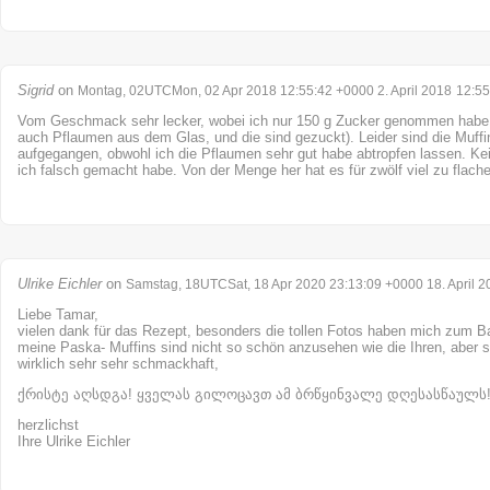
Sigrid
on
Montag, 02UTCMon, 02 Apr 2018 12:55:42 +0000 2. April 2018
12:55
Vom Geschmack sehr lecker, wobei ich nur 150 g Zucker genommen habe (
auch Pflaumen aus dem Glas, und die sind gezuckt). Leider sind die Muffi
aufgegangen, obwohl ich die Pflaumen sehr gut habe abtropfen lassen. K
ich falsch gemacht habe. Von der Menge her hat es für zwölf viel zu flache
Ulrike Eichler
on
Samstag, 18UTCSat, 18 Apr 2020 23:13:09 +0000 18. April 2
Liebe Tamar,
vielen dank für das Rezept, besonders die tollen Fotos haben mich zum B
meine Paska- Muffins sind nicht so schön anzusehen wie die Ihren, aber si
wirklich sehr sehr schmackhaft,
ქრისტე აღსდგა! ყველას გილოცავთ ამ ბრწყინვალე დღესასწაულს
herzlichst
Ihre Ulrike Eichler