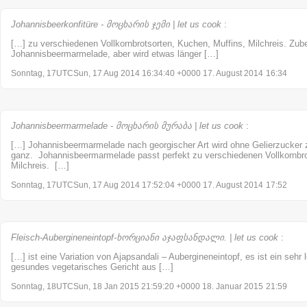
Johannisbeerkonfitüre - მოცხარის ჯემი | let us cook
:
[…] zu verschiedenen Vollkornbrotsorten, Kuchen, Muffins, Milchreis. Zuber
Johannisbeermarmelade, aber wird etwas länger […]
Sonntag, 17UTCSun, 17 Aug 2014 16:34:40 +0000 17. August 2014
16:34
Johannisbeermarmelade - მოცხარის მურაბა | let us cook
:
[…] Johannisbeermarmelade nach georgischer Art wird ohne Gelierzucker zu
ganz. Johannisbeermarmelade passt perfekt zu verschiedenen Vollkornbro
Milchreis. […]
Sonntag, 17UTCSun, 17 Aug 2014 17:52:04 +0000 17. August 2014
17:52
Fleisch-Aubergineneintopf-ხორციანი აჯაფსანდალი. | let us cook
:
[…] ist eine Variation von Ajapsandali – Aubergineneintopf, es ist ein sehr
gesundes vegetarisches Gericht aus […]
Sonntag, 18UTCSun, 18 Jan 2015 21:59:20 +0000 18. Januar 2015
21:59