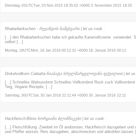
Dienstag, 03UTCTue, 03 Nov 2015 18:35:02 +0000 3. November 2015
18:35
Rhabarberkuchen - რევანდის ნამცხვარი | let us cook
:
[…] den Rhabarberkuchen habe ich gekaufte Karamellcreme verwendet. S
selbst […]
Montag, 18UTCMon, 18 Jan 2016 00:12:32 +0000 18. Januar 2016
00:12
Dinkelvollkorn Ciabatta-ჩიაბატა სრულმარცვლოვანი ფქვილით | let us
[…] Schnelles Walnussbrot Schnelles Vollkornbrot Ruck zuck Vollkornbrot C
Teig, Vegane Rezepte, […]
Samstag, 30UTCSat, 30 Jan 2016 22:11:44 +0000 30. Januar 2016
22:11
Hackfleisch-Blinis-ხორციანი ბლინჩიკები | let us cook
:
[…] Fleischfüllung: Zwiebel im Öl andünsten, Hackfleisch dazugeben und u
und Pfeffer würzen, Reis dazugeben, abschmecken und abkühlen lassen.