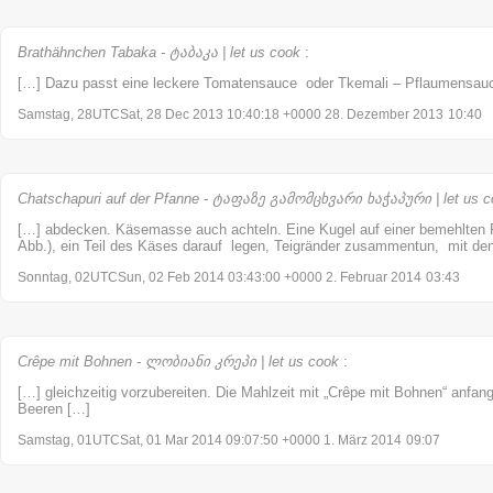
Brathähnchen Tabaka - ტაბაკა | let us cook
:
[…] Dazu passt eine leckere Tomatensauce oder Tkemali – Pflaumensau
Samstag, 28UTCSat, 28 Dec 2013 10:40:18 +0000 28. Dezember 2013
10:40
Chatschapuri auf der Pfanne - ტაფაზე გამომცხვარი ხაჭაპური | let us c
[…] abdecken. Käsemasse auch achteln. Eine Kugel auf einer bemehlten F
Abb.), ein Teil des Käses darauf legen, Teigränder zusammentun, mit den
Sonntag, 02UTCSun, 02 Feb 2014 03:43:00 +0000 2. Februar 2014
03:43
Crêpe mit Bohnen - ლობიანი კრეპი | let us cook
:
[…] gleichzeitig vorzubereiten. Die Mahlzeit mit „Crêpe mit Bohnen“ anfa
Beeren […]
Samstag, 01UTCSat, 01 Mar 2014 09:07:50 +0000 1. März 2014
09:07