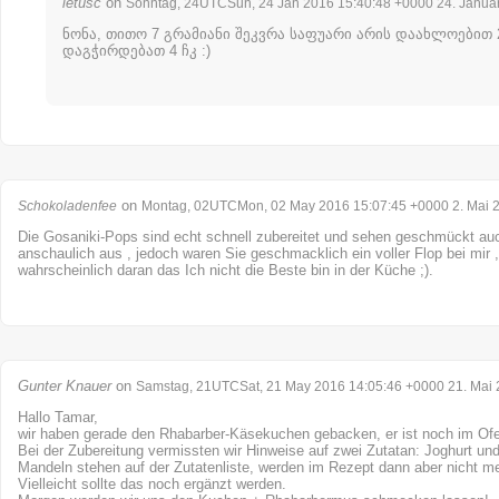
letusc
on
Sonntag, 24UTCSun, 24 Jan 2016 15:40:48 +0000 24. Janua
ნონა, თითო 7 გრამიანი შეკვრა საფუარი არის დაახლოებით 2 
დაგჭირდებათ 4 ჩკ :)
on
Schokoladenfee
Montag, 02UTCMon, 02 May 2016 15:07:45 +0000 2. Mai 
Die Gosaniki-Pops sind echt schnell zubereitet und sehen geschmückt auc
anschaulich aus , jedoch waren Sie geschmacklich ein voller Flop bei mir , 
wahrscheinlich daran das Ich nicht die Beste bin in der Küche ;).
Gunter Knauer
on
Samstag, 21UTCSat, 21 May 2016 14:05:46 +0000 21. Mai
Hallo Tamar,
wir haben gerade den Rhabarber-Käsekuchen gebacken, er ist noch im Of
Bei der Zubereitung vermissten wir Hinweise auf zwei Zutatan: Joghurt u
Mandeln stehen auf der Zutatenliste, werden im Rezept dann aber nicht m
Vielleicht sollte das noch ergänzt werden.