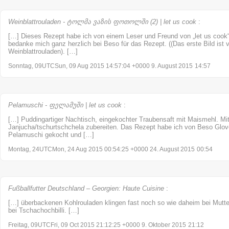
Weinblattrouladen - ტოლმა ვაზის ფოთოლში (2) | let us cook
:
[…] Dieses Rezept habe ich von einem Leser und Freund von „let us coo
bedanke mich ganz herzlich bei Beso für das Rezept. ((Das erste Bild is
Weinblattrouladen). […]
Sonntag, 09UTCSun, 09 Aug 2015 14:57:04 +0000 9. August 2015
14:57
Pelamuschi - ფელამუში | let us cook
:
[…] Puddingartiger Nachtisch, eingekochter Traubensaft mit Maismehl. M
Janjucha/tschurtschchela zubereiten. Das Rezept habe ich von Beso Glo
Pelamuschi gekocht und […]
Montag, 24UTCMon, 24 Aug 2015 00:54:25 +0000 24. August 2015
00:54
Fußballfutter Deutschland – Georgien: Haute Cuisine
:
[…] überbackenen Kohlrouladen klingen fast noch so wie daheim bei Mutter
bei Tschachochbilli. […]
Freitag, 09UTCFri, 09 Oct 2015 21:12:25 +0000 9. Oktober 2015
21:12