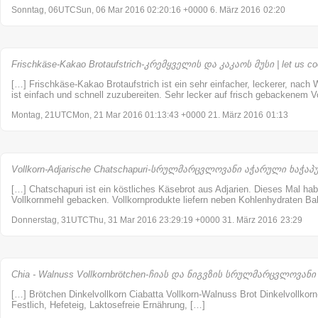
Sonntag, 06UTCSun, 06 Mar 2016 02:20:16 +0000 6. März 2016
02:20
Frischkäse-Kakao Brotaufstrich-კრემყველის და კაკაოს მუსი | let us c
[…] Frischkäse-Kakao Brotaufstrich ist ein sehr einfacher, leckerer, nach
ist einfach und schnell zuzubereiten. Sehr lecker auf frisch gebackenem V
Montag, 21UTCMon, 21 Mar 2016 01:13:43 +0000 21. März 2016
01:13
Vollkorn-Adjarische Chatschapuri-სრულმარცვლოვანი აჭარული ხაჭაპური
[…] Chatschapuri ist ein köstliches Käsebrot aus Adjarien. Dieses Mal hab
Vollkornmehl gebacken. Vollkornprodukte liefern neben Kohlenhydraten Bal
Donnerstag, 31UTCThu, 31 Mar 2016 23:29:19 +0000 31. März 2016
23:29
Chia - Walnuss Vollkornbrötchen-ჩიას და ნიგვზის სრულმარცვლოვანი პ
[…] Brötchen Dinkelvollkorn Ciabatta Vollkorn-Walnuss Brot Dinkelvollkorn
Festlich, Hefeteig, Laktosefreie Ernährung, […]