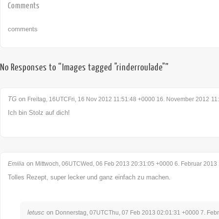
Comments
comments
No Responses to “Images tagged "rinderroulade"”
TG
on
Freitag, 16UTCFri, 16 Nov 2012 11:51:48 +0000 16. November 2012
11
Ich bin Stolz auf dich!
on
Emilia
Mittwoch, 06UTCWed, 06 Feb 2013 20:31:05 +0000 6. Februar 2013
Tolles Rezept, super lecker und ganz einfach zu machen.
letusc
on
Donnerstag, 07UTCThu, 07 Feb 2013 02:01:31 +0000 7. Feb