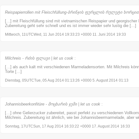
Reispapierrollen mit Fleischfüllung-ბრინჯის ფურცლის რულეტი ხორცით |
[…] mit Fleischfüllung sind mit vietnamischen Reispapier und georgischer F
Zubereitung geht sehr schnell und es ist immer wieder sehr lustig die […]
Mittwoch, 11UTCWed, 11 Jun 2014 19:33:23 +0000 11. Juni 2014
19:33
Milchreis - რძის ფლავი | let us cook
:
[…] als auch kalt mit verschiedenen Marmeladensorten. Mit Milchreis könn
Torte […]
Dienstag, 05UTCTue, 05 Aug 2014 01:13:26 +0000 5. August 2014
01:13
Johannisbeerkonfitüre - მოცხარის ჯემი | let us cook
:
[…] ohne Gelierzucker zubereitet, passt perfekt zu verschiedenen Vollkorn
Milchreis. Zubereitung ist ähnlich, wie bei Johannisbeermarmelade, aber w
Sonntag, 17UTCSun, 17 Aug 2014 16:33:22 +0000 17. August 2014
16:33