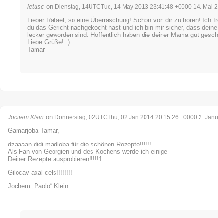
letusc
on
Dienstag, 14UTCTue, 14 May 2013 23:41:48 +0000 14. Mai 
Lieber Rafael, so eine Überraschung! Schön von dir zu hören! Ich f
du das Gericht nachgekocht hast und ich bin mir sicher, dass deine
lecker geworden sind. Hoffentlich haben die deiner Mama gut gesc
Liebe Grüße! :)
Tamar
on
Jochem Klein
Donnerstag, 02UTCThu, 02 Jan 2014 20:15:26 +0000 2. Janu
Gamarjoba Tamar,
dzaaaan didi madloba für die schönen Rezepte!!!!!!
Als Fan von Georgien und des Kochens werde ich einige
Deiner Rezepte ausprobieren!!!!!1
Gilocav axal cels!!!!!!!!
Jochem „Paolo“ Klein