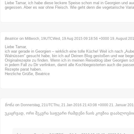
Liebe Tamar, ich habe diese leckere Speise schon mal in Georgien und au
gegessen. Aber es war ohne Fleisch. Wie geht denn die vegetarische Vari
on
Beatrice
Mittwoch, 19UTCWed, 19 Aug 2015 09:18:56 +0000 19. August 20
Liebe Tamar,
ich war gerade in Georgien – wirklich eine tolle Küche! Weil ich nach „Aub
Walnüssen“ gesucht habe, bin ich auf Deinen Blog gestoßen und war begeist
Originalrezepte zu finden. Wenn ich in meinen Reiseblog über Georgien sc
in jedem Fall zu Dir verlinken, damit alle Kochbegeisterten auch die pass
Rezepte parat haben.
Herzliche Grüße, Beatrice
ნონა
on
Donnerstag, 21UTCThu, 21 Jan 2016 21:43:08 +0000 21. Januar 201
უკაცრვად, ორი შეკვრა საფუარი რამდენი ჩაის კოვზია დაახლოები