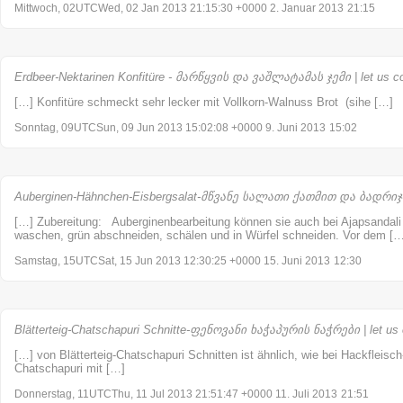
Mittwoch, 02UTCWed, 02 Jan 2013 21:15:30 +0000 2. Januar 2013
21:15
Erdbeer-Nektarinen Konfitüre - მარწყვის და ვაშლატამას ჯემი | let us c
[…] Konfitüre schmeckt sehr lecker mit Vollkorn-Walnuss Brot (sihe […]
Sonntag, 09UTCSun, 09 Jun 2013 15:02:08 +0000 9. Juni 2013
15:02
Auberginen-Hähnchen-Eisbergsalat-მწვანე სალათი ქათმით და ბადრიჯნი
[…] Zubereitung: Auberginenbearbeitung können sie auch bei Ajapsandali
waschen, grün abschneiden, schälen und in Würfel schneiden. Vor dem […
Samstag, 15UTCSat, 15 Jun 2013 12:30:25 +0000 15. Juni 2013
12:30
Blätterteig-Chatschapuri Schnitte-ფენოვანი ხაჭაპურის ნაჭრები | let us
[…] von Blätterteig-Chatschapuri Schnitten ist ähnlich, wie bei Hackfleisc
Chatschapuri mit […]
Donnerstag, 11UTCThu, 11 Jul 2013 21:51:47 +0000 11. Juli 2013
21:51