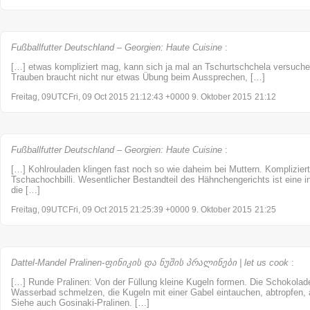
Fußballfutter Deutschland – Georgien: Haute Cuisine
:
[…] etwas kompliziert mag, kann sich ja mal an Tschurtschchela versuch
Trauben braucht nicht nur etwas Übung beim Aussprechen, […]
Freitag, 09UTCFri, 09 Oct 2015 21:12:43 +0000 9. Oktober 2015
21:12
Fußballfutter Deutschland – Georgien: Haute Cuisine
:
[…] Kohlrouladen klingen fast noch so wie daheim bei Muttern. Kompliziert
Tschachochbilli. Wesentlicher Bestandteil des Hähnchengerichts ist eine in
die […]
Freitag, 09UTCFri, 09 Oct 2015 21:25:39 +0000 9. Oktober 2015
21:25
Dattel-Mandel Pralinen-ფინიკის და ნუშის პრალინები | let us cook
:
[…] Runde Pralinen: Von der Füllung kleine Kugeln formen. Die Schokolade
Wasserbad schmelzen, die Kugeln mit einer Gabel eintauchen, abtropfen,
Siehe auch Gosinaki-Pralinen. […]