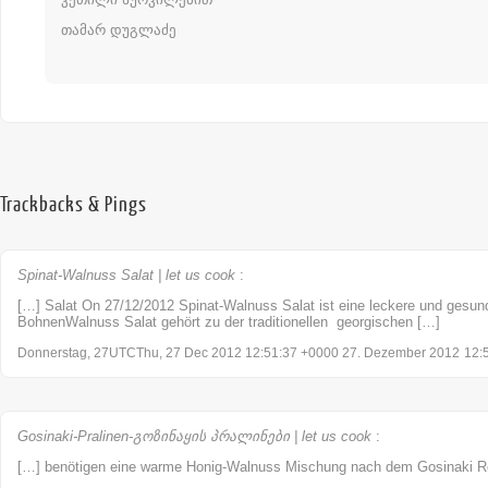
თამარ დუგლაძე
Trackbacks & Pings
Spinat-Walnuss Salat | let us cook
:
[…] Salat On 27/12/2012 Spinat-Walnuss Salat ist eine leckere und ges
BohnenWalnuss Salat gehört zu der traditionellen georgischen […]
Donnerstag, 27UTCThu, 27 Dec 2012 12:51:37 +0000 27. Dezember 2012
12:
Gosinaki-Pralinen-გოზინაყის პრალინები | let us cook
:
[…] benötigen eine warme Honig-Walnuss Mischung nach dem Gosinaki R