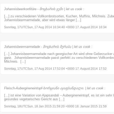
Johannisbeerkonfitüre - მოცხარის ჯემი | let us cook
:
[…] zu verschiedenen Vollkornbrotsorten, Kuchen, Muffins, Milchreis. Zuber
Johannisbeermarmelade, aber wird etwas länger […]
Sonntag, 17UTCSun, 17 Aug 2014 16:34:40 +0000 17. August 2014
16:34
Johannisbeermarmelade - მოცხარის მურაბა | let us cook
:
[…] Johannisbeermarmelade nach georgischer Art wird ohne Gelierzucker zu
ganz. Johannisbeermarmelade passt perfekt zu verschiedenen Vollkornbro
Milchreis. […]
Sonntag, 17UTCSun, 17 Aug 2014 17:52:04 +0000 17. August 2014
17:52
Fleisch-Aubergineneintopf-ხორციანი აჯაფსანდალი. | let us cook
:
[…] ist eine Variation von Ajapsandali – Aubergineneintopf, es ist ein sehr
gesundes vegetarisches Gericht aus […]
Sonntag, 18UTCSun, 18 Jan 2015 21:59:20 +0000 18. Januar 2015
21:59