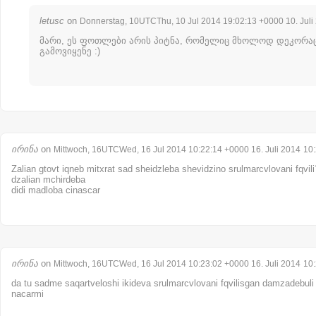
letusc
on
Donnerstag, 10UTCThu, 10 Jul 2014 19:02:13 +0000 10. Juli
მარი, ეს ფოთლები არის პიტნა, რომელიც მხოლოდ დეკორა
გამოვიყენე :)
ირინა
on
Mittwoch, 16UTCWed, 16 Jul 2014 10:22:14 +0000 16. Juli 2014
10
Zalian gtovt iqneb mitxrat sad sheidzleba shevidzino srulmarcvlovani fqvili? (
dzalian mchirdeba
didi madloba cinascar
ირინა
on
Mittwoch, 16UTCWed, 16 Jul 2014 10:23:02 +0000 16. Juli 2014
10
da tu sadme saqartveloshi ikideva srulmarcvlovani fqvilisgan damzadebuli
nacarmi