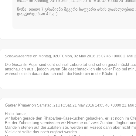
letusc
on
Sonntag, 24UTCSun, 24 Jan 2016 15:40:48 +0000 24. Janua
ნონა, თითო 7 გრამიანი შეკვრა საფუარი არის დაახლოებით 2 
დაგჭირდებათ 4 ჩკ :)
on
Schokoladenfee
Montag, 02UTCMon, 02 May 2016 15:07:45 +0000 2. Mai 
Die Gosaniki-Pops sind echt schnell zubereitet und sehen geschmückt auc
anschaulich aus , jedoch waren Sie geschmacklich ein voller Flop bei mir , 
wahrscheinlich daran das Ich nicht die Beste bin in der Küche ;).
Gunter Knauer
on
Samstag, 21UTCSat, 21 May 2016 14:05:46 +0000 21. Mai
Hallo Tamar,
wir haben gerade den Rhabarber-Käsekuchen gebacken, er ist noch im Of
Bei der Zubereitung vermissten wir Hinweise auf zwei Zutatan: Joghurt u
Mandeln stehen auf der Zutatenliste, werden im Rezept dann aber nicht m
Vielleicht sollte das noch ergänzt werden.