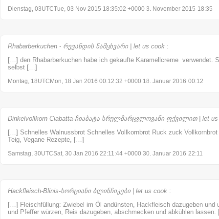
Dienstag, 03UTCTue, 03 Nov 2015 18:35:02 +0000 3. November 2015
18:35
Rhabarberkuchen - რევანდის ნამცხვარი | let us cook
:
[…] den Rhabarberkuchen habe ich gekaufte Karamellcreme verwendet. S
selbst […]
Montag, 18UTCMon, 18 Jan 2016 00:12:32 +0000 18. Januar 2016
00:12
Dinkelvollkorn Ciabatta-ჩიაბატა სრულმარცვლოვანი ფქვილით | let us
[…] Schnelles Walnussbrot Schnelles Vollkornbrot Ruck zuck Vollkornbrot C
Teig, Vegane Rezepte, […]
Samstag, 30UTCSat, 30 Jan 2016 22:11:44 +0000 30. Januar 2016
22:11
Hackfleisch-Blinis-ხორციანი ბლინჩიკები | let us cook
:
[…] Fleischfüllung: Zwiebel im Öl andünsten, Hackfleisch dazugeben und u
und Pfeffer würzen, Reis dazugeben, abschmecken und abkühlen lassen.