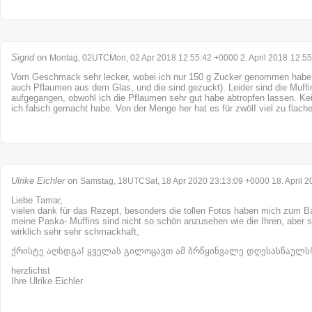
Sigrid
on
Montag, 02UTCMon, 02 Apr 2018 12:55:42 +0000 2. April 2018
12:55
Vom Geschmack sehr lecker, wobei ich nur 150 g Zucker genommen habe (
auch Pflaumen aus dem Glas, und die sind gezuckt). Leider sind die Muffi
aufgegangen, obwohl ich die Pflaumen sehr gut habe abtropfen lassen. K
ich falsch gemacht habe. Von der Menge her hat es für zwölf viel zu flache
Ulrike Eichler
on
Samstag, 18UTCSat, 18 Apr 2020 23:13:09 +0000 18. April 2
Liebe Tamar,
vielen dank für das Rezept, besonders die tollen Fotos haben mich zum B
meine Paska- Muffins sind nicht so schön anzusehen wie die Ihren, aber si
wirklich sehr sehr schmackhaft,
ქრისტე აღსდგა! ყველას გილოცავთ ამ ბრწყინვალე დღესასწაულს
herzlichst
Ihre Ulrike Eichler