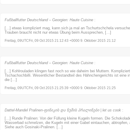
Fußballfutter Deutschland – Georgien: Haute Cuisine
:
[…] etwas kompliziert mag, kann sich ja mal an Tschurtschchela versuch
Trauben braucht nicht nur etwas Übung beim Aussprechen, […]
Freitag, 09UTCFri, 09 Oct 2015 21:12:43 +0000 9. Oktober 2015
21:12
Fußballfutter Deutschland – Georgien: Haute Cuisine
:
[…] Kohlrouladen klingen fast noch so wie daheim bei Muttern. Kompliziert
Tschachochbilli. Wesentlicher Bestandteil des Hähnchengerichts ist eine in
die […]
Freitag, 09UTCFri, 09 Oct 2015 21:25:39 +0000 9. Oktober 2015
21:25
Dattel-Mandel Pralinen-ფინიკის და ნუშის პრალინები | let us cook
:
[…] Runde Pralinen: Von der Füllung kleine Kugeln formen. Die Schokolade
Wasserbad schmelzen, die Kugeln mit einer Gabel eintauchen, abtropfen,
Siehe auch Gosinaki-Pralinen. […]