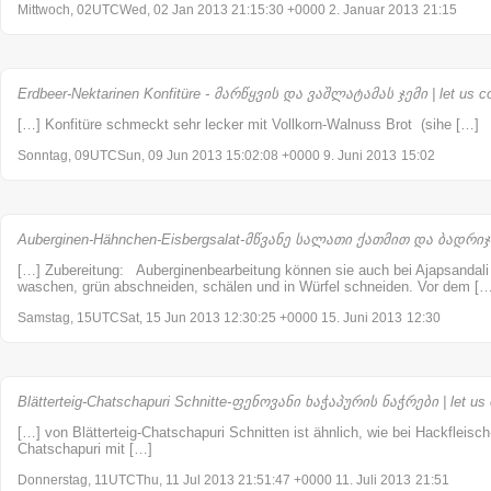
Mittwoch, 02UTCWed, 02 Jan 2013 21:15:30 +0000 2. Januar 2013
21:15
Erdbeer-Nektarinen Konfitüre - მარწყვის და ვაშლატამას ჯემი | let us c
[…] Konfitüre schmeckt sehr lecker mit Vollkorn-Walnuss Brot (sihe […]
Sonntag, 09UTCSun, 09 Jun 2013 15:02:08 +0000 9. Juni 2013
15:02
Auberginen-Hähnchen-Eisbergsalat-მწვანე სალათი ქათმით და ბადრიჯნი
[…] Zubereitung: Auberginenbearbeitung können sie auch bei Ajapsandali
waschen, grün abschneiden, schälen und in Würfel schneiden. Vor dem […
Samstag, 15UTCSat, 15 Jun 2013 12:30:25 +0000 15. Juni 2013
12:30
Blätterteig-Chatschapuri Schnitte-ფენოვანი ხაჭაპურის ნაჭრები | let us
[…] von Blätterteig-Chatschapuri Schnitten ist ähnlich, wie bei Hackfleisc
Chatschapuri mit […]
Donnerstag, 11UTCThu, 11 Jul 2013 21:51:47 +0000 11. Juli 2013
21:51