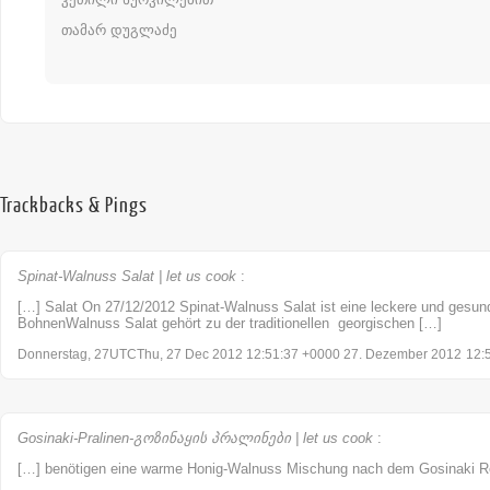
თამარ დუგლაძე
Trackbacks & Pings
Spinat-Walnuss Salat | let us cook
:
[…] Salat On 27/12/2012 Spinat-Walnuss Salat ist eine leckere und ges
BohnenWalnuss Salat gehört zu der traditionellen georgischen […]
Donnerstag, 27UTCThu, 27 Dec 2012 12:51:37 +0000 27. Dezember 2012
12:
Gosinaki-Pralinen-გოზინაყის პრალინები | let us cook
:
[…] benötigen eine warme Honig-Walnuss Mischung nach dem Gosinaki R