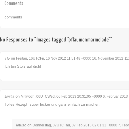
Comments
comments
No Responses to “Images tagged "pflaumenmarmelade"”
TG
on
Freitag, 16UTCFri, 16 Nov 2012 11:51:48 +0000 16. November 2012
11
Ich bin Stolz auf dich!
on
Emilia
Mittwoch, 06UTCWed, 06 Feb 2013 20:31:05 +0000 6. Februar 2013
Tolles Rezept, super lecker und ganz einfach zu machen.
letusc
on
Donnerstag, 07UTCThu, 07 Feb 2013 02:01:31 +0000 7. Feb