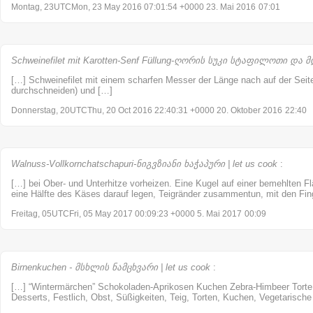
Montag, 23UTCMon, 23 May 2016 07:01:54 +0000 23. Mai 2016
07:01
Schweinefilet mit Karotten-Senf Füllung-ღორის სუკი სტაფილოთი და მდ
[…] Schweinefilet mit einem scharfen Messer der Länge nach auf der Seite
durchschneiden) und […]
Donnerstag, 20UTCThu, 20 Oct 2016 22:40:31 +0000 20. Oktober 2016
22:40
Walnuss-Vollkornchatschapuri-ნიგვზიანი ხაჭაპური | let us cook
:
[…] bei Ober- und Unterhitze vorheizen. Eine Kugel auf einer bemehlten Fl
eine Hälfte des Käses darauf legen, Teigränder zusammentun, mit den Fin
Freitag, 05UTCFri, 05 May 2017 00:09:23 +0000 5. Mai 2017
00:09
Birnenkuchen - მსხლის ნამცხვარი | let us cook
:
[…] “Wintermärchen” Schokoladen-Aprikosen Kuchen Zebra-Himbeer Torte 
Desserts, Festlich, Obst, Süßigkeiten, Teig, Torten, Kuchen, Vegetarische