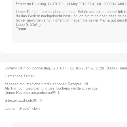
letusc
on
Dienstag, 14UTCTue, 14 May 2013 23:41:48 +0000 14. Mai 
Lieber Rafael, so eine Überraschung! Schön von dir zu hören! Ich f
du das Gericht nachgekocht hast und ich bin mir sicher, dass deine
lecker geworden sind. Hoffentlich haben die deiner Mama gut gesc
Liebe Grüße! :)
Tamar
on
Jochem Klein
Donnerstag, 02UTCThu, 02 Jan 2014 20:15:26 +0000 2. Janu
Gamarjoba Tamar,
dzaaaan didi madloba für die schönen Rezepte!!!!!!
Als Fan von Georgien und des Kochens werde ich einige
Deiner Rezepte ausprobieren!!!!!1
Gilocav axal cels!!!!!!!!
Jochem „Paolo“ Klein