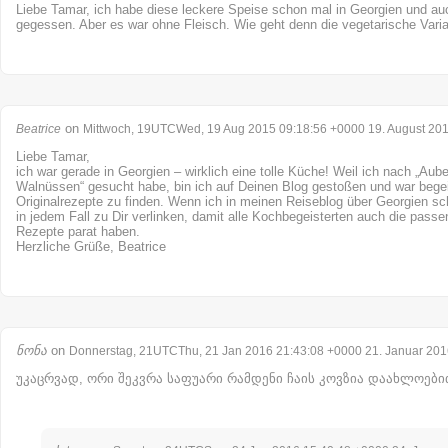
Liebe Tamar, ich habe diese leckere Speise schon mal in Georgien und au
gegessen. Aber es war ohne Fleisch. Wie geht denn die vegetarische Vari
on
Beatrice
Mittwoch, 19UTCWed, 19 Aug 2015 09:18:56 +0000 19. August 20
Liebe Tamar,
ich war gerade in Georgien – wirklich eine tolle Küche! Weil ich nach „Aub
Walnüssen“ gesucht habe, bin ich auf Deinen Blog gestoßen und war begeist
Originalrezepte zu finden. Wenn ich in meinen Reiseblog über Georgien sc
in jedem Fall zu Dir verlinken, damit alle Kochbegeisterten auch die pass
Rezepte parat haben.
Herzliche Grüße, Beatrice
ნონა
on
Donnerstag, 21UTCThu, 21 Jan 2016 21:43:08 +0000 21. Januar 201
უკაცრვად, ორი შეკვრა საფუარი რამდენი ჩაის კოვზია დაახლოები