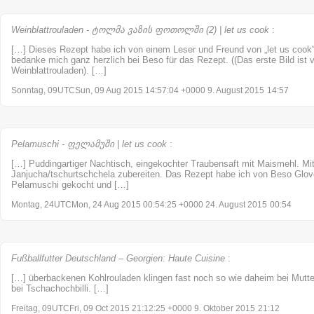
Weinblattrouladen - ტოლმა ვაზის ფოთოლში (2) | let us cook
:
[…] Dieses Rezept habe ich von einem Leser und Freund von „let us coo
bedanke mich ganz herzlich bei Beso für das Rezept. ((Das erste Bild is
Weinblattrouladen). […]
Sonntag, 09UTCSun, 09 Aug 2015 14:57:04 +0000 9. August 2015
14:57
Pelamuschi - ფელამუში | let us cook
:
[…] Puddingartiger Nachtisch, eingekochter Traubensaft mit Maismehl. M
Janjucha/tschurtschchela zubereiten. Das Rezept habe ich von Beso Glo
Pelamuschi gekocht und […]
Montag, 24UTCMon, 24 Aug 2015 00:54:25 +0000 24. August 2015
00:54
Fußballfutter Deutschland – Georgien: Haute Cuisine
:
[…] überbackenen Kohlrouladen klingen fast noch so wie daheim bei Mutter
bei Tschachochbilli. […]
Freitag, 09UTCFri, 09 Oct 2015 21:12:25 +0000 9. Oktober 2015
21:12