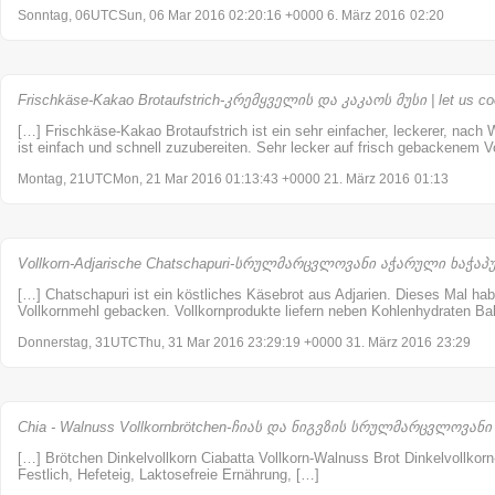
Sonntag, 06UTCSun, 06 Mar 2016 02:20:16 +0000 6. März 2016
02:20
Frischkäse-Kakao Brotaufstrich-კრემყველის და კაკაოს მუსი | let us c
[…] Frischkäse-Kakao Brotaufstrich ist ein sehr einfacher, leckerer, nach
ist einfach und schnell zuzubereiten. Sehr lecker auf frisch gebackenem V
Montag, 21UTCMon, 21 Mar 2016 01:13:43 +0000 21. März 2016
01:13
Vollkorn-Adjarische Chatschapuri-სრულმარცვლოვანი აჭარული ხაჭაპური
[…] Chatschapuri ist ein köstliches Käsebrot aus Adjarien. Dieses Mal hab
Vollkornmehl gebacken. Vollkornprodukte liefern neben Kohlenhydraten Bal
Donnerstag, 31UTCThu, 31 Mar 2016 23:29:19 +0000 31. März 2016
23:29
Chia - Walnuss Vollkornbrötchen-ჩიას და ნიგვზის სრულმარცვლოვანი პ
[…] Brötchen Dinkelvollkorn Ciabatta Vollkorn-Walnuss Brot Dinkelvollkorn
Festlich, Hefeteig, Laktosefreie Ernährung, […]