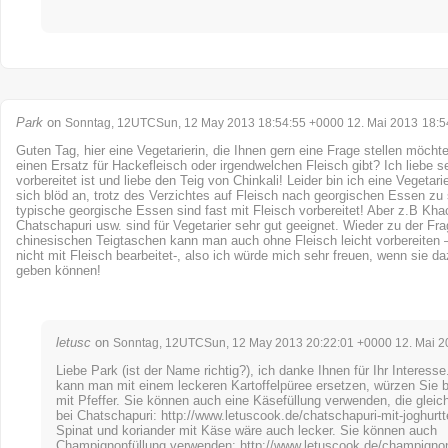
Park
on
Sonntag, 12UTCSun, 12 May 2013 18:54:55 +0000 12. Mai 2013
18:5
Guten Tag, hier eine Vegetarierin, die Ihnen gern eine Frage stellen möcht
einen Ersatz für Hackefleisch oder irgendwelchen Fleisch gibt? Ich liebe se
vorbereitet ist und liebe den Teig von Chinkali! Leider bin ich eine Vegetari
sich blöd an, trotz des Verzichtes auf Fleisch nach georgischen Essen zu
typische georgische Essen sind fast mit Fleisch vorbereitet! Aber z.B Kha
Chatschapuri usw. sind für Vegetarier sehr gut geeignet. Wieder zu der Fra
chinesischen Teigtaschen kann man auch ohne Fleisch leicht vorbereiten – 
nicht mit Fleisch bearbeitet-, also ich würde mich sehr freuen, wenn sie d
geben können!
letusc
on
Sonntag, 12UTCSun, 12 May 2013 20:22:01 +0000 12. Mai 2
Liebe Park (ist der Name richtig?), ich danke Ihnen für Ihr Interess
kann man mit einem leckeren Kartoffelpüree ersetzen, würzen Sie bi
mit Pfeffer. Sie können auch eine Käsefüllung verwenden, die gleic
bei Chatschapuri:
http://www.letuscook.de/chatschapuri-mit-joghurtt
Spinat und koriander mit Käse wäre auch lecker. Sie können auch
Champignonfüllung verwenden:
http://www.letuscook.de/champignon