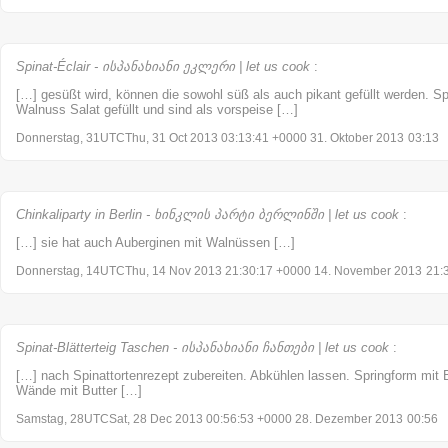
Spinat-Éclair - ისპანახიანი ეკლერი | let us cook
:
[…] gesüßt wird, können die sowohl süß als auch pikant gefüllt werden. Spi
Walnuss Salat gefüllt und sind als vorspeise […]
Donnerstag, 31UTCThu, 31 Oct 2013 03:13:41 +0000 31. Oktober 2013
03:13
Chinkaliparty in Berlin - ხინკლის პარტი ბერლინში | let us cook
:
[…] sie hat auch Auberginen mit Walnüssen […]
Donnerstag, 14UTCThu, 14 Nov 2013 21:30:17 +0000 14. November 2013
21:
Spinat-Blätterteig Taschen - ისპანახიანი ჩანთები | let us cook
:
[…] nach Spinattortenrezept zubereiten. Abkühlen lassen. Springform mit 
Wände mit Butter […]
Samstag, 28UTCSat, 28 Dec 2013 00:56:53 +0000 28. Dezember 2013
00:56