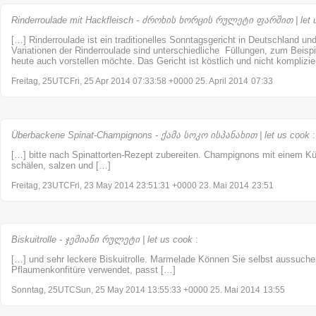
Rinderroulade mit Hackfleisch - ძროხის ხორცის რულეტი ფარშით | let 
[…] Rinderroulade ist ein traditionelles Sonntagsgericht in Deutschland un
Variationen der Rinderroulade sind unterschiedliche Füllungen, zum Beispi
heute auch vorstellen möchte. Das Gericht ist köstlich und nicht komplizi
Freitag, 25UTCFri, 25 Apr 2014 07:33:58 +0000 25. April 2014
07:33
Überbackene Spinat-Champignons - ქამა სოკო ისპანახით | let us cook
:
[…] bitte nach Spinattorten-Rezept zubereiten. Champignons mit einem K
schälen, salzen und […]
Freitag, 23UTCFri, 23 May 2014 23:51:31 +0000 23. Mai 2014
23:51
Biskuitrolle - ჯემიანი რულეტი | let us cook
:
[…] und sehr leckere Biskuitrolle. Marmelade Können Sie selbst aussuch
Pflaumenkonfitüre verwendet, passt […]
Sonntag, 25UTCSun, 25 May 2014 13:55:33 +0000 25. Mai 2014
13:55