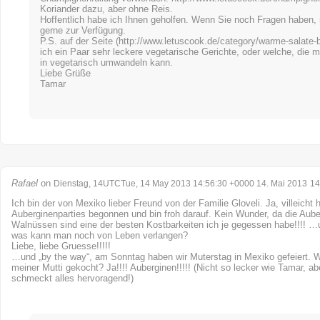
Koriander dazu, aber ohne Reis.
Hoffentlich habe ich Ihnen geholfen. Wenn Sie noch Fragen haben, 
gerne zur Verfügung.
P.S. auf der Seite (
http://www.letuscook.de/category/warme-salate-b
ich ein Paar sehr leckere vegetarische Gerichte, oder welche, die 
in vegetarisch umwandeln kann.
Liebe Grüße
Tamar
Rafael
on
Dienstag, 14UTCTue, 14 May 2013 14:56:30 +0000 14. Mai 2013
14
Ich bin der von Mexiko lieber Freund von der Familie Gloveli. Ja, villeicht 
Auberginenparties begonnen und bin froh darauf. Kein Wunder, da die Aube
Walnüssen sind eine der besten Kostbarkeiten ich je gegessen habe!!!! …
was kann man noch von Leben verlangen?
Liebe, liebe Gruesse!!!!!
…und „by the way“, am Sonntag haben wir Muterstag in Mexiko gefeiert. 
meiner Mutti gekocht? Ja!!!! Auberginen!!!!! (Nicht so lecker wie Tamar, ab
schmeckt alles hervoragend!)