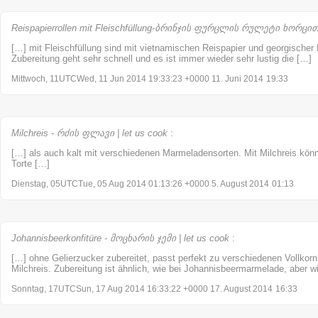
Reispapierrollen mit Fleischfüllung-ბრინჯის ფურცლის რულეტი ხორცით |
[…] mit Fleischfüllung sind mit vietnamischen Reispapier und georgischer F
Zubereitung geht sehr schnell und es ist immer wieder sehr lustig die […]
Mittwoch, 11UTCWed, 11 Jun 2014 19:33:23 +0000 11. Juni 2014
19:33
Milchreis - რძის ფლავი | let us cook
:
[…] als auch kalt mit verschiedenen Marmeladensorten. Mit Milchreis könn
Torte […]
Dienstag, 05UTCTue, 05 Aug 2014 01:13:26 +0000 5. August 2014
01:13
Johannisbeerkonfitüre - მოცხარის ჯემი | let us cook
:
[…] ohne Gelierzucker zubereitet, passt perfekt zu verschiedenen Vollkorn
Milchreis. Zubereitung ist ähnlich, wie bei Johannisbeermarmelade, aber w
Sonntag, 17UTCSun, 17 Aug 2014 16:33:22 +0000 17. August 2014
16:33