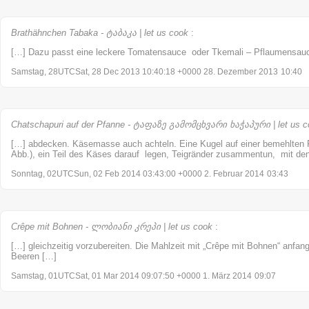
Brathähnchen Tabaka - ტაბაკა | let us cook
:
[…] Dazu passt eine leckere Tomatensauce oder Tkemali – Pflaumensau
Samstag, 28UTCSat, 28 Dec 2013 10:40:18 +0000 28. Dezember 2013
10:40
Chatschapuri auf der Pfanne - ტაფაზე გამომცხვარი ხაჭაპური | let us c
[…] abdecken. Käsemasse auch achteln. Eine Kugel auf einer bemehlten F
Abb.), ein Teil des Käses darauf legen, Teigränder zusammentun, mit den
Sonntag, 02UTCSun, 02 Feb 2014 03:43:00 +0000 2. Februar 2014
03:43
Crêpe mit Bohnen - ლობიანი კრეპი | let us cook
:
[…] gleichzeitig vorzubereiten. Die Mahlzeit mit „Crêpe mit Bohnen“ anfa
Beeren […]
Samstag, 01UTCSat, 01 Mar 2014 09:07:50 +0000 1. März 2014
09:07