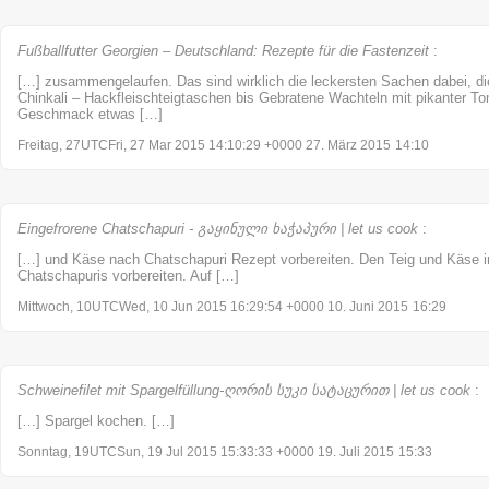
Fußballfutter Georgien – Deutschland: Rezepte für die Fastenzeit
:
[…] zusammengelaufen. Das sind wirklich die leckersten Sachen dabei, di
Chinkali – Hackfleischteigtaschen bis Gebratene Wachteln mit pikanter To
Geschmack etwas […]
Freitag, 27UTCFri, 27 Mar 2015 14:10:29 +0000 27. März 2015
14:10
Eingefrorene Chatschapuri - გაყინული ხაჭაპური | let us cook
:
[…] und Käse nach Chatschapuri Rezept vorbereiten. Den Teig und Käse in
Chatschapuris vorbereiten. Auf […]
Mittwoch, 10UTCWed, 10 Jun 2015 16:29:54 +0000 10. Juni 2015
16:29
Schweinefilet mit Spargelfüllung-ღორის სუკი სატაცურით | let us cook
:
[…] Spargel kochen. […]
Sonntag, 19UTCSun, 19 Jul 2015 15:33:33 +0000 19. Juli 2015
15:33