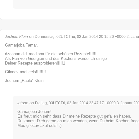
on
Jochem Klein
Donnerstag, 02UTCThu, 02 Jan 2014 20:15:26 +0000 2. Janu
Gamarjoba Tamar,
dzaaaan didi madloba für die schönen Rezepte!!!!!!
Als Fan von Georgien und des Kochens werde ich einige
Deiner Rezepte ausprobieren!!!!!1
Gilocav axal cels!!!!!!!!
Jochem „Paolo“ Klein
letusc
on
Freitag, 03UTCFri, 03 Jan 2014 23:47:17 +0000 3. Januar 20
Gamarjoba Johem!
Es freut mich sehr, dass Dir meine Rezepte gut gefallen haben.
Du kannst Dich gerne an mich wenden, wenn Du beim Kochen frage
Mec gilocav axal cels! :)