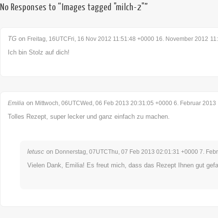
No Responses to “Images tagged "milch-2"”
TG
on
Freitag, 16UTCFri, 16 Nov 2012 11:51:48 +0000 16. November 2012
11
Ich bin Stolz auf dich!
on
Emilia
Mittwoch, 06UTCWed, 06 Feb 2013 20:31:05 +0000 6. Februar 2013
Tolles Rezept, super lecker und ganz einfach zu machen.
letusc
on
Donnerstag, 07UTCThu, 07 Feb 2013 02:01:31 +0000 7. Feb
Vielen Dank, Emilia! Es freut mich, dass das Rezept Ihnen gut gefal