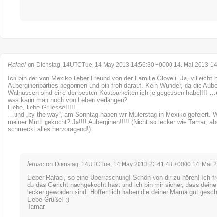
Rafael
on
Dienstag, 14UTCTue, 14 May 2013 14:56:30 +0000 14. Mai 2013
14
Ich bin der von Mexiko lieber Freund von der Familie Gloveli. Ja, villeicht 
Auberginenparties begonnen und bin froh darauf. Kein Wunder, da die Aube
Walnüssen sind eine der besten Kostbarkeiten ich je gegessen habe!!!! …
was kann man noch von Leben verlangen?
Liebe, liebe Gruesse!!!!!
…und „by the way“, am Sonntag haben wir Muterstag in Mexiko gefeiert. 
meiner Mutti gekocht? Ja!!!! Auberginen!!!!! (Nicht so lecker wie Tamar, ab
schmeckt alles hervoragend!)
letusc
on
Dienstag, 14UTCTue, 14 May 2013 23:41:48 +0000 14. Mai 
Lieber Rafael, so eine Überraschung! Schön von dir zu hören! Ich f
du das Gericht nachgekocht hast und ich bin mir sicher, dass deine
lecker geworden sind. Hoffentlich haben die deiner Mama gut gesc
Liebe Grüße! :)
Tamar