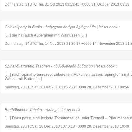
Donnerstag, 31UTCThu, 31 Oct 2013 03:13:41 +0000 31. Oktober 2013
03:13
Chinkaliparty in Berlin - ხინკლის პარტი ბერლინში | let us cook
:
[…] sie hat auch Auberginen mit Walnüssen […]
Donnerstag, 14UTCThu, 14 Nov 2013 21:30:17 +0000 14. November 2013
21:
Spinat-Blätterteig Taschen - ისპანახიანი ჩანთები | let us cook
:
[…] nach Spinattortenrezept zubereiten. Abkühlen lassen. Springform mit 
Wände mit Butter […]
Samstag, 28UTCSat, 28 Dec 2013 00:56:53 +0000 28. Dezember 2013
00:56
Brathähnchen Tabaka - ტაბაკა | let us cook
:
[…] Dazu passt eine leckere Tomatensauce oder Tkemali – Pflaumensau
Samstag, 28UTCSat, 28 Dec 2013 10:40:18 +0000 28. Dezember 2013
10:40