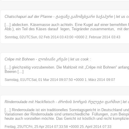
Chatschapuri auf der Pfanne - ტაფაზე გამომცხვარი ხაჭაპური | let us c
[…] abdecken. Käsemasse auch achteln. Eine Kugel auf einer bemehlten F
Abb.), ein Teil des Käses darauf legen, Teigränder zusammentun, mit den
Sonntag, 02UTCSun, 02 Feb 2014 03:43:00 +0000 2. Februar 2014
03:43
Crêpe mit Bohnen - ლობიანი კრეპი | let us cook
:
[…] gleichzeitig vorzubereiten. Die Mahlzeit mit „Crêpe mit Bohnen“ anfa
Beeren […]
Samstag, 01UTCSat, 01 Mar 2014 09:07:50 +0000 1. März 2014
09:07
Rinderroulade mit Hackfleisch - ძროხის ხორცის რულეტი ფარშით | let 
[…] Rinderroulade ist ein traditionelles Sonntagsgericht in Deutschland un
Variationen der Rinderroulade sind unterschiedliche Füllungen, zum Beispi
heute auch vorstellen möchte. Das Gericht ist köstlich und nicht komplizi
Freitag, 25UTCFri, 25 Apr 2014 07:33:58 +0000 25. April 2014
07:33