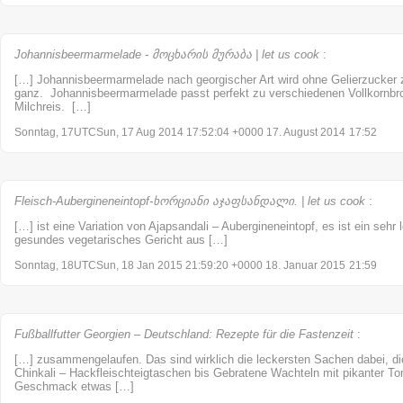
Johannisbeermarmelade - მოცხარის მურაბა | let us cook
:
[…] Johannisbeermarmelade nach georgischer Art wird ohne Gelierzucker zu
ganz. Johannisbeermarmelade passt perfekt zu verschiedenen Vollkornbro
Milchreis. […]
Sonntag, 17UTCSun, 17 Aug 2014 17:52:04 +0000 17. August 2014
17:52
Fleisch-Aubergineneintopf-ხორციანი აჯაფსანდალი. | let us cook
:
[…] ist eine Variation von Ajapsandali – Aubergineneintopf, es ist ein sehr
gesundes vegetarisches Gericht aus […]
Sonntag, 18UTCSun, 18 Jan 2015 21:59:20 +0000 18. Januar 2015
21:59
Fußballfutter Georgien – Deutschland: Rezepte für die Fastenzeit
:
[…] zusammengelaufen. Das sind wirklich die leckersten Sachen dabei, di
Chinkali – Hackfleischteigtaschen bis Gebratene Wachteln mit pikanter To
Geschmack etwas […]