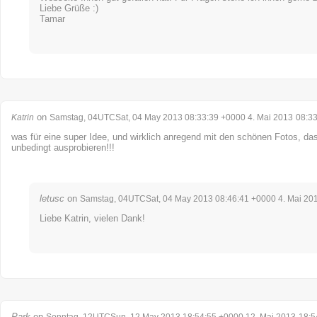
Liebe Grüße :)
Tamar
on
Katrin
Samstag, 04UTCSat, 04 May 2013 08:33:39 +0000 4. Mai 2013
08:3
was für eine super Idee, und wirklich anregend mit den schönen Fotos, da
unbedingt ausprobieren!!!
letusc
on
Samstag, 04UTCSat, 04 May 2013 08:46:41 +0000 4. Mai 20
Liebe Katrin, vielen Dank!
Park
on
Sonntag, 12UTCSun, 12 May 2013 18:54:55 +0000 12. Mai 2013
18:5