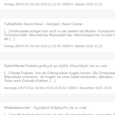
Freitag, 09UTCFri, 09 Oct 2015 21:12:43 +0000 9. Oktober 2015
21:12
Fußballfutter Deutschland – Georgien: Haute Cuisine
:
[…] Kohlrouladen klingen fast noch so wie daheim bei Muttern. Kompliziert
Tschachochbilli. Wesentlicher Bestandteil des Hähnchengerichts ist eine in
die […]
Freitag, 09UTCFri, 09 Oct 2015 21:25:39 +0000 9. Oktober 2015
21:25
Dattel-Mandel Pralinen-ფინიკის და ნუშის პრალინები | let us cook
:
[…] Runde Pralinen: Von der Füllung kleine Kugeln formen. Die Schokolade
Wasserbad schmelzen, die Kugeln mit einer Gabel eintauchen, abtropfen,
Siehe auch Gosinaki-Pralinen. […]
Dienstag, 03UTCTue, 03 Nov 2015 18:35:02 +0000 3. November 2015
18:35
Rhabarberkuchen - რევანდის ნამცხვარი | let us cook
:
[…] den Rhabarberkuchen habe ich gekaufte Karamellcreme verwendet. S