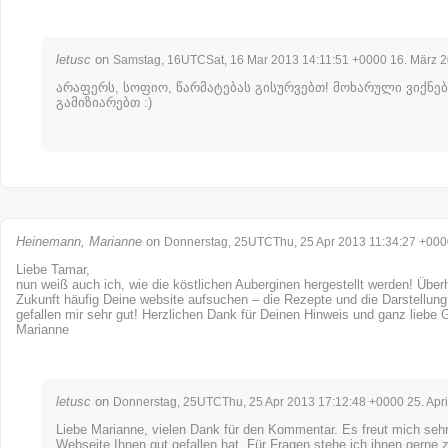
letusc
on
Samstag, 16UTCSat, 16 Mar 2013 14:11:51 +0000 16. März 
არაფერს, სოფიო, წარმატებას გისურვებთ! მოხარული ვიქნებ
გამიზიარებთ :)
Heinemann, Marianne
on
Donnerstag, 25UTCThu, 25 Apr 2013 11:34:27 +0000
Liebe Tamar,
nun weiß auch ich, wie die köstlichen Auberginen hergestellt werden! Über
Zukunft häufig Deine website aufsuchen – die Rezepte und die Darstellung
gefallen mir sehr gut! Herzlichen Dank für Deinen Hinweis und ganz liebe 
Marianne
letusc
on
Donnerstag, 25UTCThu, 25 Apr 2013 17:12:48 +0000 25. Apri
Liebe Marianne, vielen Dank für den Kommentar. Es freut mich sehr
Webseite Ihnen gut gefallen hat. Für Fragen stehe ich ihnen gerne 