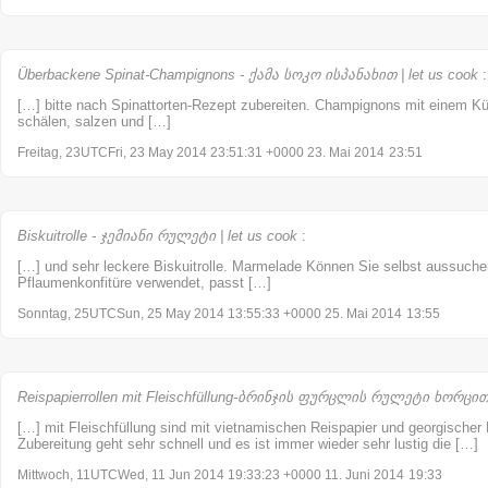
Überbackene Spinat-Champignons - ქამა სოკო ისპანახით | let us cook
:
[…] bitte nach Spinattorten-Rezept zubereiten. Champignons mit einem K
schälen, salzen und […]
Freitag, 23UTCFri, 23 May 2014 23:51:31 +0000 23. Mai 2014
23:51
Biskuitrolle - ჯემიანი რულეტი | let us cook
:
[…] und sehr leckere Biskuitrolle. Marmelade Können Sie selbst aussuch
Pflaumenkonfitüre verwendet, passt […]
Sonntag, 25UTCSun, 25 May 2014 13:55:33 +0000 25. Mai 2014
13:55
Reispapierrollen mit Fleischfüllung-ბრინჯის ფურცლის რულეტი ხორცით |
[…] mit Fleischfüllung sind mit vietnamischen Reispapier und georgischer F
Zubereitung geht sehr schnell und es ist immer wieder sehr lustig die […]
Mittwoch, 11UTCWed, 11 Jun 2014 19:33:23 +0000 11. Juni 2014
19:33