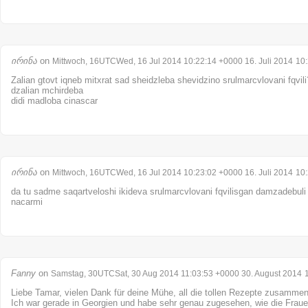
ირინა
on
Mittwoch, 16UTCWed, 16 Jul 2014 10:22:14 +0000 16. Juli 2014
10
Zalian gtovt iqneb mitxrat sad sheidzleba shevidzino srulmarcvlovani fqvili? (
dzalian mchirdeba
didi madloba cinascar
ირინა
on
Mittwoch, 16UTCWed, 16 Jul 2014 10:23:02 +0000 16. Juli 2014
10
da tu sadme saqartveloshi ikideva srulmarcvlovani fqvilisgan damzadebuli
nacarmi
Fanny
on
Samstag, 30UTCSat, 30 Aug 2014 11:03:53 +0000 30. August 2014
Liebe Tamar, vielen Dank für deine Mühe, all die tollen Rezepte zusammen
Ich war gerade in Georgien und habe sehr genau zugesehen, wie die Frau