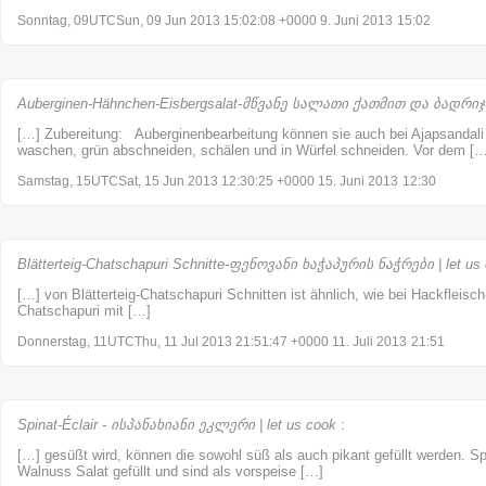
Sonntag, 09UTCSun, 09 Jun 2013 15:02:08 +0000 9. Juni 2013
15:02
Auberginen-Hähnchen-Eisbergsalat-მწვანე სალათი ქათმით და ბადრიჯნი
[…] Zubereitung: Auberginenbearbeitung können sie auch bei Ajapsandali
waschen, grün abschneiden, schälen und in Würfel schneiden. Vor dem […
Samstag, 15UTCSat, 15 Jun 2013 12:30:25 +0000 15. Juni 2013
12:30
Blätterteig-Chatschapuri Schnitte-ფენოვანი ხაჭაპურის ნაჭრები | let us
[…] von Blätterteig-Chatschapuri Schnitten ist ähnlich, wie bei Hackfleisc
Chatschapuri mit […]
Donnerstag, 11UTCThu, 11 Jul 2013 21:51:47 +0000 11. Juli 2013
21:51
Spinat-Éclair - ისპანახიანი ეკლერი | let us cook
:
[…] gesüßt wird, können die sowohl süß als auch pikant gefüllt werden. Spi
Walnuss Salat gefüllt und sind als vorspeise […]