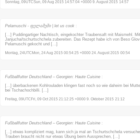
Sonntag, 09UTCSun, 09 Aug 2015 14:57:04 +0000 9. August 2015
14:57
Pelamuschi - ფელამუში | let us cook
:
[…] Puddingartiger Nachtisch, eingekochter Traubensaft mit Maismehl. M
Janjucha/tschurtschchela zubereiten. Das Rezept habe ich von Beso Glo
Pelamuschi gekocht und […]
Montag, 24UTCMon, 24 Aug 2015 00:54:25 +0000 24. August 2015
00:54
Fußballfutter Deutschland – Georgien: Haute Cuisine
:
[…] überbackenen Kohlrouladen klingen fast noch so wie daheim bei Mutter
bei Tschachochbilli. […]
Freitag, 09UTCFri, 09 Oct 2015 21:12:25 +0000 9. Oktober 2015
21:12
Fußballfutter Deutschland – Georgien: Haute Cuisine
:
[…] etwas kompliziert mag, kann sich ja mal an Tschurtschchela versuch
Trauben braucht nicht nur etwas Übung beim Aussprechen, […]