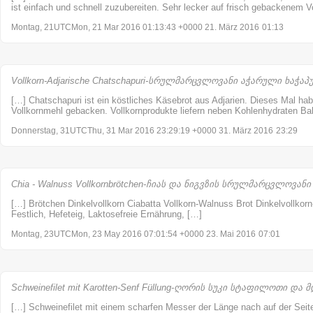
ist einfach und schnell zuzubereiten. Sehr lecker auf frisch gebackenem V
Montag, 21UTCMon, 21 Mar 2016 01:13:43 +0000 21. März 2016
01:13
Vollkorn-Adjarische Chatschapuri-სრულმარცვლოვანი აჭარული ხაჭაპური
[…] Chatschapuri ist ein köstliches Käsebrot aus Adjarien. Dieses Mal hab
Vollkornmehl gebacken. Vollkornprodukte liefern neben Kohlenhydraten Bal
Donnerstag, 31UTCThu, 31 Mar 2016 23:29:19 +0000 31. März 2016
23:29
Chia - Walnuss Vollkornbrötchen-ჩიას და ნიგვზის სრულმარცვლოვანი პ
[…] Brötchen Dinkelvollkorn Ciabatta Vollkorn-Walnuss Brot Dinkelvollkorn
Festlich, Hefeteig, Laktosefreie Ernährung, […]
Montag, 23UTCMon, 23 May 2016 07:01:54 +0000 23. Mai 2016
07:01
Schweinefilet mit Karotten-Senf Füllung-ღორის სუკი სტაფილოთი და მდ
[…] Schweinefilet mit einem scharfen Messer der Länge nach auf der Seite