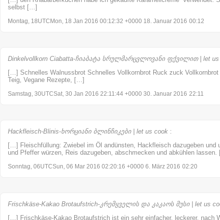
selbst […]
Montag, 18UTCMon, 18 Jan 2016 00:12:32 +0000 18. Januar 2016
00:12
Dinkelvollkorn Ciabatta-ჩიაბატა სრულმარცვლოვანი ფქვილით | let us
[…] Schnelles Walnussbrot Schnelles Vollkornbrot Ruck zuck Vollkornbrot C
Teig, Vegane Rezepte, […]
Samstag, 30UTCSat, 30 Jan 2016 22:11:44 +0000 30. Januar 2016
22:11
Hackfleisch-Blinis-ხორციანი ბლინჩიკები | let us cook
:
[…] Fleischfüllung: Zwiebel im Öl andünsten, Hackfleisch dazugeben und u
und Pfeffer würzen, Reis dazugeben, abschmecken und abkühlen lassen.
Sonntag, 06UTCSun, 06 Mar 2016 02:20:16 +0000 6. März 2016
02:20
Frischkäse-Kakao Brotaufstrich-კრემყველის და კაკაოს მუსი | let us c
[…] Frischkäse-Kakao Brotaufstrich ist ein sehr einfacher, leckerer, nach