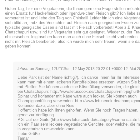
Guten Tag, hier eine Vegetarierin, die Ihnen gern eine Frage stellen möcht
einen Ersatz für Hackefleisch oder irgendwelchen Fleisch gibt? Ich liebe se
vorbereitet ist und liebe den Teig von Chinkali! Leider bin ich eine Vegetari
sich blöd an, trotz des Verzichtes auf Fleisch nach georgischen Essen zu
typische georgische Essen sind fast mit Fleisch vorbereitet! Aber z.B Kha
Chatschapuri usw. sind für Vegetarier sehr gut geeignet. Wieder zu der Fra
chinesischen Teigtaschen kann man auch ohne Fleisch leicht vorbereiten – 
nicht mit Fleisch bearbeitet-, also ich würde mich sehr freuen, wenn sie d
geben können!
letusc
on
Sonntag, 12UTCSun, 12 May 2013 20:22:01 +0000 12. Mai 2
Liebe Park (ist der Name richtig?), ich danke Ihnen für Ihr Interess
kann man mit einem leckeren Kartoffelpüree ersetzen, würzen Sie bi
mit Pfeffer. Sie können auch eine Käsefüllung verwenden, die gleic
bei Chatschapuri:
http://www.letuscook.de/chatschapuri-mit-joghurtt
Spinat und koriander mit Käse wäre auch lecker. Sie können auch
Champignonfüllung verwenden:
http://www.letuscook.de/champignon
Koriander dazu, aber ohne Reis.
Hoffentlich habe ich Ihnen geholfen. Wenn Sie noch Fragen haben, 
gerne zur Verfügung.
P.S. auf der Seite (
http://www.letuscook.de/category/warme-salate-b
ich ein Paar sehr leckere vegetarische Gerichte, oder welche, die 
in vegetarisch umwandeln kann.
Liebe Grüße
Tamar