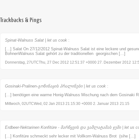
Trackbacks & Pings
Spinat-Walnuss Salat | let us cook
:
[…] Salat On 27/12/2012 Spinat-Walnuss Salat ist eine leckere und ges
BohnenWalnuss Salat gehört zu der traditionellen georgischen […]
Donnerstag, 27UTCThu, 27 Dec 2012 12:51:37 +0000 27. Dezember 2012
12:
Gosinaki-Pralinen-გოზინაყის პრალინები | let us cook
:
[…] benötigen eine warme Honig-Walnuss Mischung nach dem Gosinaki R
Mittwoch, 02UTCWed, 02 Jan 2013 21:15:30 +0000 2. Januar 2013
21:15
Erdbeer-Nektarinen Konfitüre - მარწყვის და ვაშლატამას ჯემი | let us c
[…] Konfitüre schmeckt sehr lecker mit Vollkorn-Walnuss Brot (sihe […]