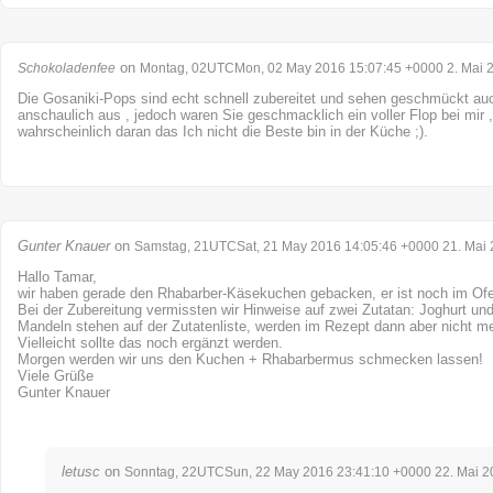
on
Schokoladenfee
Montag, 02UTCMon, 02 May 2016 15:07:45 +0000 2. Mai 
Die Gosaniki-Pops sind echt schnell zubereitet und sehen geschmückt auc
anschaulich aus , jedoch waren Sie geschmacklich ein voller Flop bei mir , 
wahrscheinlich daran das Ich nicht die Beste bin in der Küche ;).
Gunter Knauer
on
Samstag, 21UTCSat, 21 May 2016 14:05:46 +0000 21. Mai
Hallo Tamar,
wir haben gerade den Rhabarber-Käsekuchen gebacken, er ist noch im Of
Bei der Zubereitung vermissten wir Hinweise auf zwei Zutatan: Joghurt u
Mandeln stehen auf der Zutatenliste, werden im Rezept dann aber nicht m
Vielleicht sollte das noch ergänzt werden.
Morgen werden wir uns den Kuchen + Rhabarbermus schmecken lassen!
Viele Grüße
Gunter Knauer
letusc
on
Sonntag, 22UTCSun, 22 May 2016 23:41:10 +0000 22. Mai 2