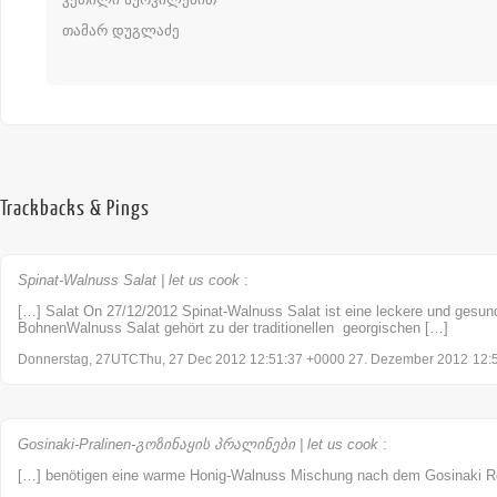
თამარ დუგლაძე
Trackbacks & Pings
Spinat-Walnuss Salat | let us cook
:
[…] Salat On 27/12/2012 Spinat-Walnuss Salat ist eine leckere und ges
BohnenWalnuss Salat gehört zu der traditionellen georgischen […]
Donnerstag, 27UTCThu, 27 Dec 2012 12:51:37 +0000 27. Dezember 2012
12:
Gosinaki-Pralinen-გოზინაყის პრალინები | let us cook
:
[…] benötigen eine warme Honig-Walnuss Mischung nach dem Gosinaki R