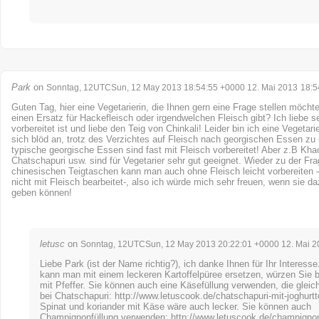
Park
on
Sonntag, 12UTCSun, 12 May 2013 18:54:55 +0000 12. Mai 2013
18:5
Guten Tag, hier eine Vegetarierin, die Ihnen gern eine Frage stellen möcht
einen Ersatz für Hackefleisch oder irgendwelchen Fleisch gibt? Ich liebe se
vorbereitet ist und liebe den Teig von Chinkali! Leider bin ich eine Vegetari
sich blöd an, trotz des Verzichtes auf Fleisch nach georgischen Essen zu
typische georgische Essen sind fast mit Fleisch vorbereitet! Aber z.B Kha
Chatschapuri usw. sind für Vegetarier sehr gut geeignet. Wieder zu der Fra
chinesischen Teigtaschen kann man auch ohne Fleisch leicht vorbereiten – 
nicht mit Fleisch bearbeitet-, also ich würde mich sehr freuen, wenn sie d
geben können!
letusc
on
Sonntag, 12UTCSun, 12 May 2013 20:22:01 +0000 12. Mai 2
Liebe Park (ist der Name richtig?), ich danke Ihnen für Ihr Interess
kann man mit einem leckeren Kartoffelpüree ersetzen, würzen Sie bi
mit Pfeffer. Sie können auch eine Käsefüllung verwenden, die gleic
bei Chatschapuri:
http://www.letuscook.de/chatschapuri-mit-joghurtt
Spinat und koriander mit Käse wäre auch lecker. Sie können auch
Champignonfüllung verwenden:
http://www.letuscook.de/champignon