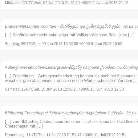
Mittwoch, 02UTCWed, 02 Jan 2013 21:15:30 +0000 2. Januar 2013
21:15
Erdbeer-Nektarinen Konfitüre - მარწყვის და ვაშლატამას ჯემი | let us c
[…] Konfitüre schmeckt sehr lecker mit Vollkorn-Walnuss Brot (sihe […]
Sonntag, 09UTCSun, 09 Jun 2013 15:02:08 +0000 9. Juni 2013
15:02
Auberginen-Hähnchen-Eisbergsalat-მწვანე სალათი ქათმით და ბადრიჯნი
[…] Zubereitung: Auberginenbearbeitung können sie auch bei Ajapsandali
waschen, grün abschneiden, schälen und in Würfel schneiden. Vor dem […
Samstag, 15UTCSat, 15 Jun 2013 12:30:25 +0000 15. Juni 2013
12:30
Blätterteig-Chatschapuri Schnitte-ფენოვანი ხაჭაპურის ნაჭრები | let us
[…] von Blätterteig-Chatschapuri Schnitten ist ähnlich, wie bei Hackfleisc
Chatschapuri mit […]
Donnerstag, 11UTCThu, 11 Jul 2013 21:51:47 +0000 11. Juli 2013
21:51