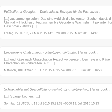
Fußballfutter Georgien – Deutschland: Rezepte für die Fastenzeit
:
[…] zusammengelaufen. Das sind wirklich die leckersten Sachen dabei, di
Chinkali – Hackfleischteigtaschen bis Gebratene Wachteln mit pikanter To
Geschmack etwas […]
Freitag, 27UTCFri, 27 Mar 2015 14:10:29 +0000 27. März 2015
14:10
Eingefrorene Chatschapuri - გაყინული ხაჭაპური | let us cook
:
[…] und Käse nach Chatschapuri Rezept vorbereiten. Den Teig und Käse in
Chatschapuris vorbereiten. Auf […]
Mittwoch, 10UTCWed, 10 Jun 2015 16:29:54 +0000 10. Juni 2015
16:29
Schweinefilet mit Spargelfüllung-ღორის სუკი სატაცურით | let us cook
:
[…] Spargel kochen. […]
Sonntag, 19UTCSun, 19 Jul 2015 15:33:33 +0000 19. Juli 2015
15:33