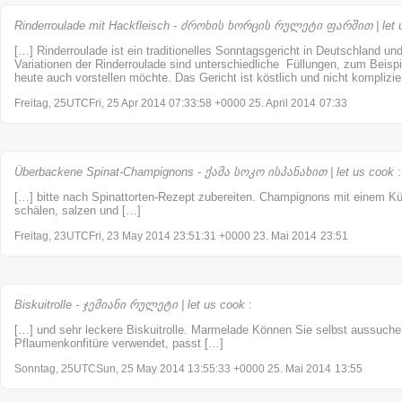
Rinderroulade mit Hackfleisch - ძროხის ხორცის რულეტი ფარშით | let 
[…] Rinderroulade ist ein traditionelles Sonntagsgericht in Deutschland un
Variationen der Rinderroulade sind unterschiedliche Füllungen, zum Beispi
heute auch vorstellen möchte. Das Gericht ist köstlich und nicht komplizi
Freitag, 25UTCFri, 25 Apr 2014 07:33:58 +0000 25. April 2014
07:33
Überbackene Spinat-Champignons - ქამა სოკო ისპანახით | let us cook
:
[…] bitte nach Spinattorten-Rezept zubereiten. Champignons mit einem K
schälen, salzen und […]
Freitag, 23UTCFri, 23 May 2014 23:51:31 +0000 23. Mai 2014
23:51
Biskuitrolle - ჯემიანი რულეტი | let us cook
:
[…] und sehr leckere Biskuitrolle. Marmelade Können Sie selbst aussuch
Pflaumenkonfitüre verwendet, passt […]
Sonntag, 25UTCSun, 25 May 2014 13:55:33 +0000 25. Mai 2014
13:55