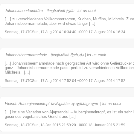
Johannisbeerkonfitüre - მოცხარის ჯემი | let us cook
:
[…] zu verschiedenen Vollkornbrotsorten, Kuchen, Muffins, Milchreis. Zuber
Johannisbeermarmelade, aber wird etwas länger […]
Sonntag, 17UTCSun, 17 Aug 2014 16:34:40 +0000 17. August 2014
16:34
Johannisbeermarmelade - მოცხარის მურაბა | let us cook
:
[…] Johannisbeermarmelade nach georgischer Art wird ohne Gelierzucker zu
ganz. Johannisbeermarmelade passt perfekt zu verschiedenen Vollkornbro
Milchreis. […]
Sonntag, 17UTCSun, 17 Aug 2014 17:52:04 +0000 17. August 2014
17:52
Fleisch-Aubergineneintopf-ხორციანი აჯაფსანდალი. | let us cook
:
[…] ist eine Variation von Ajapsandali – Aubergineneintopf, es ist ein sehr
gesundes vegetarisches Gericht aus […]
Sonntag, 18UTCSun, 18 Jan 2015 21:59:20 +0000 18. Januar 2015
21:59