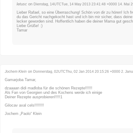
letusc
on
Dienstag, 14UTCTue, 14 May 2013 23:41:48 +0000 14. Mai 
Lieber Rafael, so eine Überraschung! Schön von dir zu hören! Ich f
du das Gericht nachgekocht hast und ich bin mir sicher, dass deine
lecker geworden sind. Hoffentlich haben die deiner Mama gut gesc
Liebe Grüße! :)
Tamar
on
Jochem Klein
Donnerstag, 02UTCThu, 02 Jan 2014 20:15:26 +0000 2. Janu
Gamarjoba Tamar,
dzaaaan didi madloba für die schönen Rezepte!!!!!!
Als Fan von Georgien und des Kochens werde ich einige
Deiner Rezepte ausprobieren!!!!!1
Gilocav axal cels!!!!!!!!
Jochem „Paolo“ Klein