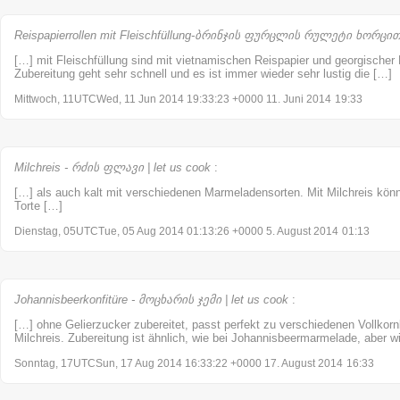
Reispapierrollen mit Fleischfüllung-ბრინჯის ფურცლის რულეტი ხორცით |
[…] mit Fleischfüllung sind mit vietnamischen Reispapier und georgischer F
Zubereitung geht sehr schnell und es ist immer wieder sehr lustig die […]
Mittwoch, 11UTCWed, 11 Jun 2014 19:33:23 +0000 11. Juni 2014
19:33
Milchreis - რძის ფლავი | let us cook
:
[…] als auch kalt mit verschiedenen Marmeladensorten. Mit Milchreis könn
Torte […]
Dienstag, 05UTCTue, 05 Aug 2014 01:13:26 +0000 5. August 2014
01:13
Johannisbeerkonfitüre - მოცხარის ჯემი | let us cook
:
[…] ohne Gelierzucker zubereitet, passt perfekt zu verschiedenen Vollkorn
Milchreis. Zubereitung ist ähnlich, wie bei Johannisbeermarmelade, aber w
Sonntag, 17UTCSun, 17 Aug 2014 16:33:22 +0000 17. August 2014
16:33