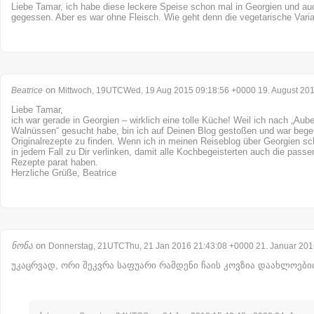
Liebe Tamar, ich habe diese leckere Speise schon mal in Georgien und au
gegessen. Aber es war ohne Fleisch. Wie geht denn die vegetarische Vari
on
Beatrice
Mittwoch, 19UTCWed, 19 Aug 2015 09:18:56 +0000 19. August 20
Liebe Tamar,
ich war gerade in Georgien – wirklich eine tolle Küche! Weil ich nach „Aub
Walnüssen“ gesucht habe, bin ich auf Deinen Blog gestoßen und war begeist
Originalrezepte zu finden. Wenn ich in meinen Reiseblog über Georgien sc
in jedem Fall zu Dir verlinken, damit alle Kochbegeisterten auch die pass
Rezepte parat haben.
Herzliche Grüße, Beatrice
ნონა
on
Donnerstag, 21UTCThu, 21 Jan 2016 21:43:08 +0000 21. Januar 201
უკაცრვად, ორი შეკვრა საფუარი რამდენი ჩაის კოვზია დაახლოები