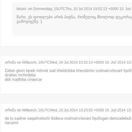
letusc
on
Donnerstag, 10UTCThu, 10 Jul 2014 19:02:13 +0000 10. Juli
მარი, ეს ფოთლები არის პიტნა, რომელიც მხოლოდ დეკორა
გამოვიყენე :)
ირინა
on
Mittwoch, 16UTCWed, 16 Jul 2014 10:22:14 +0000 16. Juli 2014
10
Zalian gtovt iqneb mitxrat sad sheidzleba shevidzino srulmarcvlovani fqvili? (
dzalian mchirdeba
didi madloba cinascar
ირინა
on
Mittwoch, 16UTCWed, 16 Jul 2014 10:23:02 +0000 16. Juli 2014
10
da tu sadme saqartveloshi ikideva srulmarcvlovani fqvilisgan damzadebuli
nacarmi