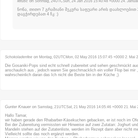
letusc
on
Sonntag, 24UTCSun, 24 Jan 2016 15:40:48 +0000 24. Janua
ნონა, თითო 7 გრამიანი შეკვრა საფუარი არის დაახლოებით 2 
დაგჭირდებათ 4 ჩკ :)
on
Schokoladenfee
Montag, 02UTCMon, 02 May 2016 15:07:45 +0000 2. Mai 
Die Gosaniki-Pops sind echt schnell zubereitet und sehen geschmückt auc
anschaulich aus , jedoch waren Sie geschmacklich ein voller Flop bei mir , 
wahrscheinlich daran das Ich nicht die Beste bin in der Küche ;).
Gunter Knauer
on
Samstag, 21UTCSat, 21 May 2016 14:05:46 +0000 21. Mai
Hallo Tamar,
wir haben gerade den Rhabarber-Käsekuchen gebacken, er ist noch im Of
Bei der Zubereitung vermissten wir Hinweise auf zwei Zutatan: Joghurt u
Mandeln stehen auf der Zutatenliste, werden im Rezept dann aber nicht m
Vielleicht sollte das noch ergänzt werden.