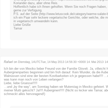
Koriander dazu, aber ohne Reis.
Hoffentlich habe ich Ihnen geholfen. Wenn Sie noch Fragen haben, 
gerne zur Verfügung.
P.S. auf der Seite (
http://www.letuscook.de/category/warme-salate-b
ich ein Paar sehr leckere vegetarische Gerichte, oder welche, die 
in vegetarisch umwandeln kann.
Liebe Grüße
Tamar
Rafael
on
Dienstag, 14UTCTue, 14 May 2013 14:56:30 +0000 14. Mai 2013
14
Ich bin der von Mexiko lieber Freund von der Familie Gloveli. Ja, villeicht 
Auberginenparties begonnen und bin froh darauf. Kein Wunder, da die Aube
Walnüssen sind eine der besten Kostbarkeiten ich je gegessen habe!!!! …
was kann man noch von Leben verlangen?
Liebe, liebe Gruesse!!!!!
…und „by the way“, am Sonntag haben wir Muterstag in Mexiko gefeiert. 
meiner Mutti gekocht? Ja!!!! Auberginen!!!!! (Nicht so lecker wie Tamar, ab
schmeckt alles hervoragend!)