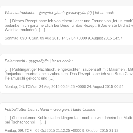
Weinblattrouladen - ტოლმა ვაზის ფოთოლში (2) | let us cook
:
[…] Dieses Rezept habe ich von einem Leser und Freund von „let us coo
bedanke mich ganz herzlich bei Beso für das Rezept. ((Das erste Bild is
Weinblattrouladen). […]
Sonntag, 09UTCSun, 09 Aug 2015 14:57:04 +0000 9. August 2015
14:57
Pelamuschi - ფელამუში | let us cook
:
[…] Puddingartiger Nachtisch, eingekochter Traubensaft mit Maismehl. M
Janjucha/tschurtschchela zubereiten. Das Rezept habe ich von Beso Glo
Pelamuschi gekocht und […]
Montag, 24UTCMon, 24 Aug 2015 00:54:25 +0000 24. August 2015
00:54
Fußballfutter Deutschland – Georgien: Haute Cuisine
:
[…] überbackenen Kohlrouladen klingen fast noch so wie daheim bei Mutter
bei Tschachochbilli. […]
Freitag, 09UTCFri, 09 Oct 2015 21:12:25 +0000 9. Oktober 2015
21:12