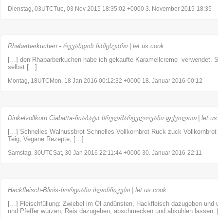
Dienstag, 03UTCTue, 03 Nov 2015 18:35:02 +0000 3. November 2015
18:35
Rhabarberkuchen - რევანდის ნამცხვარი | let us cook
:
[…] den Rhabarberkuchen habe ich gekaufte Karamellcreme verwendet. S
selbst […]
Montag, 18UTCMon, 18 Jan 2016 00:12:32 +0000 18. Januar 2016
00:12
Dinkelvollkorn Ciabatta-ჩიაბატა სრულმარცვლოვანი ფქვილით | let us
[…] Schnelles Walnussbrot Schnelles Vollkornbrot Ruck zuck Vollkornbrot C
Teig, Vegane Rezepte, […]
Samstag, 30UTCSat, 30 Jan 2016 22:11:44 +0000 30. Januar 2016
22:11
Hackfleisch-Blinis-ხორციანი ბლინჩიკები | let us cook
:
[…] Fleischfüllung: Zwiebel im Öl andünsten, Hackfleisch dazugeben und u
und Pfeffer würzen, Reis dazugeben, abschmecken und abkühlen lassen.