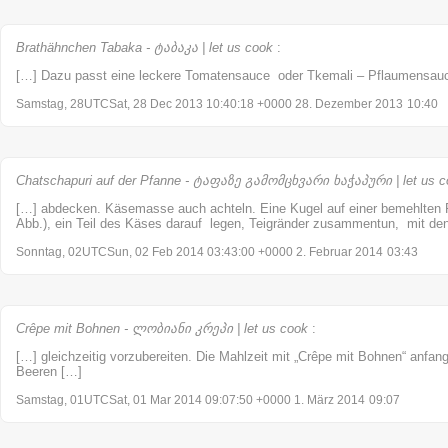
Brathähnchen Tabaka - ტაბაკა | let us cook
:
[…] Dazu passt eine leckere Tomatensauce oder Tkemali – Pflaumensau
Samstag, 28UTCSat, 28 Dec 2013 10:40:18 +0000 28. Dezember 2013
10:40
Chatschapuri auf der Pfanne - ტაფაზე გამომცხვარი ხაჭაპური | let us c
[…] abdecken. Käsemasse auch achteln. Eine Kugel auf einer bemehlten F
Abb.), ein Teil des Käses darauf legen, Teigränder zusammentun, mit den
Sonntag, 02UTCSun, 02 Feb 2014 03:43:00 +0000 2. Februar 2014
03:43
Crêpe mit Bohnen - ლობიანი კრეპი | let us cook
:
[…] gleichzeitig vorzubereiten. Die Mahlzeit mit „Crêpe mit Bohnen“ anfa
Beeren […]
Samstag, 01UTCSat, 01 Mar 2014 09:07:50 +0000 1. März 2014
09:07