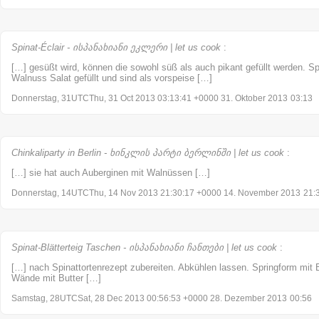
Spinat-Éclair - ისპანახიანი ეკლერი | let us cook
:
[…] gesüßt wird, können die sowohl süß als auch pikant gefüllt werden. Spi
Walnuss Salat gefüllt und sind als vorspeise […]
Donnerstag, 31UTCThu, 31 Oct 2013 03:13:41 +0000 31. Oktober 2013
03:13
Chinkaliparty in Berlin - ხინკლის პარტი ბერლინში | let us cook
:
[…] sie hat auch Auberginen mit Walnüssen […]
Donnerstag, 14UTCThu, 14 Nov 2013 21:30:17 +0000 14. November 2013
21:
Spinat-Blätterteig Taschen - ისპანახიანი ჩანთები | let us cook
:
[…] nach Spinattortenrezept zubereiten. Abkühlen lassen. Springform mit 
Wände mit Butter […]
Samstag, 28UTCSat, 28 Dec 2013 00:56:53 +0000 28. Dezember 2013
00:56