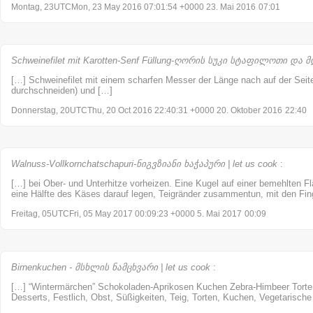
Montag, 23UTCMon, 23 May 2016 07:01:54 +0000 23. Mai 2016
07:01
Schweinefilet mit Karotten-Senf Füllung-ღორის სუკი სტაფილოთი და მდ
[…] Schweinefilet mit einem scharfen Messer der Länge nach auf der Seite
durchschneiden) und […]
Donnerstag, 20UTCThu, 20 Oct 2016 22:40:31 +0000 20. Oktober 2016
22:40
Walnuss-Vollkornchatschapuri-ნიგვზიანი ხაჭაპური | let us cook
:
[…] bei Ober- und Unterhitze vorheizen. Eine Kugel auf einer bemehlten Fl
eine Hälfte des Käses darauf legen, Teigränder zusammentun, mit den Fin
Freitag, 05UTCFri, 05 May 2017 00:09:23 +0000 5. Mai 2017
00:09
Birnenkuchen - მსხლის ნამცხვარი | let us cook
:
[…] “Wintermärchen” Schokoladen-Aprikosen Kuchen Zebra-Himbeer Torte 
Desserts, Festlich, Obst, Süßigkeiten, Teig, Torten, Kuchen, Vegetarische