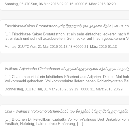
Sonntag, 06UTCSun, 06 Mar 2016 02:20:16 +0000 6. März 2016
02:20
Frischkäse-Kakao Brotaufstrich-კრემყველის და კაკაოს მუსი | let us c
[…] Frischkäse-Kakao Brotaufstrich ist ein sehr einfacher, leckerer, nach
ist einfach und schnell zuzubereiten. Sehr lecker auf frisch gebackenem V
Montag, 21UTCMon, 21 Mar 2016 01:13:43 +0000 21. März 2016
01:13
Vollkorn-Adjarische Chatschapuri-სრულმარცვლოვანი აჭარული ხაჭაპური
[…] Chatschapuri ist ein köstliches Käsebrot aus Adjarien. Dieses Mal hab
Vollkornmehl gebacken. Vollkornprodukte liefern neben Kohlenhydraten Bal
Donnerstag, 31UTCThu, 31 Mar 2016 23:29:19 +0000 31. März 2016
23:29
Chia - Walnuss Vollkornbrötchen-ჩიას და ნიგვზის სრულმარცვლოვანი პ
[…] Brötchen Dinkelvollkorn Ciabatta Vollkorn-Walnuss Brot Dinkelvollkorn
Festlich, Hefeteig, Laktosefreie Ernährung, […]