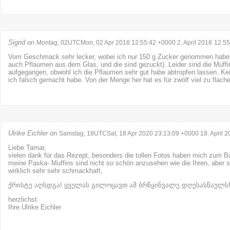
Sigrid
on
Montag, 02UTCMon, 02 Apr 2018 12:55:42 +0000 2. April 2018
12:55
Vom Geschmack sehr lecker, wobei ich nur 150 g Zucker genommen habe (
auch Pflaumen aus dem Glas, und die sind gezuckt). Leider sind die Muffi
aufgegangen, obwohl ich die Pflaumen sehr gut habe abtropfen lassen. K
ich falsch gemacht habe. Von der Menge her hat es für zwölf viel zu flache
Ulrike Eichler
on
Samstag, 18UTCSat, 18 Apr 2020 23:13:09 +0000 18. April 2
Liebe Tamar,
vielen dank für das Rezept, besonders die tollen Fotos haben mich zum B
meine Paska- Muffins sind nicht so schön anzusehen wie die Ihren, aber si
wirklich sehr sehr schmackhaft,
ქრისტე აღსდგა! ყველას გილოცავთ ამ ბრწყინვალე დღესასწაულს
herzlichst
Ihre Ulrike Eichler