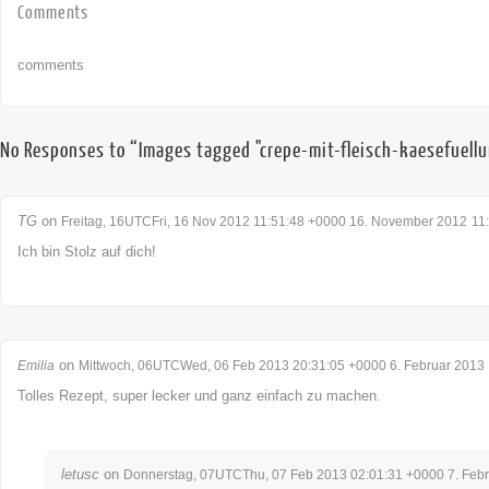
Comments
comments
No Responses to “Images tagged "crepe-mit-fleisch-kaesefuell
TG
on
Freitag, 16UTCFri, 16 Nov 2012 11:51:48 +0000 16. November 2012
11
Ich bin Stolz auf dich!
on
Emilia
Mittwoch, 06UTCWed, 06 Feb 2013 20:31:05 +0000 6. Februar 2013
Tolles Rezept, super lecker und ganz einfach zu machen.
letusc
on
Donnerstag, 07UTCThu, 07 Feb 2013 02:01:31 +0000 7. Feb