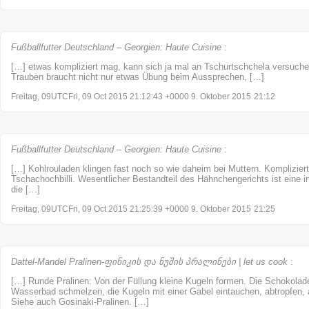
Fußballfutter Deutschland – Georgien: Haute Cuisine
:
[…] etwas kompliziert mag, kann sich ja mal an Tschurtschchela versuch
Trauben braucht nicht nur etwas Übung beim Aussprechen, […]
Freitag, 09UTCFri, 09 Oct 2015 21:12:43 +0000 9. Oktober 2015
21:12
Fußballfutter Deutschland – Georgien: Haute Cuisine
:
[…] Kohlrouladen klingen fast noch so wie daheim bei Muttern. Kompliziert
Tschachochbilli. Wesentlicher Bestandteil des Hähnchengerichts ist eine in
die […]
Freitag, 09UTCFri, 09 Oct 2015 21:25:39 +0000 9. Oktober 2015
21:25
Dattel-Mandel Pralinen-ფინიკის და ნუშის პრალინები | let us cook
:
[…] Runde Pralinen: Von der Füllung kleine Kugeln formen. Die Schokolade
Wasserbad schmelzen, die Kugeln mit einer Gabel eintauchen, abtropfen,
Siehe auch Gosinaki-Pralinen. […]