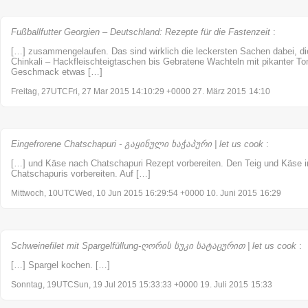
Fußballfutter Georgien – Deutschland: Rezepte für die Fastenzeit
:
[…] zusammengelaufen. Das sind wirklich die leckersten Sachen dabei, di
Chinkali – Hackfleischteigtaschen bis Gebratene Wachteln mit pikanter To
Geschmack etwas […]
Freitag, 27UTCFri, 27 Mar 2015 14:10:29 +0000 27. März 2015
14:10
Eingefrorene Chatschapuri - გაყინული ხაჭაპური | let us cook
:
[…] und Käse nach Chatschapuri Rezept vorbereiten. Den Teig und Käse in
Chatschapuris vorbereiten. Auf […]
Mittwoch, 10UTCWed, 10 Jun 2015 16:29:54 +0000 10. Juni 2015
16:29
Schweinefilet mit Spargelfüllung-ღორის სუკი სატაცურით | let us cook
:
[…] Spargel kochen. […]
Sonntag, 19UTCSun, 19 Jul 2015 15:33:33 +0000 19. Juli 2015
15:33