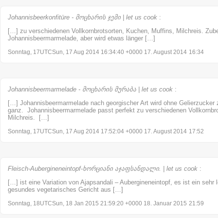
Johannisbeerkonfitüre - მოცხარის ჯემი | let us cook
:
[…] zu verschiedenen Vollkornbrotsorten, Kuchen, Muffins, Milchreis. Zuber
Johannisbeermarmelade, aber wird etwas länger […]
Sonntag, 17UTCSun, 17 Aug 2014 16:34:40 +0000 17. August 2014
16:34
Johannisbeermarmelade - მოცხარის მურაბა | let us cook
:
[…] Johannisbeermarmelade nach georgischer Art wird ohne Gelierzucker zu
ganz. Johannisbeermarmelade passt perfekt zu verschiedenen Vollkornbro
Milchreis. […]
Sonntag, 17UTCSun, 17 Aug 2014 17:52:04 +0000 17. August 2014
17:52
Fleisch-Aubergineneintopf-ხორციანი აჯაფსანდალი. | let us cook
:
[…] ist eine Variation von Ajapsandali – Aubergineneintopf, es ist ein sehr
gesundes vegetarisches Gericht aus […]
Sonntag, 18UTCSun, 18 Jan 2015 21:59:20 +0000 18. Januar 2015
21:59