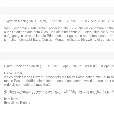
Sigrid
on
Montag, 02UTCMon, 02 Apr 2018 12:55:42 +0000 2. April 2018
12:55
Vom Geschmack sehr lecker, wobei ich nur 150 g Zucker genommen habe (
auch Pflaumen aus dem Glas, und die sind gezuckt). Leider sind die Muffi
aufgegangen, obwohl ich die Pflaumen sehr gut habe abtropfen lassen. K
ich falsch gemacht habe. Von der Menge her hat es für zwölf viel zu flache
Ulrike Eichler
on
Samstag, 18UTCSat, 18 Apr 2020 23:13:09 +0000 18. April 2
Liebe Tamar,
vielen dank für das Rezept, besonders die tollen Fotos haben mich zum B
meine Paska- Muffins sind nicht so schön anzusehen wie die Ihren, aber si
wirklich sehr sehr schmackhaft,
ქრისტე აღსდგა! ყველას გილოცავთ ამ ბრწყინვალე დღესასწაულს
herzlichst
Ihre Ulrike Eichler