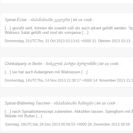
Spinat-Éclair - ისპანახიანი ეკლერი | let us cook
:
[…] gesüßt wird, können die sowohl süß als auch pikant gefüllt werden. Spi
Walnuss Salat gefüllt und sind als vorspeise […]
Donnerstag, 31UTCThu, 31 Oct 2013 03:13:41 +0000 31. Oktober 2013
03:13
Chinkaliparty in Berlin - ხინკლის პარტი ბერლინში | let us cook
:
[…] sie hat auch Auberginen mit Walnüssen […]
Donnerstag, 14UTCThu, 14 Nov 2013 21:30:17 +0000 14. November 2013
21:
Spinat-Blätterteig Taschen - ისპანახიანი ჩანთები | let us cook
:
[…] nach Spinattortenrezept zubereiten. Abkühlen lassen. Springform mit 
Wände mit Butter […]
Samstag, 28UTCSat, 28 Dec 2013 00:56:53 +0000 28. Dezember 2013
00:56