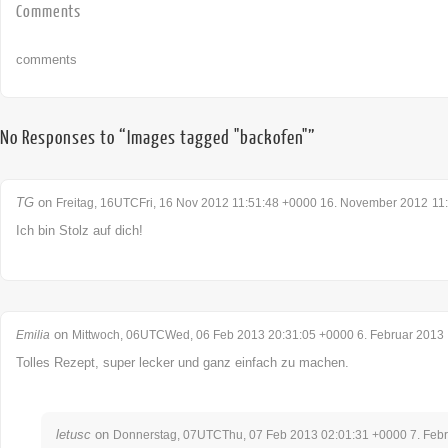
Comments
comments
No Responses to “Images tagged "backofen"”
TG
on
Freitag, 16UTCFri, 16 Nov 2012 11:51:48 +0000 16. November 2012
11
Ich bin Stolz auf dich!
on
Emilia
Mittwoch, 06UTCWed, 06 Feb 2013 20:31:05 +0000 6. Februar 2013
Tolles Rezept, super lecker und ganz einfach zu machen.
letusc
on
Donnerstag, 07UTCThu, 07 Feb 2013 02:01:31 +0000 7. Feb