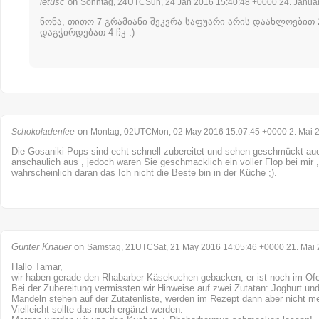
letusc
on
Sonntag, 24UTCSun, 24 Jan 2016 15:40:48 +0000 24. Janua
ნონა, თითო 7 გრამიანი შეკვრა საფუარი არის დაახლოებით 2 
დაგჭირდებათ 4 ჩკ :)
on
Schokoladenfee
Montag, 02UTCMon, 02 May 2016 15:07:45 +0000 2. Mai 
Die Gosaniki-Pops sind echt schnell zubereitet und sehen geschmückt auc
anschaulich aus , jedoch waren Sie geschmacklich ein voller Flop bei mir , 
wahrscheinlich daran das Ich nicht die Beste bin in der Küche ;).
Gunter Knauer
on
Samstag, 21UTCSat, 21 May 2016 14:05:46 +0000 21. Mai
Hallo Tamar,
wir haben gerade den Rhabarber-Käsekuchen gebacken, er ist noch im Of
Bei der Zubereitung vermissten wir Hinweise auf zwei Zutatan: Joghurt u
Mandeln stehen auf der Zutatenliste, werden im Rezept dann aber nicht m
Vielleicht sollte das noch ergänzt werden.