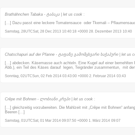
Brathähnchen Tabaka - ტაბაკა | let us cook
:
[…] Dazu passt eine leckere Tomatensauce oder Tkemali – Pflaumensau
Samstag, 28UTCSat, 28 Dec 2013 10:40:18 +0000 28. Dezember 2013
10:40
Chatschapuri auf der Pfanne - ტაფაზე გამომცხვარი ხაჭაპური | let us c
[…] abdecken. Käsemasse auch achteln. Eine Kugel auf einer bemehlten F
Abb.), ein Teil des Käses darauf legen, Teigränder zusammentun, mit den
Sonntag, 02UTCSun, 02 Feb 2014 03:43:00 +0000 2. Februar 2014
03:43
Crêpe mit Bohnen - ლობიანი კრეპი | let us cook
:
[…] gleichzeitig vorzubereiten. Die Mahlzeit mit „Crêpe mit Bohnen“ anfa
Beeren […]
Samstag, 01UTCSat, 01 Mar 2014 09:07:50 +0000 1. März 2014
09:07