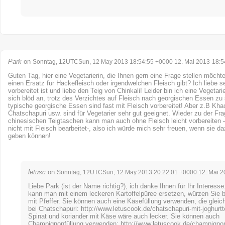
Park
on
Sonntag, 12UTCSun, 12 May 2013 18:54:55 +0000 12. Mai 2013
18:5
Guten Tag, hier eine Vegetarierin, die Ihnen gern eine Frage stellen möcht
einen Ersatz für Hackefleisch oder irgendwelchen Fleisch gibt? Ich liebe se
vorbereitet ist und liebe den Teig von Chinkali! Leider bin ich eine Vegetari
sich blöd an, trotz des Verzichtes auf Fleisch nach georgischen Essen zu
typische georgische Essen sind fast mit Fleisch vorbereitet! Aber z.B Kha
Chatschapuri usw. sind für Vegetarier sehr gut geeignet. Wieder zu der Fra
chinesischen Teigtaschen kann man auch ohne Fleisch leicht vorbereiten – 
nicht mit Fleisch bearbeitet-, also ich würde mich sehr freuen, wenn sie d
geben können!
letusc
on
Sonntag, 12UTCSun, 12 May 2013 20:22:01 +0000 12. Mai 2
Liebe Park (ist der Name richtig?), ich danke Ihnen für Ihr Interess
kann man mit einem leckeren Kartoffelpüree ersetzen, würzen Sie bi
mit Pfeffer. Sie können auch eine Käsefüllung verwenden, die gleic
bei Chatschapuri:
http://www.letuscook.de/chatschapuri-mit-joghurtt
Spinat und koriander mit Käse wäre auch lecker. Sie können auch
Champignonfüllung verwenden:
http://www.letuscook.de/champignon