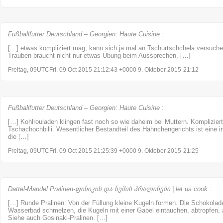
Fußballfutter Deutschland – Georgien: Haute Cuisine
:
[…] etwas kompliziert mag, kann sich ja mal an Tschurtschchela versuch
Trauben braucht nicht nur etwas Übung beim Aussprechen, […]
Freitag, 09UTCFri, 09 Oct 2015 21:12:43 +0000 9. Oktober 2015
21:12
Fußballfutter Deutschland – Georgien: Haute Cuisine
:
[…] Kohlrouladen klingen fast noch so wie daheim bei Muttern. Kompliziert
Tschachochbilli. Wesentlicher Bestandteil des Hähnchengerichts ist eine in
die […]
Freitag, 09UTCFri, 09 Oct 2015 21:25:39 +0000 9. Oktober 2015
21:25
Dattel-Mandel Pralinen-ფინიკის და ნუშის პრალინები | let us cook
:
[…] Runde Pralinen: Von der Füllung kleine Kugeln formen. Die Schokolade
Wasserbad schmelzen, die Kugeln mit einer Gabel eintauchen, abtropfen,
Siehe auch Gosinaki-Pralinen. […]