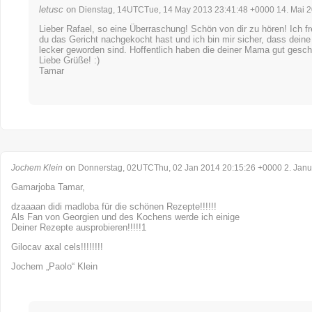
letusc
on
Dienstag, 14UTCTue, 14 May 2013 23:41:48 +0000 14. Mai 
Lieber Rafael, so eine Überraschung! Schön von dir zu hören! Ich f
du das Gericht nachgekocht hast und ich bin mir sicher, dass deine
lecker geworden sind. Hoffentlich haben die deiner Mama gut gesc
Liebe Grüße! :)
Tamar
on
Jochem Klein
Donnerstag, 02UTCThu, 02 Jan 2014 20:15:26 +0000 2. Janu
Gamarjoba Tamar,
dzaaaan didi madloba für die schönen Rezepte!!!!!!
Als Fan von Georgien und des Kochens werde ich einige
Deiner Rezepte ausprobieren!!!!!1
Gilocav axal cels!!!!!!!!
Jochem „Paolo“ Klein