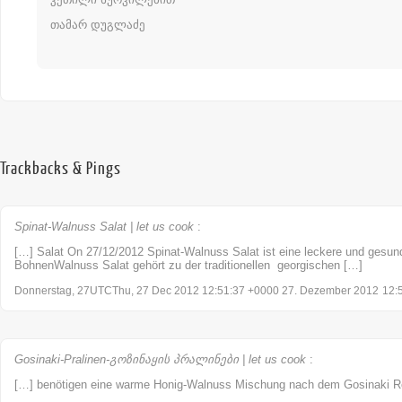
თამარ დუგლაძე
Trackbacks & Pings
Spinat-Walnuss Salat | let us cook
:
[…] Salat On 27/12/2012 Spinat-Walnuss Salat ist eine leckere und ges
BohnenWalnuss Salat gehört zu der traditionellen georgischen […]
Donnerstag, 27UTCThu, 27 Dec 2012 12:51:37 +0000 27. Dezember 2012
12:
Gosinaki-Pralinen-გოზინაყის პრალინები | let us cook
:
[…] benötigen eine warme Honig-Walnuss Mischung nach dem Gosinaki R