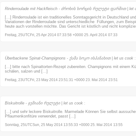
Rinderroulade mit Hackfleisch - ძროხის ხორცის რულეტი ფარშით | let 
[…] Rinderroulade ist ein traditionelles Sonntagsgericht in Deutschland un
Variationen der Rinderroulade sind unterschiedliche Füllungen, zum Beispi
heute auch vorstellen möchte. Das Gericht ist köstlich und nicht komplizi
Freitag, 25UTCFri, 25 Apr 2014 07:33:58 +0000 25. April 2014
07:33
Überbackene Spinat-Champignons - ქამა სოკო ისპანახით | let us cook
:
[…] bitte nach Spinattorten-Rezept zubereiten. Champignons mit einem K
schälen, salzen und […]
Freitag, 23UTCFri, 23 May 2014 23:51:31 +0000 23. Mai 2014
23:51
Biskuitrolle - ჯემიანი რულეტი | let us cook
:
[…] und sehr leckere Biskuitrolle. Marmelade Können Sie selbst aussuch
Pflaumenkonfitüre verwendet, passt […]
Sonntag, 25UTCSun, 25 May 2014 13:55:33 +0000 25. Mai 2014
13:55