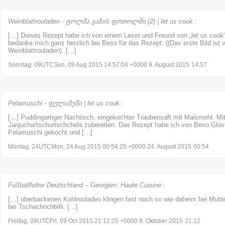
Weinblattrouladen - ტოლმა ვაზის ფოთოლში (2) | let us cook
:
[…] Dieses Rezept habe ich von einem Leser und Freund von „let us coo
bedanke mich ganz herzlich bei Beso für das Rezept. ((Das erste Bild is
Weinblattrouladen). […]
Sonntag, 09UTCSun, 09 Aug 2015 14:57:04 +0000 9. August 2015
14:57
Pelamuschi - ფელამუში | let us cook
:
[…] Puddingartiger Nachtisch, eingekochter Traubensaft mit Maismehl. M
Janjucha/tschurtschchela zubereiten. Das Rezept habe ich von Beso Glo
Pelamuschi gekocht und […]
Montag, 24UTCMon, 24 Aug 2015 00:54:25 +0000 24. August 2015
00:54
Fußballfutter Deutschland – Georgien: Haute Cuisine
:
[…] überbackenen Kohlrouladen klingen fast noch so wie daheim bei Mutter
bei Tschachochbilli. […]
Freitag, 09UTCFri, 09 Oct 2015 21:12:25 +0000 9. Oktober 2015
21:12