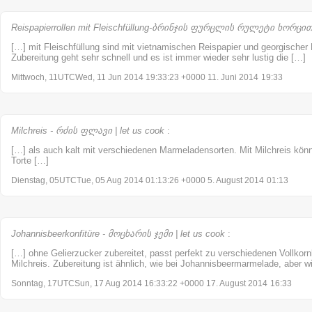
Reispapierrollen mit Fleischfüllung-ბრინჯის ფურცლის რულეტი ხორცით |
[…] mit Fleischfüllung sind mit vietnamischen Reispapier und georgischer F
Zubereitung geht sehr schnell und es ist immer wieder sehr lustig die […]
Mittwoch, 11UTCWed, 11 Jun 2014 19:33:23 +0000 11. Juni 2014
19:33
Milchreis - რძის ფლავი | let us cook
:
[…] als auch kalt mit verschiedenen Marmeladensorten. Mit Milchreis könn
Torte […]
Dienstag, 05UTCTue, 05 Aug 2014 01:13:26 +0000 5. August 2014
01:13
Johannisbeerkonfitüre - მოცხარის ჯემი | let us cook
:
[…] ohne Gelierzucker zubereitet, passt perfekt zu verschiedenen Vollkorn
Milchreis. Zubereitung ist ähnlich, wie bei Johannisbeermarmelade, aber w
Sonntag, 17UTCSun, 17 Aug 2014 16:33:22 +0000 17. August 2014
16:33