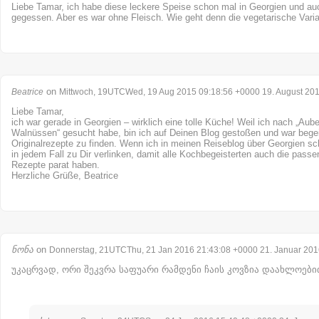
Liebe Tamar, ich habe diese leckere Speise schon mal in Georgien und au
gegessen. Aber es war ohne Fleisch. Wie geht denn die vegetarische Vari
on
Beatrice
Mittwoch, 19UTCWed, 19 Aug 2015 09:18:56 +0000 19. August 20
Liebe Tamar,
ich war gerade in Georgien – wirklich eine tolle Küche! Weil ich nach „Aub
Walnüssen“ gesucht habe, bin ich auf Deinen Blog gestoßen und war begeist
Originalrezepte zu finden. Wenn ich in meinen Reiseblog über Georgien sc
in jedem Fall zu Dir verlinken, damit alle Kochbegeisterten auch die pass
Rezepte parat haben.
Herzliche Grüße, Beatrice
ნონა
on
Donnerstag, 21UTCThu, 21 Jan 2016 21:43:08 +0000 21. Januar 201
უკაცრვად, ორი შეკვრა საფუარი რამდენი ჩაის კოვზია დაახლოები