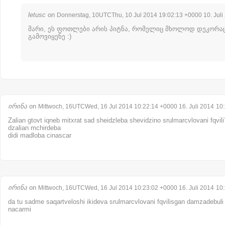
letusc
on
Donnerstag, 10UTCThu, 10 Jul 2014 19:02:13 +0000 10. Juli
მარი, ეს ფოთლები არის პიტნა, რომელიც მხოლოდ დეკორა
გამოვიყენე :)
ირინა
on
Mittwoch, 16UTCWed, 16 Jul 2014 10:22:14 +0000 16. Juli 2014
10
Zalian gtovt iqneb mitxrat sad sheidzleba shevidzino srulmarcvlovani fqvili? (
dzalian mchirdeba
didi madloba cinascar
ირინა
on
Mittwoch, 16UTCWed, 16 Jul 2014 10:23:02 +0000 16. Juli 2014
10
da tu sadme saqartveloshi ikideva srulmarcvlovani fqvilisgan damzadebuli
nacarmi