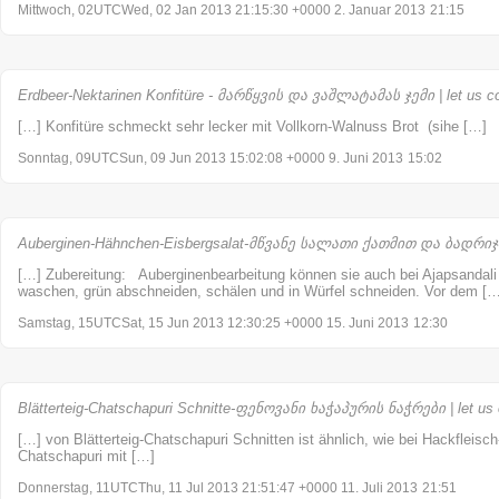
Mittwoch, 02UTCWed, 02 Jan 2013 21:15:30 +0000 2. Januar 2013
21:15
Erdbeer-Nektarinen Konfitüre - მარწყვის და ვაშლატამას ჯემი | let us c
[…] Konfitüre schmeckt sehr lecker mit Vollkorn-Walnuss Brot (sihe […]
Sonntag, 09UTCSun, 09 Jun 2013 15:02:08 +0000 9. Juni 2013
15:02
Auberginen-Hähnchen-Eisbergsalat-მწვანე სალათი ქათმით და ბადრიჯნი
[…] Zubereitung: Auberginenbearbeitung können sie auch bei Ajapsandali
waschen, grün abschneiden, schälen und in Würfel schneiden. Vor dem […
Samstag, 15UTCSat, 15 Jun 2013 12:30:25 +0000 15. Juni 2013
12:30
Blätterteig-Chatschapuri Schnitte-ფენოვანი ხაჭაპურის ნაჭრები | let us
[…] von Blätterteig-Chatschapuri Schnitten ist ähnlich, wie bei Hackfleisc
Chatschapuri mit […]
Donnerstag, 11UTCThu, 11 Jul 2013 21:51:47 +0000 11. Juli 2013
21:51