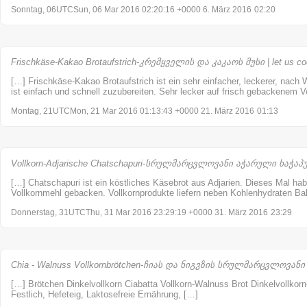
Sonntag, 06UTCSun, 06 Mar 2016 02:20:16 +0000 6. März 2016
02:20
Frischkäse-Kakao Brotaufstrich-კრემყველის და კაკაოს მუსი | let us c
[…] Frischkäse-Kakao Brotaufstrich ist ein sehr einfacher, leckerer, nach
ist einfach und schnell zuzubereiten. Sehr lecker auf frisch gebackenem V
Montag, 21UTCMon, 21 Mar 2016 01:13:43 +0000 21. März 2016
01:13
Vollkorn-Adjarische Chatschapuri-სრულმარცვლოვანი აჭარული ხაჭაპური
[…] Chatschapuri ist ein köstliches Käsebrot aus Adjarien. Dieses Mal hab
Vollkornmehl gebacken. Vollkornprodukte liefern neben Kohlenhydraten Bal
Donnerstag, 31UTCThu, 31 Mar 2016 23:29:19 +0000 31. März 2016
23:29
Chia - Walnuss Vollkornbrötchen-ჩიას და ნიგვზის სრულმარცვლოვანი პ
[…] Brötchen Dinkelvollkorn Ciabatta Vollkorn-Walnuss Brot Dinkelvollkorn
Festlich, Hefeteig, Laktosefreie Ernährung, […]