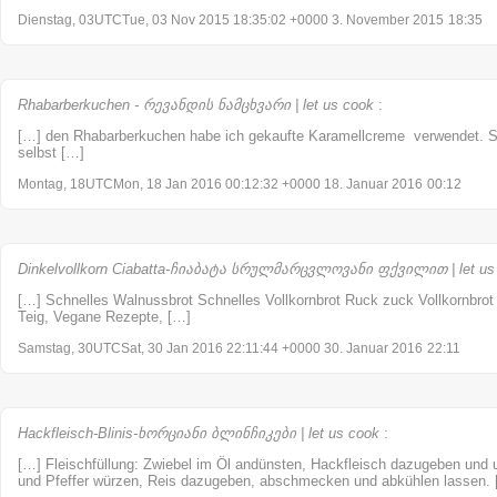
Dienstag, 03UTCTue, 03 Nov 2015 18:35:02 +0000 3. November 2015
18:35
Rhabarberkuchen - რევანდის ნამცხვარი | let us cook
:
[…] den Rhabarberkuchen habe ich gekaufte Karamellcreme verwendet. S
selbst […]
Montag, 18UTCMon, 18 Jan 2016 00:12:32 +0000 18. Januar 2016
00:12
Dinkelvollkorn Ciabatta-ჩიაბატა სრულმარცვლოვანი ფქვილით | let us
[…] Schnelles Walnussbrot Schnelles Vollkornbrot Ruck zuck Vollkornbrot C
Teig, Vegane Rezepte, […]
Samstag, 30UTCSat, 30 Jan 2016 22:11:44 +0000 30. Januar 2016
22:11
Hackfleisch-Blinis-ხორციანი ბლინჩიკები | let us cook
:
[…] Fleischfüllung: Zwiebel im Öl andünsten, Hackfleisch dazugeben und u
und Pfeffer würzen, Reis dazugeben, abschmecken und abkühlen lassen.