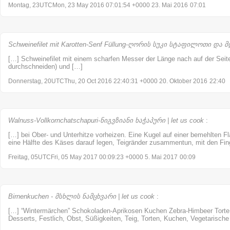
Montag, 23UTCMon, 23 May 2016 07:01:54 +0000 23. Mai 2016
07:01
Schweinefilet mit Karotten-Senf Füllung-ღორის სუკი სტაფილოთი და მდ
[…] Schweinefilet mit einem scharfen Messer der Länge nach auf der Seite
durchschneiden) und […]
Donnerstag, 20UTCThu, 20 Oct 2016 22:40:31 +0000 20. Oktober 2016
22:40
Walnuss-Vollkornchatschapuri-ნიგვზიანი ხაჭაპური | let us cook
:
[…] bei Ober- und Unterhitze vorheizen. Eine Kugel auf einer bemehlten Fl
eine Hälfte des Käses darauf legen, Teigränder zusammentun, mit den Fin
Freitag, 05UTCFri, 05 May 2017 00:09:23 +0000 5. Mai 2017
00:09
Birnenkuchen - მსხლის ნამცხვარი | let us cook
:
[…] “Wintermärchen” Schokoladen-Aprikosen Kuchen Zebra-Himbeer Torte 
Desserts, Festlich, Obst, Süßigkeiten, Teig, Torten, Kuchen, Vegetarische