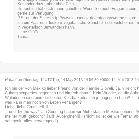
Koriander dazu, aber ohne Reis.
Hoffentlich habe ich Ihnen geholfen. Wenn Sie noch Fragen haben, 
gerne zur Verfügung.
P.S. auf der Seite (
http://www.letuscook.de/category/warme-salate-b
ich ein Paar sehr leckere vegetarische Gerichte, oder welche, die 
in vegetarisch umwandeln kann.
Liebe Grüße
Tamar
Rafael
on
Dienstag, 14UTCTue, 14 May 2013 14:56:30 +0000 14. Mai 2013
14
Ich bin der von Mexiko lieber Freund von der Familie Gloveli. Ja, villeicht 
Auberginenparties begonnen und bin froh darauf. Kein Wunder, da die Aube
Walnüssen sind eine der besten Kostbarkeiten ich je gegessen habe!!!! …
was kann man noch von Leben verlangen?
Liebe, liebe Gruesse!!!!!
…und „by the way“, am Sonntag haben wir Muterstag in Mexiko gefeiert. 
meiner Mutti gekocht? Ja!!!! Auberginen!!!!! (Nicht so lecker wie Tamar, ab
schmeckt alles hervoragend!)