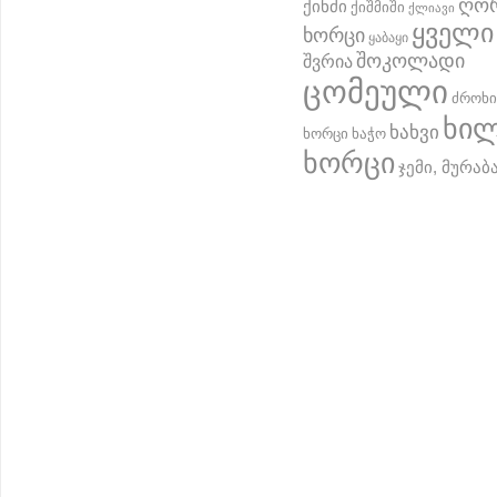
ღო
ქინძი
ქიშმიში
ქლიავი
ყველი
ხორცი
ყაბაყი
შოკოლადი
შვრია
ცომეული
ძროხი
ხი
ხახვი
ხორცი
ხაჭო
ხორცი
ჯემი, მურაბ