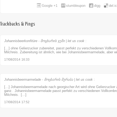
Google +1
stumbleupon
digg
del.i
Trackbacks & Pings
Johannisbeerkonfitüre - მოცხარის ჯემი | let us cook
:
[…] ohne Gelierzucker zubereitet, passt perfekt zu verschiedenen Vollkorn
Milchreis. Zubereitung ist ähnlich, wie bei Johannisbeermarmelade, aber w
17/08/2014
16:33
Johannisbeermarmelade - მოცხარის მურაბა | let us cook
:
[…] Johannisbeermarmelade nach georgischer Art wird ohne Gelierzucker zu
ganz. Johannisbeermarmelade passt perfekt zu verschiedenen Vollkornbro
Milchreis. […]
17/08/2014
17:52