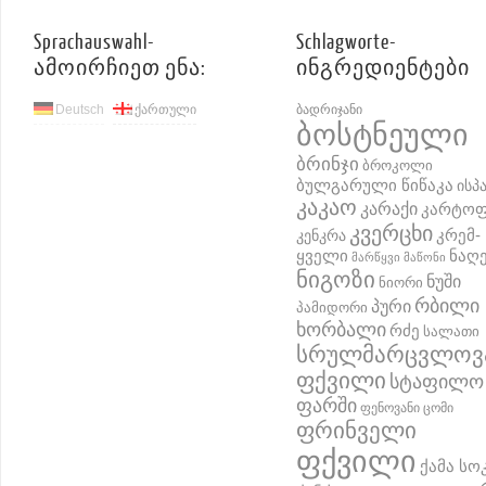
Sprachauswahl-
Schlagworte-
ამოირჩიეთ ენა:
ინგრედიენტები
Deutsch
ქართული
ბადრიჯანი
ბოსტნეული
ბრინჯი
ბროკოლი
ბულგარული წიწაკა
ისპ
კაკაო
კარაქი
კარტო
კვერცხი
კრემ-
კენკრა
ყველი
ნაღ
მარწყვი
მაწონი
ნიგოზი
ნუში
ნიორი
რბილი
პური
პამიდორი
ხორბალი
რძე
სალათი
სრულმარცვლოვ
ფქვილი
სტაფილო
ფარში
ფენოვანი ცომი
ფრინველი
ფქვილი
ქამა სო