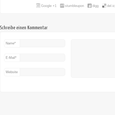
Google +1
stumbleupon
digg
del.i
Schreibe einen Kommentar
Name
*
E-Mail
*
Website