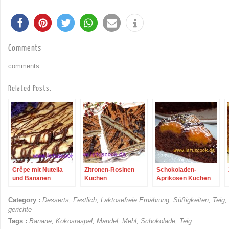
Comments
comments
Related Posts:
Crêpe mit Nutella
Zitronen-Rosinen
Schokoladen-
und Bananen
Kuchen
Aprikosen Kuchen
Category :
Desserts
,
Festlich
,
Laktosefreie Ernährung
,
Süßigkeiten
,
Teig
,
gerichte
Tags :
Banane
,
Kokosraspel
,
Mandel
,
Mehl
,
Schokolade
,
Teig