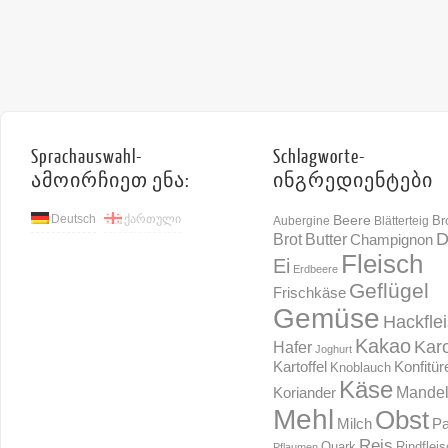
Sprachauswahl-
Schlagworte-
ამოირჩიეთ ენა:
ინგრედიენტები
Deutsch
ქართული
Beere
Br
Aubergine
Blätterteig
D
Brot
Butter
Champignon
Fleisch
Ei
Erdbeere
Geflügel
Frischkäse
Gemüse
Hackfle
Kakao
Karo
Hafer
Joghurt
Konfitür
Kartoffel
Knoblauch
Käse
Mande
Koriander
Mehl
Obst
Milch
Pa
Reis
Rindflei
Quark
Pflaumen