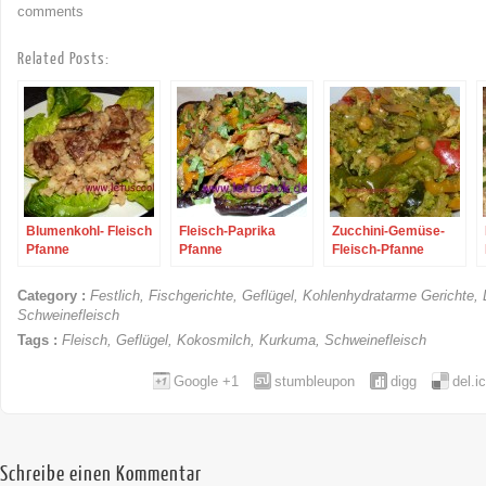
comments
Related Posts:
Blumenkohl- Fleisch
Fleisch-Paprika
Zucchini-Gemüse-
Pfanne
Pfanne
Fleisch-Pfanne
Category :
Festlich
,
Fischgerichte
,
Geflügel
,
Kohlenhydratarme Gerichte
,
Schweinefleisch
Tags :
Fleisch
,
Geflügel
,
Kokosmilch
,
Kurkuma
,
Schweinefleisch
Google +1
stumbleupon
digg
del.i
Schreibe einen Kommentar