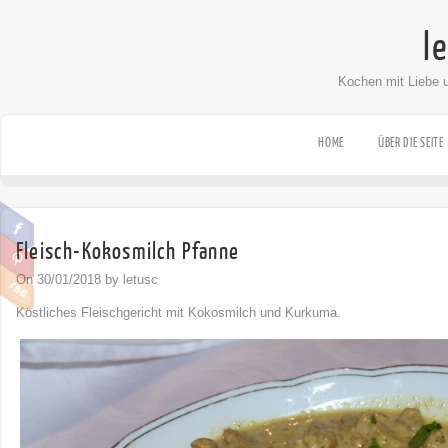
l
Kochen mit Liebe 
HOME
ÜBER DIE SEITE
Fleisch-Kokosmilch Pfanne
On 30/01/2018 by letusc
Köstliches Fleischgericht mit Kokosmilch und Kurkuma.