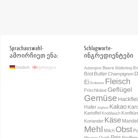
Sprachauswahl-
Schlagworte-
ამოირჩიეთ ენა:
ინგრედიენტები
Deutsch
ქართული
Beere
Br
Aubergine
Blätterteig
D
Brot
Butter
Champignon
Fleisch
Ei
Erdbeere
Geflügel
Frischkäse
Gemüse
Hackfle
Kakao
Karo
Hafer
Joghurt
Konfitür
Kartoffel
Knoblauch
Käse
Mande
Koriander
Mehl
Obst
Milch
Pa
Reis
Rindflei
Quark
Pflaumen