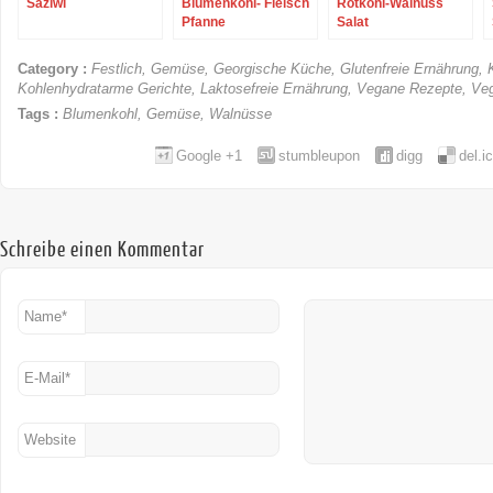
Saziwi
Blumenkohl- Fleisch
Rotkohl-Walnuss
Pfanne
Salat
Category :
Festlich
,
Gemüse
,
Georgische Küche
,
Glutenfreie Ernährung
,
Kohlenhydratarme Gerichte
,
Laktosefreie Ernährung
,
Vegane Rezepte
,
Veg
Tags :
Blumenkohl
,
Gemüse
,
Walnüsse
Google +1
stumbleupon
digg
del.i
Schreibe einen Kommentar
Name
*
E-Mail
*
Website