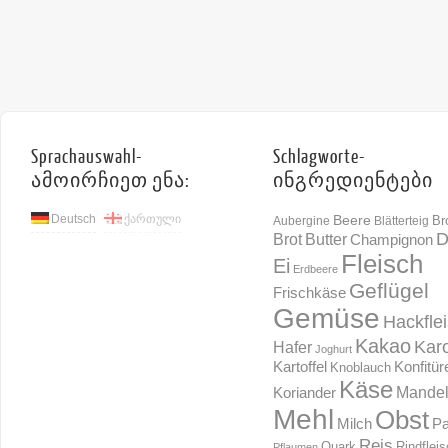
Sprachauswahl-
Schlagworte-
ამოირჩიეთ ენა:
ინგრედიენტები
Deutsch
ქართული
Beere
Br
Aubergine
Blätterteig
D
Brot
Butter
Champignon
Fleisch
Ei
Erdbeere
Geflügel
Frischkäse
Gemüse
Hackfle
Kakao
Karo
Hafer
Joghurt
Konfitür
Kartoffel
Knoblauch
Käse
Mande
Koriander
Mehl
Obst
Milch
Pa
Reis
Rindflei
Quark
Pflaumen