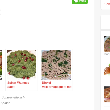
Scha
hoc
Spinat-Walnuss
Dinkel
Salat
Vollkornspaghetti mit
Spinat
,
Schweinefleisch
,
Spinat