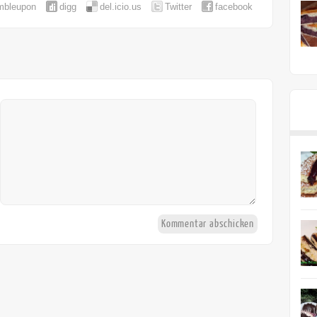
mbleupon
digg
del.icio.us
Twitter
facebook