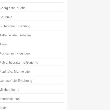
Georgische Küche
Getränke
Glutenfreie Ernährung
Kalte Salate, Beilagen
Käse
Kochen mit Freunden
Kohlenhydratarme Gerichte
Konfitüre, Marmelade
Laktosefreie Ernährung
Milchprodukte
Neurobäckerei
Nudel