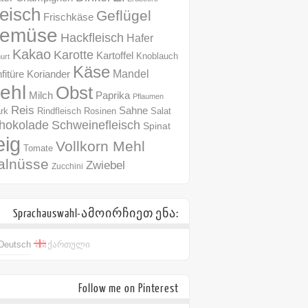
leisch
Geflügel
Frischkäse
emüse
Hackfleisch
Hafer
Kakao
Karotte
Kartoffel
Knoblauch
urt
Käse
Mandel
fitüre
Koriander
ehl
Obst
Milch
Paprika
Pflaumen
Reis
Sahne
Rindfleisch
Rosinen
rk
Salat
hokolade
Schweinefleisch
Spinat
eig
Vollkorn Mehl
Tomate
alnüsse
Zwiebel
Zucchini
Sprachauswahl-ამოირჩიეთ ენა:
Deutsch
ქართული
Follow me on Pinterest