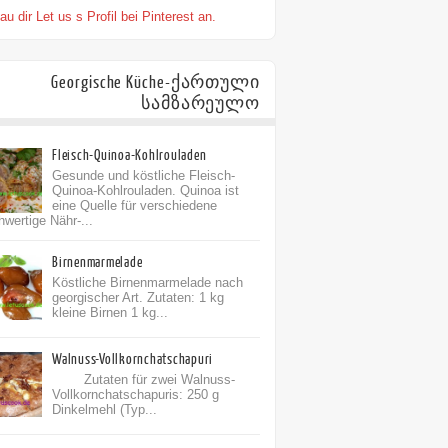
u dir Let us s Profil bei Pinterest an.
Georgische Küche-ქართული
სამზარეულო
Fleisch-Quinoa-Kohlrouladen
Gesunde und köstliche Fleisch-
Quinoa-Kohlrouladen. Quinoa ist
eine Quelle für verschiedene
hwertige Nähr-...
Birnenmarmelade
Köstliche Birnenmarmelade nach
georgischer Art. Zutaten: 1 kg
kleine Birnen 1 kg...
Walnuss-Vollkornchatschapuri
Zutaten für zwei Walnuss-
Vollkornchatschapuris: 250 g
Dinkelmehl (Typ...