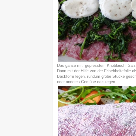
Das ganze mit gepresstem Knoblauch, Salz, P
Dann mit der Hilfe von der Frischhaltefolie al
Backform legen, rundum grobe Stücke geschni
oder anderes Gemüse dazulegen.