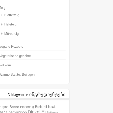
Teig
Blätterteig
Hefeteig
Mürbeteig
Vegane Rezepte
Vegetarische gerichte
Vollkorn
Warme Salate, Beilagen
Schlagworte-ინგრედიენტები
Brot
Beere
Brokkoli
ergine
Blätterteig
Ei
Dinkel
ter
Champignon
Erdbeere