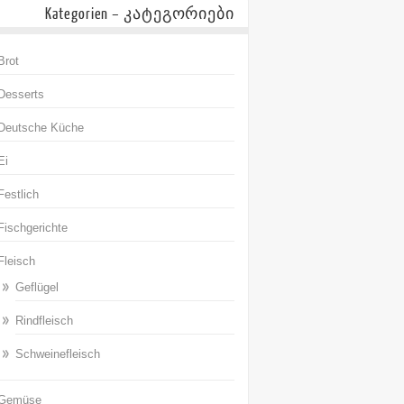
Kategorien – კატეგორიები
Brot
Desserts
Deutsche Küche
Ei
Festlich
Fischgerichte
Fleisch
Geflügel
Rindfleisch
Schweinefleisch
Gemüse