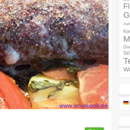
F
G
Jogh
Kon
M
Qua
Sc
T
W