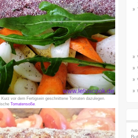
 Kurz vor dem Fertigsein geschnittene Tomaten dazulegen.
tische
Tomatensoße
.
Aub
But