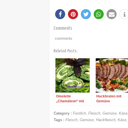
Comments
comments
Related Posts:
Omelette
Hackbraten mit
„Chamäleon“ mit
Gemüse
Spinat und Käse
Category :
Festlich
,
Fleisch
,
Gemüse
,
Käse
Tags :
Fleisch
,
Gemüse
,
Hackfleisch
,
Käse