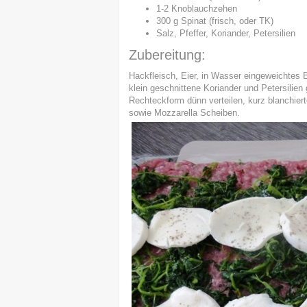
1-2 Knoblauchzehen
300 g Spinat (frisch, oder TK)
Salz, Pfeffer, Koriander, Petersilien
Zubereitung:
Hackfleisch, Eier, in Wasser eingeweichtes B
klein geschnittene Koriander und Petersilien
Rechteckform dünn verteilen, kurz blanchiert
sowie Mozzarella Scheiben.