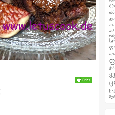
ბად
ბრ
ისპ
კენ
მაწ
პა
რძ
ს
ფ
ფენ
ფ
ქიშ
ყ
ც
ხა
მუ