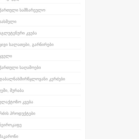
ქართული სამზარეულო
სასმელი
აგლუტენური კვება
ცივი სალათები, გარნირები
ყველი
ქართული საღამოები
დაბალნახშირწყლოვანი კერძები
ჯემი, მურაბა
ულაქტოზო კვება
რძის პროდუქტები
ნეიროკაფე
მაკარონი