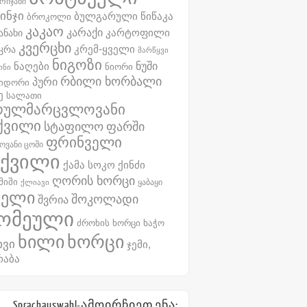
რიჯანი
ინჯი
ბულგარული წიწაკა
ბროკოლი
კაკაო
კარაქი
ანახი
კარტოფილი
კვერცხი
კრემ-ყველი
კრა
მარწყვი
ნიგოზი
ნუში
ნაღები
ნიორი
ონი
რბილი ხორბალი
პური
მიდორი
ე
სალათი
რულმარცვლოვანი
ქვილი
სტაფილო
ფარში
ფრინველი
ოვანი ცომი
ქვილი
ქინძი
ქამა სოკო
ღორის ხორცი
მიში
ყაბაყი
ქლიავი
ველი
შოკოლადი
შვრია
ომეული
ძროხის ხორცი
ხაჭო
ხილი
ხორცი
ხვი
ჯემი,
რაბა
Sprachauswahl-ამოირჩიეთ ენა: