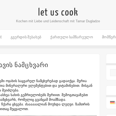
let us cook
Kochen mit Liebe und Leidenschaft mit Tamar Dugladze
ME
ᲒᲕᲔᲠᲓᲘᲡ ᲨᲔᲡᲐᲮᲔᲑ
ᲥᲐᲠᲗᲣᲚᲘ ᲡᲐᲛᲖᲐᲠᲔᲣᲚᲝ
ᲛᲝᲛᲬᲔ
ავის ნამცხვარი
ემი ოჯახის საყვარელ ნამცხვრებად გადაიქცა. შვრია
ა მინერალური ელემენტებით და ვიტამინებით. მისგან
ა შეიძლება.
დასხვა სახის გემრიელობებს შვრიით. შემოგთავაზებთ
ნამცხვარს, რომელიც გვანცამ მოამზადა.
ჩქარა ცხვება. ძაააააალიან მოუხდა ლეღვი. ზამთრის
რითაც შეცვალოთ.