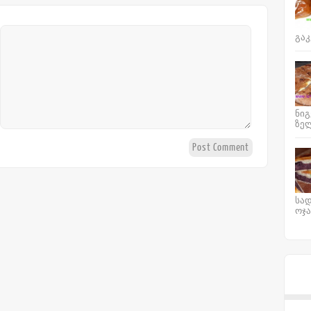
გაკ
ნიგ
ზელ
სად
ოჯა