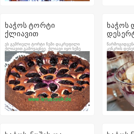
ხაჭოს ტორტი
ხაჭოს 
ქლიავით
დესერ
ეს გემრიელი ტორტი ჩემი დაკრეფილი
წარმოგიდგენთ
ქლიავით გამოვაცხვე. ქლიავი იყო ხეზე
კენკრის დესე
სიმწიფისაგან ჩამომჭკნარი...
სასარგებლო..
Comment
0