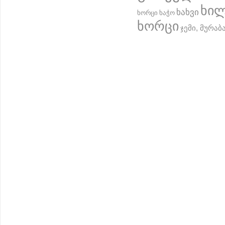
ხი
ხახვი
ხორცი
ხაჭო
ხორცი
ჯემი, მურაბ