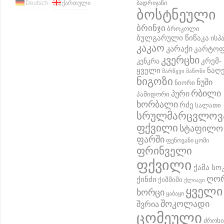
Deutsch
ქართული
ბადრიჯანი
ბოსტნეული
ბრინჯი
ბროკოლი
ბულგარული წიწაკა
ისპ
კაკაო
კარაქი
კარტო
კვერცხი
კრემ-
კენკრა
ყველი
ნაღ
მარწყვი
მაწონი
ნიგოზი
ნუში
ნიორი
რბილი
პური
პამიდორი
ხორბალი
რძე
სალათი
სრულმარცვლოვ
ფქვილი
სტაფილო
ფარში
ფენოვანი ცომი
ფრინველი
ფქვილი
ქამა სო
ღო
ქინძი
ქიშმიში
ქლიავი
ყველი
ხორცი
ყაბაყი
შოკოლადი
შვრია
ცომეული
ძროხი