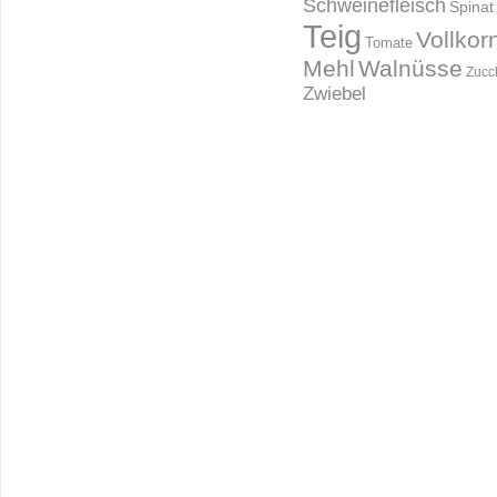
Schweinefleisch
Spinat
Teig
Vollkor
Tomate
Mehl
Walnüsse
Zucc
Zwiebel