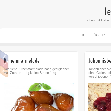
l
Kochen mit Liebe 
HOME
ÜBER DIE SEITE
Birnenmarmelade
Johannisbe
Köstliche Birnenmarmelade nach georgischer
Johannisbeerkon
Art. Zutaten: 1 kg kleine Birnen 1 kg...
ohne Gelierzuck
verschiedenen V
Comment
0