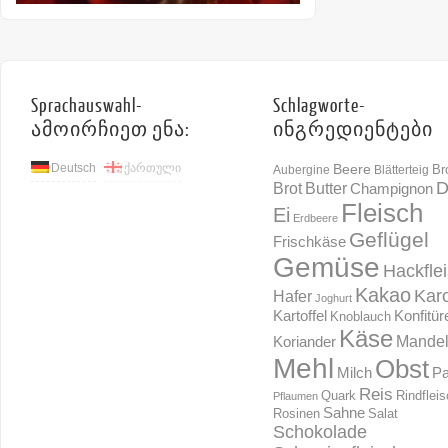
Sprachauswahl-
Schlagworte-
ამოირჩიეთ ენა:
ინგრედიენტები
Deutsch
ქართული
Beere
Br
Aubergine
Blätterteig
D
Brot
Butter
Champignon
Fleisch
Ei
Erdbeere
Geflügel
Frischkäse
Gemüse
Hackfle
Kakao
Karo
Hafer
Joghurt
Konfitür
Kartoffel
Knoblauch
Käse
Mande
Koriander
Mehl
Obst
Milch
Pa
Reis
Rindflei
Quark
Pflaumen
Sahne
Rosinen
Salat
Schokolade