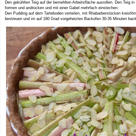
Den gekühlten Teig auf der bemehlten Arbeitsfläche ausrollen. Den Teig in
formen und andrücken und mit einer Gabel mehrfach einstechen.
Den Pudding auf dem Tarteboden verteilen, mit Rhabarberstücken kreisfö
bestreuen und im auf 180 Grad vorgeheizten Backofen 30-35 Minuten bac