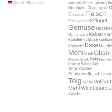
Deutsch
ქართული
Beere
Br
Aubergine
Blätterteig
D
Brot
Butter
Champignon
Fleisch
Ei
Erdbeere
Geflügel
Frischkäse
Gemüse
Hackfle
Kakao
Karo
Hafer
Joghurt
Konfitür
Kartoffel
Knoblauch
Käse
Mande
Koriander
Mehl
Obst
Milch
Pa
Reis
Rindflei
Quark
Pflaumen
Sahne
Rosinen
Salat
Schokolade
Schweinefleisch
Spinat
Teig
Vollkor
Tomate
Mehl
Walnüsse
Zucc
Zwiebel