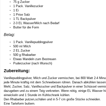
75 g Zucker
1 Pack. Vanillezucker
1 Ei
1 Prise Salz
1 TL Backpulver
2-3 EL Wasser/Milch nach Bedarf
Butter für die Form
Belag:
1 Pack. Vanillepuddingpulver
500 ml Milch
2 EL Zucker
500 g Rhabarber
Etwas Mandeln zum Bestreuen
Puderzucker (nach Wunsch)
Zubereitung:
Vanillepuddingpulver, Milch und Zucker vermischen, bei 800 Watt 2-4 Minut
jede Minute kräftig mit dem Schneebesen rühren. Danach abkühlen lassen
Mehl, Zucker, Salz, Vanillezucker und Backpulver in einer Schüssel vermi
dazugeben und zu einem Teig verkneten. Wenn nötig, einige EL Wasser hing
einwickeln und 1 Stunde im Kühlschrank kühlen.
Den Rhabarber putzen,schälen und in 5-7 cm große Stücke schneiden.
Eine Tarteform buttern.