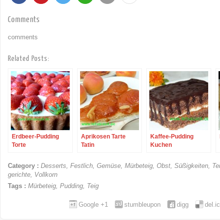
Comments
comments
Related Posts:
Erdbeer-Pudding
Aprikosen Tarte
Kaffee-Pudding
Torte
Tatin
Kuchen
Category :
Desserts
,
Festlich
,
Gemüse
,
Mürbeteig
,
Obst
,
Süßigkeiten
,
Te
gerichte
,
Vollkorn
Tags :
Mürbeteig
,
Pudding
,
Teig
Google +1
stumbleupon
digg
del.i