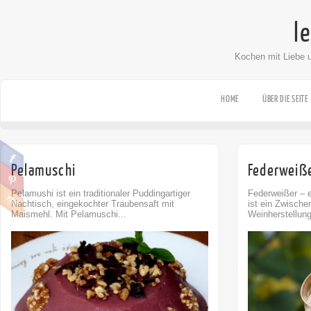
l
Kochen mit Liebe 
HOME
ÜBER DIE SEITE
Pelamuschi
Federweiß
Pelamushi ist ein traditionaler Puddingartiger
Federweißer – e
Nachtisch, eingekochter Traubensaft mit
ist ein Zwische
Maismehl. Mit Pelamuschi...
Weinherstellung.
Comment
0