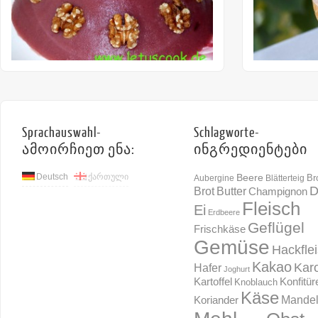
Sprachauswahl-
Schlagworte-
ამოირჩიეთ ენა:
ინგრედიენტები
Deutsch
ქართული
Beere
Br
Aubergine
Blätterteig
D
Brot
Butter
Champignon
Fleisch
Ei
Erdbeere
Geflügel
Frischkäse
Gemüse
Hackfle
Kakao
Karo
Hafer
Joghurt
Konfitür
Kartoffel
Knoblauch
Käse
Mande
Koriander