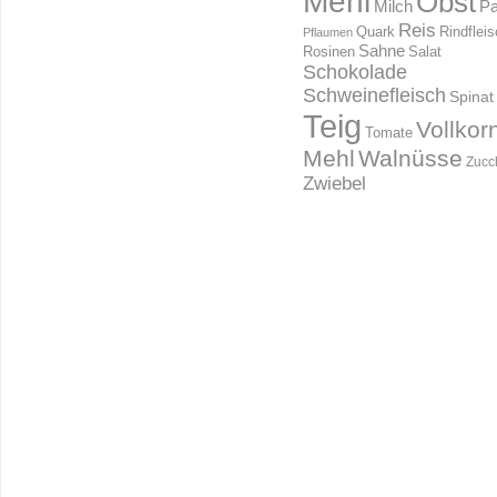
Mehl
Obst
Milch
Pa
Reis
Rindflei
Quark
Pflaumen
Sahne
Rosinen
Salat
Schokolade
Schweinefleisch
Spinat
Teig
Vollkor
Tomate
Mehl
Walnüsse
Zucc
Zwiebel