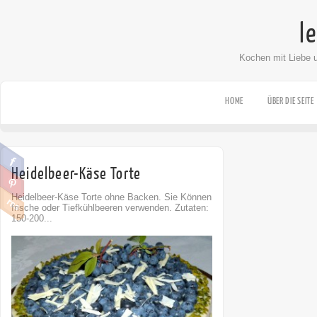
l
Kochen mit Liebe 
HOME
ÜBER DIE SEITE
Heidelbeer-Käse Torte
Heidelbeer-Käse Torte ohne Backen. Sie Können
frische oder Tiefkühlbeeren verwenden. Zutaten:
150-200...