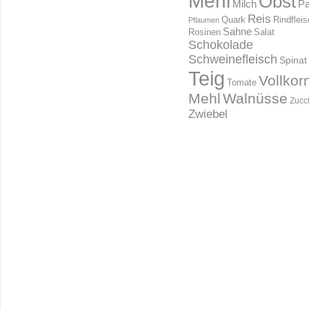
Mehl
Obst
Milch
Pa
Reis
Rindflei
Quark
Pflaumen
Sahne
Rosinen
Salat
Schokolade
Schweinefleisch
Spinat
Teig
Vollkor
Tomate
Mehl
Walnüsse
Zucc
Zwiebel