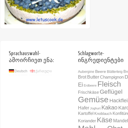
Sprachauswahl-
Schlagworte-
ამოირჩიეთ ენა:
ინგრედიენტები
Deutsch
ქართული
Beere
Br
Aubergine
Blätterteig
D
Brot
Butter
Champignon
Fleisch
Ei
Erdbeere
Geflügel
Frischkäse
Gemüse
Hackfle
Kakao
Karo
Hafer
Joghurt
Konfitür
Kartoffel
Knoblauch
Käse
Mande
Koriander