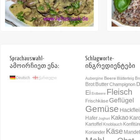
Sprachauswahl-
Schlagworte-
ამოირჩიეთ ენა:
ინგრედიენტები
Deutsch
ქართული
Beere
Br
Aubergine
Blätterteig
D
Brot
Butter
Champignon
Fleisch
Ei
Erdbeere
Geflügel
Frischkäse
Gemüse
Hackfle
Kakao
Karo
Hafer
Joghurt
Konfitür
Kartoffel
Knoblauch
Käse
Mande
Koriander