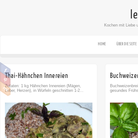
l
Kochen mit Liebe 
HOME
ÜBER DIE SEITE
Thai-Hähnchen Innereien
Buchweize
Zutaten: 1 kg Hähnchen Innereien (Mägen,
Buchweizenbrei 
Leber, Herzen), in Würfeln geschnitten 1-2...
gesundes Frühst
Comment
0