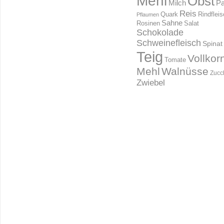
Mehl
Obst
Milch
Pa
Reis
Rindflei
Quark
Pflaumen
Sahne
Rosinen
Salat
Schokolade
Schweinefleisch
Spinat
Teig
Vollkor
Tomate
Mehl
Walnüsse
Zucc
Zwiebel