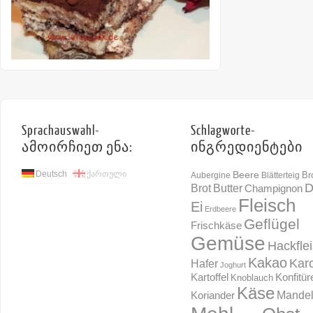
Sprachauswahl-
Schlagworte-
ამოირჩიეთ ენა:
ინგრედიენტები
Deutsch
ქართული
Beere
Br
Aubergine
Blätterteig
D
Brot
Butter
Champignon
Fleisch
Ei
Erdbeere
Geflügel
Frischkäse
Gemüse
Hackfle
Kakao
Karo
Hafer
Joghurt
Konfitür
Kartoffel
Knoblauch
Käse
Mande
Koriander