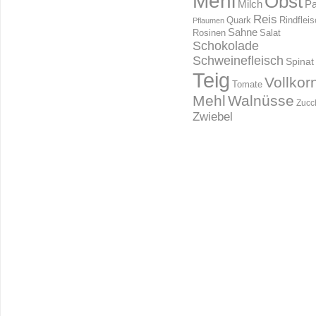
Mehl
Obst
Milch
Pa
Reis
Rindflei
Quark
Pflaumen
Sahne
Rosinen
Salat
Schokolade
Schweinefleisch
Spinat
Teig
Vollkor
Tomate
Mehl
Walnüsse
Zucc
Zwiebel